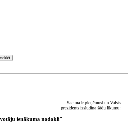
meklēt
Saeima ir pieņēmusi un Valsts
prezidents izsludina šādu likumu:
īvotāju ienākuma nodokli"