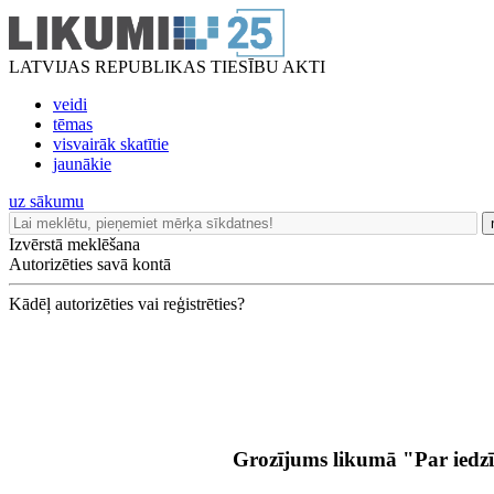
LATVIJAS REPUBLIKAS TIESĪBU AKTI
veidi
tēmas
visvairāk skatītie
jaunākie
uz sākumu
Izvērstā meklēšana
Autorizēties savā kontā
Kādēļ autorizēties vai reģistrēties?
Grozījums likumā "Par iedz