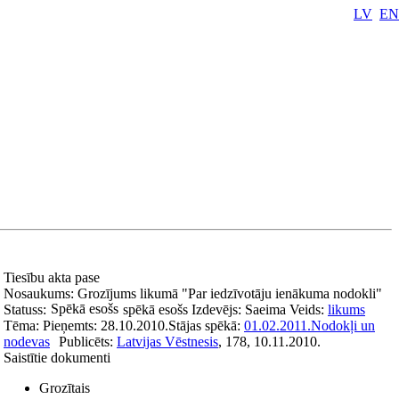
LV
EN
Tiesību akta pase
Nosaukums:
Grozījums likumā "Par iedzīvotāju ienākuma nodokli"
Spēkā esošs
Statuss:
spēkā esošs
Izdevējs:
Saeima
Veids:
likums
Tēma:
Pieņemts:
28.10.2010.
Stājas spēkā:
01.02.2011.
Nodokļi un
nodevas
Publicēts:
Latvijas Vēstnesis
, 178, 10.11.2010.
Saistītie dokumenti
Grozītais