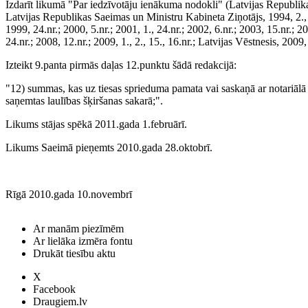
Izdarīt likumā "Par iedzīvotāju ienākuma nodokli" (Latvijas Republik
Latvijas Republikas Saeimas un Ministru Kabineta Ziņotājs, 1994, 2., 23.
1999, 24.nr.; 2000, 5.nr.; 2001, 1., 24.nr.; 2002, 6.nr.; 2003, 15.nr.; 200
24.nr.; 2008, 12.nr.; 2009, 1., 2., 15., 16.nr.; Latvijas Vēstnesis, 2009
Izteikt 9.panta pirmās daļas 12.punktu šādā redakcijā:
"12) summas, kas uz tiesas sprieduma pamata vai saskaņā ar notariālā 
saņemtas laulības šķiršanas sakarā;".
Likums stājas spēkā 2011.gada 1.februārī.
Likums Saeimā pieņemts 2010.gada 28.oktobrī.
Rīgā 2010.gada 10.novembrī
Ar manām piezīmēm
Ar lielāka izmēra fontu
Drukāt tiesību aktu
X
Facebook
Draugiem.lv