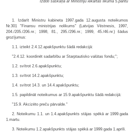
Izdoti saskaņā ar Ministriju iekārtas likuma 5.pantu
1. Izdarīt Ministru kabineta 1997.gada 12.augusta noteikumos
Nr.301 "Finansu ministrijas nolikums" (Latvijas Vēstnesis, 1997,
204./205./206.nr.; 1998, 81., 295./296.nr.; 1999, 45./46.nr.) šādus
grozījumus:
1.1. izteikt 2.4.12.apakšpunktu šādā redakcijā:
"2.4.12. koordinēt sadarbību ar Starptautisko valūtas fondu;";
1.2. svītrot 2.6.apakšpunktu;
1.3. svītrot 14.2.apakšpunktu;
1.4. svītrot 14.3. un 14.4.apakšpunktu;
1.5. papildināt noteikumus ar 15.9.apakšpunktu šādā redakcijā:
"15.9. Akcizēto preču pārvalde."
2. Noteikumu 1.1. un 1.4.apakšpunkts stājas spēkā ar 1999.gada
1.martu.
3. Noteikumu 1.2.apakšpunkts stājas spēkā ar 1999.gada 1.aprīli.