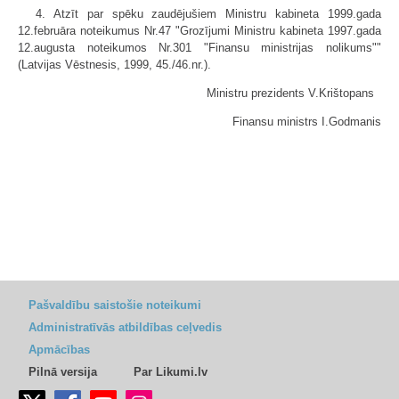
4. Atzīt par spēku zaudējušiem Ministru kabineta 1999.gada
12.februāra noteikumus Nr.47 "Grozījumi Ministru kabineta 1997.gada
12.augusta noteikumos Nr.301 "Finansu ministrijas nolikums""
(Latvijas Vēstnesis, 1999, 45./46.nr.).
Ministru prezidents V.Krištopans
Finansu ministrs I.Godmanis
Pašvaldību saistošie noteikumi
Administratīvās atbildības ceļvedis
Apmācības
Pilnā versija
Par Likumi.lv