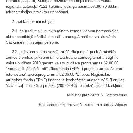
Rumbas pagastā, Kuldīgas novadā, kas nepieciešama valsts
reģionālā autoceļa P121 Tukums-Kuldīga posma 58,39.-70,88.km
rekonstrukcijas projekta īstenošanai.
2. Satiksmes ministrijai:
2.1. šā rīkojuma 1.punktā minēto zemes vienību normatīvajos
aktos noteiktajā kārtībā ierakstīt zemesgrāmatā uz valsts vārda
Satiksmes ministrijas personā;
2.2. izdevumus, kas saistīti ar šā rīkojuma 1.punktā minētās
zemes vienības pirkšanu un ierakstīšanu zemesgrāmatā, segt no
valsts budžetā 2010.gadam valsts budžeta programmas 62.00.00
"Eiropas Reģionālās attīstības fonda (ERAF) projektu un pasākumu
īstenošana" apakšprogrammai 62.06.00 "Eiropas Reģionālās
attīstības fonda (ERAF) finansētie ierobežotās atlases VAS "Latvijas
Valsts ceļi" realizētie projekti (2007-2013)" paredzētajiem līdzekļiem.
Ministru prezidents
V.Dombrovskis
Satiksmes ministra vietā - vides ministrs
R.Vējonis