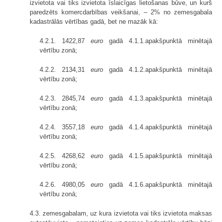
izvietota vai tiks izvietota īslaicīgas lietošanas būve, un kurš
paredzēts komercdarbības veikšanai, – 2% no zemesgabala
kadastrālās vērtības gadā, bet ne mazāk kā:
4.2.1. 1422,87
euro
gadā 4.1.1.apakšpunktā minētajā
vērtību zonā;
4.2.2. 2134,31
euro
gadā 4.1.2.apakšpunktā minētajā
vērtību zonā;
4.2.3. 2845,74
euro
gadā 4.1.3.apakšpunktā minētajā
vērtību zonā;
4.2.4. 3557,18
euro
gadā 4.1.4.apakšpunktā minētajā
vērtību zonā;
4.2.5. 4268,62
euro
gadā 4.1.5.apakšpunktā minētajā
vērtību zonā;
4.2.6. 4980,05
euro
gadā 4.1.6.apakšpunktā minētajā
vērtību zonā;
4.3. zemesgabalam, uz kura izvietota vai tiks izvietota maksas