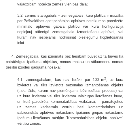
vajadzībām noteikta zemes vienības daļa;
3.2. zemes starpgabals – zemesgabals, kura platība ir mazāka
par Pašvaldības apstiprinātajos apbūves noteikumos paredzēto
minimālo apbūves gabala platību vai kura konfigurācija
nepieļauj attiecīgā zemesgabala izmantošanu apbūvei, vai
kuram nav iespējams nodrošināt pieslēgumu koplietošanas
ielai.
4. Zemesgabala, kas iznomāts bez tiesībām būvēt uz tā būves kā
patstāvīgus īpašuma objektus, nomas maksu un sākumcenu nomas
tiesību izsoles gadījumā nosaka:
2
4.1. zemesgabalam, kas nav lielāks par 100 m
, uz kura
izvietots vai tiks izvietots sezonālās izmantošanas objekts
(t.sk. tāds, kuram nav piemērojams būvniecības process) vai
uz kura izvietota vai tiks izvietota īslaicīgas lietošanas būve,
un kurš paredzēts komercdarbības veikšanai, – pamatojoties
uz zemes kadastrālo vērtību bāzi komercdarbības un
sabiedriskās apbūves nekustamo īpašumu grupas nekustamo
īpašumu lietošanas mērķim "Komercdarbības objektu apbūve"
vērtību zonās: