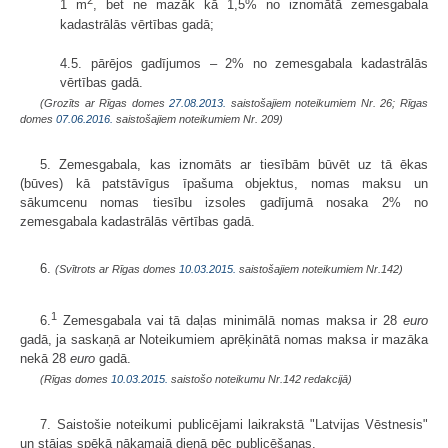
2
1 m
, bet ne mazāk kā 1,5% no iznomātā zemesgabala
kadastrālās vērtības gadā;
4.5. pārējos gadījumos – 2% no zemesgabala kadastrālās
vērtības gadā.
(Grozīts ar Rīgas domes
27.08.2013.
saistošajiem noteikumiem Nr. 26; Rīgas
domes
07.06.2016.
saistošajiem noteikumiem Nr. 209)
5. Zemesgabala, kas iznomāts ar tiesībām būvēt uz tā ēkas
(būves) kā patstāvīgus īpašuma objektus, nomas maksu un
sākumcenu nomas tiesību izsoles gadījumā nosaka 2% no
zemesgabala kadastrālās vērtības gadā.
6.
(Svītrots ar Rīgas domes
10.03.2015.
saistošajiem noteikumiem Nr.142)
1
6.
Zemesgabala vai tā daļas minimālā nomas maksa ir 28
euro
gadā, ja saskaņā ar Noteikumiem aprēķinātā nomas maksa ir mazāka
nekā 28
euro
gadā.
(Rīgas domes
10.03.2015.
saistošo noteikumu Nr.142 redakcijā)
7. Saistošie noteikumi publicējami laikrakstā "Latvijas Vēstnesis"
un stājas spēkā nākamajā dienā pēc publicēšanas.