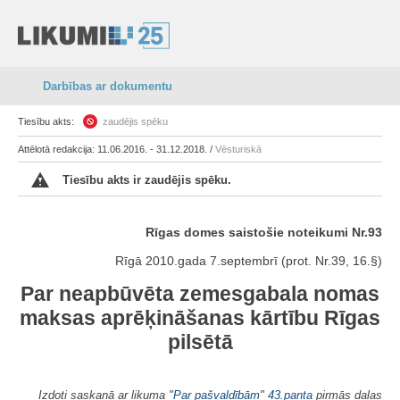
Darbības ar dokumentu
Tiesību akts:
zaudējis spēku
Attēlotā redakcija: 11.06.2016. - 31.12.2018. /
Vēsturiskā
Tiesību akts ir zaudējis spēku.
Rīgas domes saistošie noteikumi Nr.93
Rīgā 2010.gada 7.septembrī (prot. Nr.39, 16.§)
Par neapbūvēta zemesgabala nomas
maksas aprēķināšanas kārtību Rīgas
pilsētā
Izdoti saskaņā ar likuma "
Par pašvaldībām
"
43.panta
pirmās daļas