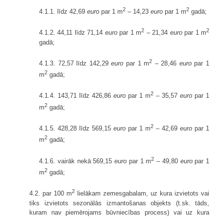
2
2
4.1.1. līdz 42,69
euro
par 1 m
– 14,23
euro
par 1 m
gadā;
2
2
4.1.2. 44,11 līdz 71,14
euro
par 1 m
– 21,34
euro
par 1 m
gadā;
2
4.1.3. 72,57 līdz 142,29
euro
par 1 m
– 28,46
euro
par 1
2
m
gadā;
2
4.1.4. 143,71 līdz 426,86
euro
par 1 m
– 35,57
euro
par 1
2
m
gadā;
2
4.1.5. 428,28 līdz 569,15
euro
par 1 m
– 42,69
euro
par 1
2
m
gadā;
2
4.1.6. vairāk nekā 569,15
euro
par 1 m
– 49,80
euro
par 1
2
m
gadā;
2
4.2. par 100 m
lielākam zemesgabalam, uz kura izvietots vai
tiks izvietots sezonālās izmantošanas objekts (t.sk. tāds,
kuram nav piemērojams būvniecības process) vai uz kura