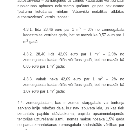
autostāvvieta – pamatojoties uz zemes kadastrālo vērtību bāzi
rūpniecības apbūves nekustamo īpašumu grupas nekustamo
īpašumu lietošanas mērķim "Atsevišķi nodalītas atklātas
autostāvvietas" vērtību zonās:
2
4.3.1. līdz 28,46
euro
par 1 m
– 3% no zemesgabala
kadastrālās vērtības gadā, bet ne mazāk kā 0,57
euro
par 1
2
m
gadā;
2
4.3.2. 28,46 līdz 42,69
euro
par 1 m
– 2,5% no
zemesgabala kadastrālās vērtības gadā, bet ne mazāk kā
2
0,85
euro
par 1 m
gadā;
2
4.3.3. vairāk nekā 42,69
euro
par 1 m
– 2% no
zemesgabala kadastrālās vērtības gadā, bet ne mazāk kā
2
1,07
euro
par 1 m
gadā;
4.4. zemesgabalam, kas ir zemes starpgabals vai teritorija
sarkano līniju robežās daļā, kur nav izbūvēta iela, un kas tiek
izmantots papildu stāvlaukuma, papildu apsaimniekojamās
teritorijas uzturēšanai u.tml., nomas maksu nosaka 1,5% gadā
no pamatizmantošanas zemesgabala kadastrālās vērtības par