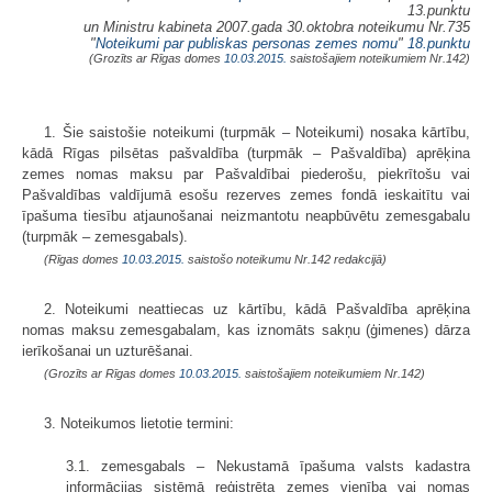
13.punktu
un Ministru kabineta 2007.gada 30.oktobra noteikumu Nr.735
"
Noteikumi par publiskas personas zemes nomu
"
18.punktu
(Grozīts ar Rīgas domes
10.03.2015.
saistošajiem noteikumiem Nr.142)
1. Šie saistošie noteikumi (turpmāk – Noteikumi) nosaka kārtību,
kādā Rīgas pilsētas pašvaldība (turpmāk – Pašvaldība) aprēķina
zemes nomas maksu par Pašvaldībai piederošu, piekrītošu vai
Pašvaldības valdījumā esošu rezerves zemes fondā ieskaitītu vai
īpašuma tiesību atjaunošanai neizmantotu neapbūvētu zemesgabalu
(turpmāk – zemesgabals).
(Rīgas domes
10.03.2015.
saistošo noteikumu Nr.142 redakcijā)
2. Noteikumi neattiecas uz kārtību, kādā Pašvaldība aprēķina
nomas maksu zemesgabalam, kas iznomāts sakņu (ģimenes) dārza
ierīkošanai un uzturēšanai.
(Grozīts ar Rīgas domes
10.03.2015.
saistošajiem noteikumiem Nr.142)
3. Noteikumos lietotie termini:
3.1. zemesgabals – Nekustamā īpašuma valsts kadastra
informācijas sistēmā reģistrēta zemes vienība vai nomas