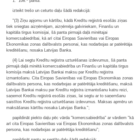
1. 106.
pantā:
izteikt trešo un ceturto daļu šādā redakcijā:
"(3) Ziņu apjomu un kārtību, kādā Kredītu reģistrā esošās ziņas
tiek sniegtas aizņēmējam, aizņēmēja galviniekam, Finanšu un
kapitāla tirgus komisijai, šā panta pirmajā daļā minētajai
komercsabiedrībai, kā arī citai Eiropas Savienības vai Eiropas
Ekonomikas zonas dalībvalsts personai, kas nodarbojas ar patērētāja
kreditēšanu, nosaka Latvijas Banka.
(4) Lai segtu Kredītu reģistra uzturēšanas izdevumus, šā panta
pirmajā daļā minētā komercsabiedrība un Finanšu un kapitāla tirgus
komisija maksā Latvijas Bankai maksu par Kredītu reģistra
izmantošanu. Cita Eiropas Savienības vai Eiropas Ekonomikas zonas
dalībvalsts persona, kas nodarbojas ar patērētāja kreditēšanu, maksā
Latvijas Bankai maksu par Kredītu reģistra izmantošanu katru reizi,
saņemot Kredītu reģistrā esošās ziņas, lai segtu ar to saņemšanu
saistītos Kredītu reģistra uzturēšanas izdevumus. Maksas apmēru un
maksāšanas kārtību nosaka Latvijas Banka.";
papildināt piekto daļu pēc vārda "komercsabiedrība" ar vārdiem "kā
arī cita Eiropas Savienības vai Eiropas Ekonomikas zonas dalībvalsts
persona, kas nodarbojas ar patērētāja kreditēšanu";
papildināt pantu ar septīto daļu šādā redakcijā: