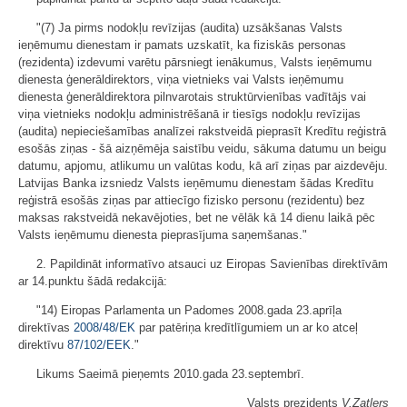
"(7) Ja pirms nodokļu revīzijas (audita) uzsākšanas Valsts
ieņēmumu dienestam ir pamats uzskatīt, ka fiziskās personas
(rezidenta) izdevumi varētu pārsniegt ienākumus, Valsts ieņēmumu
dienesta ģenerāldirektors, viņa vietnieks vai Valsts ieņēmumu
dienesta ģenerāldirektora pilnvarotais struktūrvienības vadītājs vai
viņa vietnieks nodokļu administrēšanā ir tiesīgs nodokļu revīzijas
(audita) nepieciešamības analīzei rakstveidā pieprasīt Kredītu reģistrā
esošās ziņas - šā aizņēmēja saistību veidu, sākuma datumu un beigu
datumu, apjomu, atlikumu un valūtas kodu, kā arī ziņas par aizdevēju.
Latvijas Banka izsniedz Valsts ieņēmumu dienestam šādas Kredītu
reģistrā esošās ziņas par attiecīgo fizisko personu (rezidentu) bez
maksas rakstveidā nekavējoties, bet ne vēlāk kā 14 dienu laikā pēc
Valsts ieņēmumu dienesta pieprasījuma saņemšanas."
2. Papildināt informatīvo atsauci uz Eiropas Savienības direktīvām
ar 14.punktu šādā redakcijā:
"14) Eiropas Parlamenta un Padomes 2008.gada 23.aprīļa
direktīvas
2008/48/EK
par patēriņa kredītlīgumiem un ar ko atceļ
direktīvu
87/102/EEK
."
Likums Saeimā pieņemts 2010.gada 23.septembrī.
Valsts prezidents
V.Zatlers