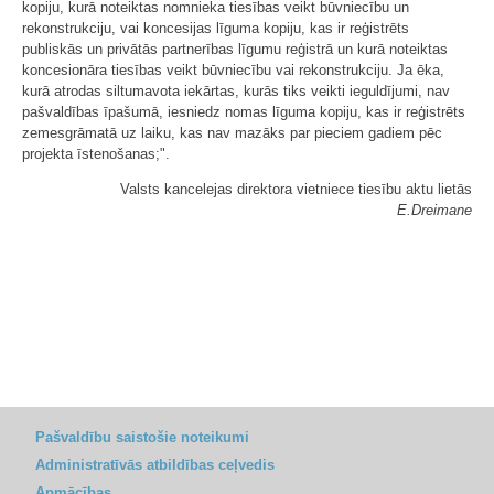
kopiju, kurā noteiktas nomnieka tiesības veikt būvniecību un
rekonstrukciju, vai koncesijas līguma kopiju, kas ir reģistrēts
publiskās un privātās partnerības līgumu reģistrā un kurā noteiktas
koncesionāra tiesības veikt būvniecību vai rekonstrukciju. Ja ēka,
kurā atrodas siltumavota iekārtas, kurās tiks veikti ieguldījumi, nav
pašvaldības īpašumā, iesniedz nomas līguma kopiju, kas ir reģistrēts
zemesgrāmatā uz laiku, kas nav mazāks par pieciem gadiem pēc
projekta īstenošanas;".
Valsts kancelejas direktora vietniece tiesību aktu lietās
E.Dreimane
Pašvaldību saistošie noteikumi
Administratīvās atbildības ceļvedis
Apmācības