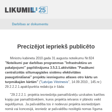
Darbības ar dokumentu
Precizējot iepriekš publicēto
Ministru kabineta 2010.gada 31.augusta noteikumu Nr.824
"Noteikumi par darbības programmas "Infrastruktūra un
pakalpojumi" papildinājuma 3.5.2.1.aktivitātes "Pasākumi
centralizētās siltumapgādes sistēmu efektivitātes
paaugstināšanai"
projektu iesniegumu atlases otro kārtu un
turpmākajām kārtām"
("
Latvijas Vēstnesis
", 14.09.2010., 145.nr.)
29.2.2.2.1.apakšpunkta redakcija ir šāda:
"29.2.2.2.1. projekta iesniedzēja pamatlīdzekļu uzskaites kartītes
kopiju par pamatlīdzekļiem, kuros projekta ietvaros ir plānots veikt
ieguldījumus. Ja pašvaldība tos ir nodevusi projekta iesniedzējam
nomā vai koncesijā, iesniedz ar pašvaldību noslēgtā nomas līguma