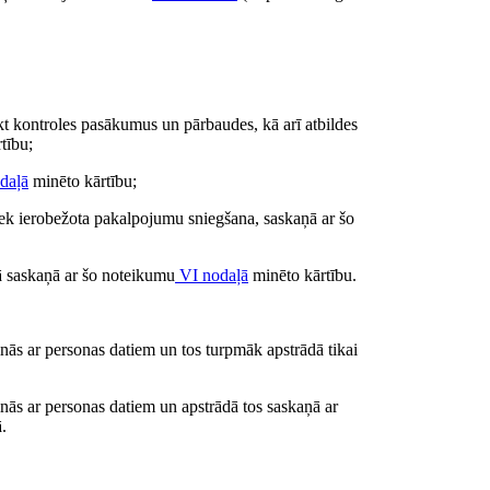
ikt kontroles pasākumus un pārbaudes, kā arī atbildes
tību;
daļā
minēto kārtību;
iek ierobežota pakalpojumu sniegšana, saskaņā ar šo
 saskaņā ar šo noteikumu
VI nodaļā
minēto kārtību.
inās ar personas datiem un tos turpmāk apstrādā tikai
inās ar personas datiem un apstrādā tos saskaņā ar
.