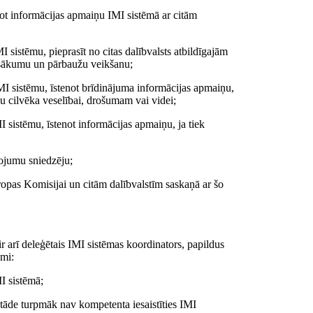
jot informācijas apmaiņu IMI sistēmā ar citām
I sistēmu, pieprasīt no citas dalībvalsts atbildīgajām
pasākumu un pārbaužu veikšanu;
IMI sistēmu, īstenot brīdinājuma informācijas apmaiņu,
mu cilvēka veselībai, drošumam vai videi;
I sistēmu, īstenot informācijas apmaiņu, ja tiek
pojumu sniedzēju;
opas Komisijai un citām dalībvalstīm saskaņā ar šo
 ir arī deleģētais IMI sistēmas koordinators, papildus
mi:
MI sistēmā;
iestāde turpmāk nav kompetenta iesaistīties IMI