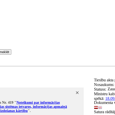
meklēt
Tiesību akta
Nosaukums
Zaud
Statuss:
Ministru kab
spēkā:
18.09
Dokumenta v
s Nr. 419 "
Noteikumi par informācijas
jas sistēmas ietvaros, informācijas apmaiņā
s izdošanas kārtību
".
Satura rādītā