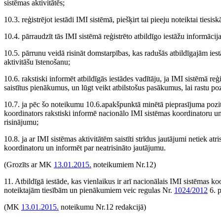
sistēmas aktivitātēs;
10.3. reģistrējot iestādi IMI sistēmā, piešķirt tai pieeju noteiktai tiesi
10.4. pārraudzīt tās IMI sistēmā reģistrēto atbildīgo iestāžu informāci
10.5. pārrunu veidā risināt domstarpības, kas radušās atbildīgajām ie
aktivitāšu īstenošanu;
10.6. rakstiski informēt atbildīgās iestādes vadītāju, ja IMI sistēmā reģ
saistītus pienākumus, un lūgt veikt atbilstošus pasākumus, lai rastu po
10.7. ja pēc šo noteikumu 10.6.apakšpunktā minētā pieprasījuma pozit
koordinators rakstiski informē nacionālo IMI sistēmas koordinatoru un 
risinājumu;
10.8. ja ar IMI sistēmas aktivitātēm saistīti strīdus jautājumi netiek atr
koordinatoru un informēt par neatrisināto jautājumu.
(Grozīts ar MK
13.01.2015.
noteikumiem Nr.12)
11. Atbildīgā iestāde, kas vienlaikus ir arī nacionālais IMI sistēmas 
noteiktajām tiesībām un pienākumiem veic regulas Nr.
1024/2012
6. p
(MK
13.01.2015.
noteikumu Nr.12 redakcijā)