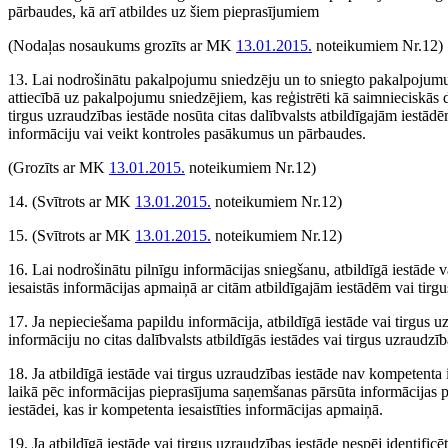
pārbaudes, kā arī atbildes uz šiem pieprasījumiem
(Nodaļas nosaukums grozīts ar MK
13.01.2015.
noteikumiem Nr.12)
13. Lai nodrošinātu pakalpojumu sniedzēju un to sniegto pakalpojumu
attiecībā uz pakalpojumu sniedzējiem, kas reģistrēti kā saimnieciskās dar
tirgus uzraudzības iestāde nosūta citas dalībvalsts atbildīgajām iestād
informāciju vai veikt kontroles pasākumus un pārbaudes.
(Grozīts ar MK
13.01.2015.
noteikumiem Nr.12)
14.
(Svītrots ar MK
13.01.2015.
noteikumiem Nr.12)
15.
(Svītrots ar MK
13.01.2015.
noteikumiem Nr.12)
16. Lai nodrošinātu pilnīgu informācijas sniegšanu, atbildīgā iestāde v
iesaistās informācijas apmaiņā ar citām atbildīgajām iestādēm vai tirg
17. Ja nepieciešama papildu informācija, atbildīgā iestāde vai tirgus 
informāciju no citas dalībvalsts atbildīgās iestādes vai tirgus uzraudzīb
18. Ja atbildīgā iestāde vai tirgus uzraudzības iestāde nav kompetenta i
laikā pēc informācijas pieprasījuma saņemšanas pārsūta informācijas pi
iestādei, kas ir kompetenta iesaistīties informācijas apmaiņā.
19. Ja atbildīgā iestāde vai tirgus uzraudzības iestāde nespēj identifi