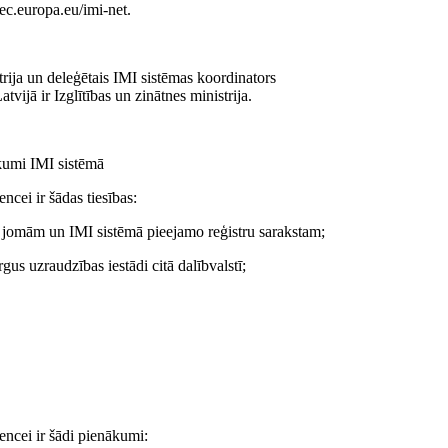
ec.europa.eu/imi-net.
rija un deleģētais IMI sistēmas koordinators
vijā ir Izglītības un zinātnes ministrija.
ākumi IMI sistēmā
encei ir šādas tiesības:
a jomām un IMI sistēmā pieejamo reģistru sarakstam;
rgus uzraudzības iestādi citā dalībvalstī;
tencei ir šādi pienākumi: