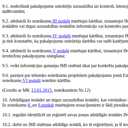
9.1. nodrošināt pakalpojumu sniedzēju uzraudzību un kontroli, īsteno
dalībvalstīm;
9.2. atbilstoši šo noteikumu
III nodaļā
minētajai kārtībai, izmantojot IM
iestādēm vai tirgus uzraudzības iestādēm informāciju vai kontroles 
9.3. atbilstoši šo noteikumu
IV nodaļā
minētajai kārtībai, izmantojot 
ja tiek konstatēts, ka pakalpojumu sniedzēja darbība var radīt kaitēju
9.4. atbilstoši šo noteikumu
V nodaļā
minētajai kārtībai, izmantojot IM
ierobežota pakalpojumu sniegšana;
9.5. veikt informācijas apmaiņu IMI sistēmā tikai par konkrētu pakal
9.6. paziņot par tehnisko noteikumu projektiem pakalpojumu jomā Eir
noteikumu
VI nodaļā
noteikto kārtību.
(Grozīts ar MK
13.01.2015.
noteikumiem Nr.12)
10. Atbildīgajai iestādei un tirgus uzraudzības iestādei, kas vienlaikus
šo noteikumu
8.
un
9.punktā
minētajiem nosacījumiem ir šādi pienāku
10.1. regulāri identificēt un reģistrēt savas jomas atbildīgās iestādes I
10.2. dzēst no IMI sistēmas atbildīgo iestādi, ko tā reģistrējusi, ja šī 