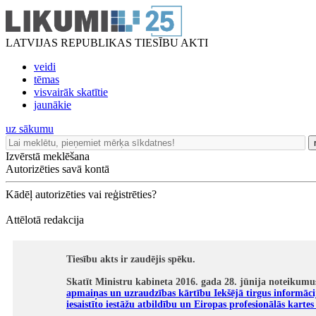
LATVIJAS REPUBLIKAS TIESĪBU AKTI
veidi
tēmas
visvairāk skatītie
jaunākie
uz sākumu
Izvērstā meklēšana
Autorizēties savā kontā
Kādēļ autorizēties vai reģistrēties?
Attēlotā redakcija
Tiesību akts ir zaudējis spēku.
Skatīt Ministru kabineta 2016. gada 28. jūnija noteikumu
apmaiņas un uzraudzības kārtību Iekšējā tirgus informāci
iesaistīto iestāžu atbildību un Eiropas profesionālās karte