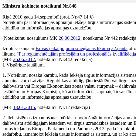
Ministru kabineta noteikumi Nr.848
Rīgā 2010.gada 14.septembrī (prot. Nr.47 14.§)
Noteikumi par informācijas apmaiņu iekšējā tirgus informācijas sistēma
atbildību un informācijas apmaiņas uzraudzību
(Noteikumu nosaukums MK
26.06.2012.
noteikumu Nr.442 redakcijā
Izdoti saskaņā ar
Brīvas pakalpojumu sniegšanas likuma
22.panta
otro
likuma "
Par reglamentētajām profesijām un profesionālās kvalifikācija
(MK
26.06.2012.
noteikumu Nr.442 redakcijā)
I. Vispārīgie jautājumi
1. Noteikumi nosaka kārtību, kādā Iekšējā tirgus informācijas sistēma
apmaiņa starp Latvijas Republikas atbildīgajām iestādēm vai tirgus u
dalībvalstu vai Eiropas Ekonomikas zonas valstu (turpmāk – dalībvalst
iestādēm un Eiropas Komisiju, kā arī informācijas apmaiņā iesaistīto a
atbildību un informācijas apmaiņas uzraudzību.
(MK
13.01.2015.
noteikumu Nr.12 redakcijā)
2. IMI sistēmas izmantošanas mērķis ir nodrošināt informācijas apmai
dalībvalstu atbildīgajām iestādēm vai tirgus uzraudzības iestādēm un 
kuras iekļautas Eiropas Parlamenta un Padomes 2012. gada 25. oktob
sadarbību, izmantojot Iekšējā tirgus informācijas sistēmu, un ar ko 