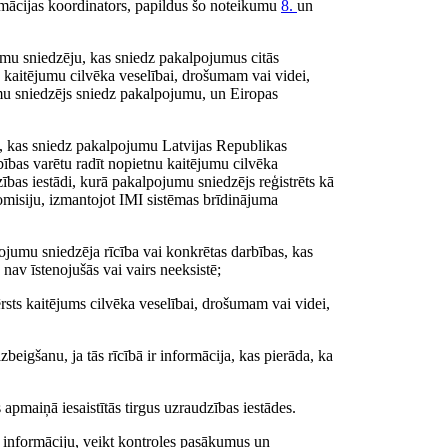
ormācijas koordinators, papildus šo noteikumu
8.
un
jumu sniedzēju, kas sniedz pakalpojumus citās
nu kaitējumu cilvēka veselībai, drošumam vai videi,
umu sniedzējs sniedz pakalpojumu, un Eiropas
ju, kas sniedz pakalpojumu Latvijas Republikas
arbības varētu radīt nopietnu kaitējumu cilvēka
zības iestādi, kurā pakalpojumu sniedzējs reģistrēts kā
misiju, izmantojot IMI sistēmas brīdinājuma
pojumu sniedzēja rīcība vai konkrētas darbības, kas
nav īstenojušās vai vairs neeksistē;
rsts kaitējums cilvēka veselībai, drošumam vai videi,
zbeigšanu, ja tās rīcībā ir informācija, kas pierāda, ka
s apmaiņā iesaistītās tirgus uzraudzības iestādes.
gt informāciju, veikt kontroles pasākumus un