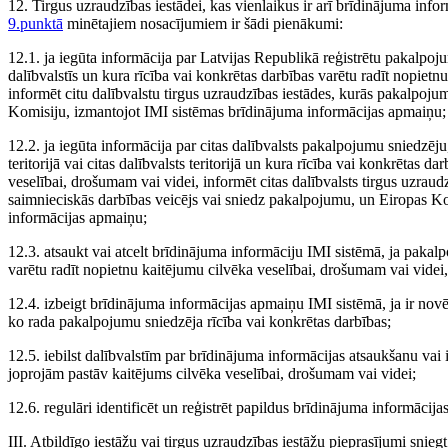
12. Tirgus uzraudzības iestādei, kas vienlaikus ir arī brīdinājuma inf
9.punktā
minētajiem nosacījumiem ir šādi pienākumi:
12.1. ja iegūta informācija par Latvijas Republikā reģistrētu pakalpo
dalībvalstīs un kura rīcība vai konkrētas darbības varētu radīt nopiet
informēt citu dalībvalstu tirgus uzraudzības iestādes, kurās pakalpoj
Komisiju, izmantojot IMI sistēmas brīdinājuma informācijas apmaiņu;
12.2. ja iegūta informācija par citas dalībvalsts pakalpojumu sniedzē
teritorijā vai citas dalībvalsts teritorijā un kura rīcība vai konkrētas d
veselībai, drošumam vai videi, informēt citas dalībvalsts tirgus uzraud
saimnieciskās darbības veicējs vai sniedz pakalpojumu, un Eiropas Ko
informācijas apmaiņu;
12.3. atsaukt vai atcelt brīdinājuma informāciju IMI sistēmā, ja pakal
varētu radīt nopietnu kaitējumu cilvēka veselībai, drošumam vai videi, 
12.4. izbeigt brīdinājuma informācijas apmaiņu IMI sistēmā, ja ir novē
ko rada pakalpojumu sniedzēja rīcība vai konkrētas darbības;
12.5. iebilst dalībvalstīm par brīdinājuma informācijas atsaukšanu vai i
joprojām pastāv kaitējums cilvēka veselībai, drošumam vai videi;
12.6. regulāri identificēt un reģistrēt papildus brīdinājuma informācija
III. Atbildīgo iestāžu vai tirgus uzraudzības iestāžu pieprasījumi snie