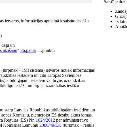
Saistītie do
Zaudēj
Grozī
s ietvaros, informācijas apmaiņā iesaistīto iestāžu
Izdoti
Anotāc
)
 daļu un
s atzīšanu
"
36.panta
11.punktu
s (turpmāk – IMI sistēma) ietvaros notiek informācijas
zraudzības iestādēm un citu Eiropas Savienības
is) atbildīgajām iestādēm vai tirgus uzraudzības
tbildīgo iestāžu un tirgus uzraudzības iestāžu
ņu starp Latvijas Republikas atbildīgajām iestādēm un
Eiropas Komisiju, piemērojot ES tiesību aktus jomās,
ra Regulas (ES) Nr.
1024/2012
par administratīvo
atceļ Komisijas Lēmumu
2008/49/EK
(turpmāk – regula