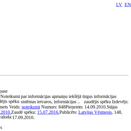
LV
EN
 pase
:
Noteikumi par informācijas apmaiņu iekšējā tirgus informācijas
ējis spēku
sistēmas ietvaros, informācijas ..
zaudējis spēku
Izdevējs:
inets
Veids:
noteikumi
Numurs:
848
Pieņemts:
14.09.2010.
Stājas
.2010.
Zaudē spēku:
15.07.2016.
Publicēts:
Latvijas Vēstnesis
, 148,
aloda:
17.09.2010.
js