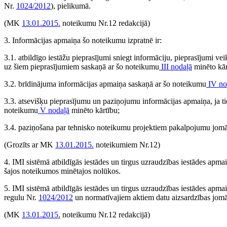
Nr.
1024/2012
), pielikumā.
(MK
13.01.2015.
noteikumu Nr.12 redakcijā)
3. Informācijas apmaiņa šo noteikumu izpratnē ir:
3.1. atbildīgo iestāžu pieprasījumi sniegt informāciju, pieprasījumi ve
uz šiem pieprasījumiem saskaņā ar šo noteikumu
III nodaļā
minēto kār
3.2. brīdinājuma informācijas apmaiņa saskaņā ar šo noteikumu
IV no
3.3. atsevišķu pieprasījumu un paziņojumu informācijas apmaiņa, ja t
noteikumu
V nodaļā
minēto kārtību;
3.4. paziņošana par tehnisko noteikumu projektiem pakalpojumu jomā
(Grozīts ar MK
13.01.2015.
noteikumiem Nr.12)
4. IMI sistēmā atbildīgās iestādes un tirgus uzraudzības iestādes apma
šajos noteikumos minētajos nolūkos.
5. IMI sistēmā atbildīgās iestādes un tirgus uzraudzības iestādes apma
regulu Nr.
1024/2012
un normatīvajiem aktiem datu aizsardzības jomā
(MK
13.01.2015.
noteikumu Nr.12 redakcijā)