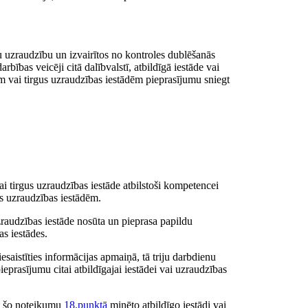
 uzraudzību un izvairītos no kontroles dublēšanās
bības veicēji citā dalībvalstī, atbildīgā iestāde vai
ēm vai tirgus uzraudzības iestādēm pieprasījumu sniegt
ai tirgus uzraudzības iestāde atbilstoši kompetencei
us uzraudzības iestādēm.
uzraudzības iestāde nosūta un pieprasa papildu
as iestādes.
esaistīties informācijas apmaiņā, tā triju darbdienu
eprasījumu citai atbildīgajai iestādei vai uzraudzības
cēt šo noteikumu
18.punktā
minēto atbildīgo iestādi vai