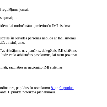
skā regulējuma jomai;
jas apmaiņu;
stādēm, lai nodrošinātu apmierinošu IMI sistēmas
istrētās šīs iestādes personas nepilda ar IMI sistēmu
zitīvu risinājumu;
īvs risinājums nav panākts, deleģētais IMI sistēmas
lūdz veikt atbilstošus pasākumus, lai rastu pozitīvu
isināti, sazināties ar nacionālo IMI sistēmas
koordinators, papildus šo noteikumu
8.
un
9. punktā
anta 1. punktā noteiktos pienākumus.