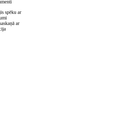
kumenti
is spēku ar
jumi
 saskaņā ar
ija