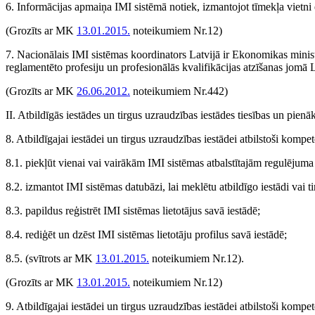
6. Informācijas apmaiņa IMI sistēmā notiek, izmantojot tīmekļa vietni 
(Grozīts ar MK
13.01.2015.
noteikumiem Nr.12)
7. Nacionālais IMI sistēmas koordinators Latvijā ir Ekonomikas minist
reglamentēto profesiju un profesionālās kvalifikācijas atzīšanas jomā Lat
(Grozīts ar MK
26.06.2012.
noteikumiem Nr.442)
II. Atbildīgās iestādes un tirgus uzraudzības iestādes tiesības un pien
8. Atbildīgajai iestādei un tirgus uzraudzības iestādei atbilstoši kompet
8.1. piekļūt vienai vai vairākām IMI sistēmas atbalstītajām regulējum
8.2. izmantot IMI sistēmas datubāzi, lai meklētu atbildīgo iestādi vai ti
8.3. papildus reģistrēt IMI sistēmas lietotājus savā iestādē;
8.4. rediģēt un dzēst IMI sistēmas lietotāju profilus savā iestādē;
8.5.
(svītrots ar MK
13.01.2015.
noteikumiem Nr.12)
.
(Grozīts ar MK
13.01.2015.
noteikumiem Nr.12)
9. Atbildīgajai iestādei un tirgus uzraudzības iestādei atbilstoši kompe