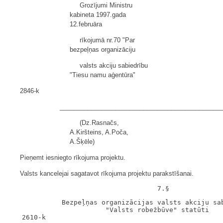
Grozījumi Ministru
kabineta 1997.gada
12.februāra
rīkojumā nr.70 "Par
bezpeļņas organizāciju
valsts akciju sabiedrību
"Tiesu namu aģentūra"
2846-k
______________________________________________
(Dz.Rasnačs,
A.Kiršteins, A.Poča,
A.Šķēle)
Pieņemt iesniegto rīkojuma projektu.
Valsts kancelejai sagatavot rīkojuma projektu parakstīšanai.
             Bezpeļņas organizācijas valsts akciju sab
                        "Valsts robežbūve" statūti

   2610-k
