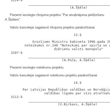
   3224-k

            __________________________________________
Pieņemt iesniegto rīkojuma projektu "Par atvaļinājuma piešķiršanu
A.Šķēlem".
Valsts kancelejai sagatavot rīkojuma projektu parakstīšanai.
              Grozījums Ministru kabineta 1996.gada 20
          noteikumos nr.248 "Noteikumi par spirta un a
                         dzērienu valsts monopolu"

   3107-k

            __________________________________________
Pieņemt iesniegto noteikumu projektu.
Valsts kancelejai sagatavot noteikumu projektu parakstīšanai.
         Par Latvijas Republikas valdības un Norvēģija
                    valdības līgumu par vīzu atcelšanu
   3112-k

            __________________________________________