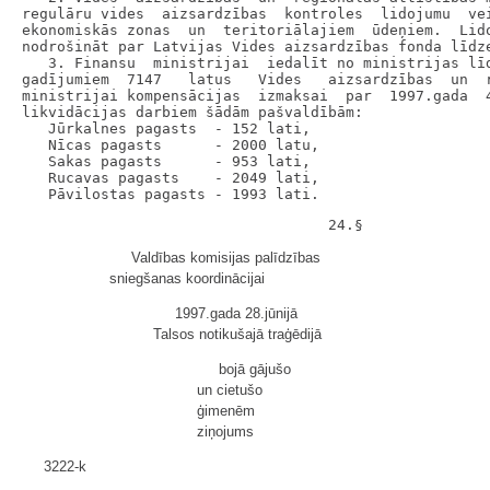
regulāru vides  aizsardzības  kontroles  lidojumu  vei
ekonomiskās zonas  un  teritoriālajiem  ūdeņiem.  Lido
nodrošināt par Latvijas Vides aizsardzības fonda līdze
   3. Finansu  ministrijai  iedalīt no ministrijas līd
gadījumiem  7147   latus   Vides   aizsardzības  un  r
ministrijai kompensācijas  izmaksai  par  1997.gada  4
likvidācijas darbiem šādām pašvaldībām:

   Jūrkalnes pagasts  - 152 lati,

   Nīcas pagasts      - 2000 latu,

   Sakas pagasts      - 953 lati,

   Rucavas pagasts    - 2049 lati,

Valdības komisijas palīdzības
sniegšanas koordinācijai
1997.gada 28.jūnijā
Talsos notikušajā traģēdijā
bojā gājušo
un cietušo
ģimenēm
ziņojums
3222-k