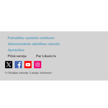
Pašvaldību saistošie noteikumi
Administratīvās atbildības ceļvedis
Apmācības
Pilnā versija
Par Likumi.lv
© Oficiālais izdevējs "Latvijas Vēstnesis"