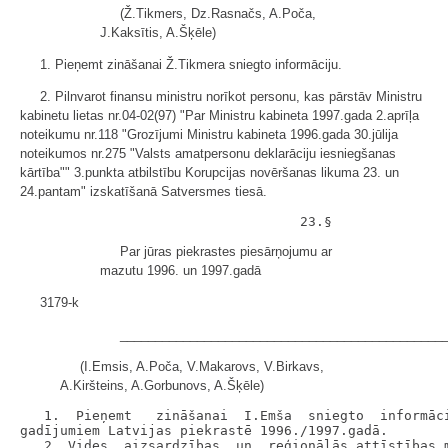
(Ž.Tikmers, Dz.Rasnačs, A.Poča,
J.Kaksītis, A.Šķēle)
1. Pieņemt zināšanai Ž.Tikmera sniegto informāciju.
2. Pilnvarot finansu ministru norīkot personu, kas pārstāv Ministru
kabinetu lietas nr.04-02(97) "Par Ministru kabineta 1997.gada 2.aprīļa
noteikumu nr.118 "Grozījumi Ministru kabineta 1996.gada 30.jūlija
noteikumos nr.275 "Valsts amatpersonu deklarāciju iesniegšanas
kārtība"" 3.punkta atbilstību Korupcijas novēršanas likuma 23. un
24.pantam" izskatīšanā Satversmes tiesā.
Par jūras piekrastes piesārņojumu ar
mazutu 1996. un 1997.gadā
3179-k
______________________________________________
(I.Emsis, A.Poča, V.Makarovs, V.Birkavs,
A.Kiršteins, A.Gorbunovs, A.Šķēle)
   1.  Pieņemt   zināšanai  I.Emša  sniegto  informāci
gadījumiem Latvijas piekrastē 1996./1997.gadā.

   2. Vides  aizsardzības  un  reģionālās attīstības m