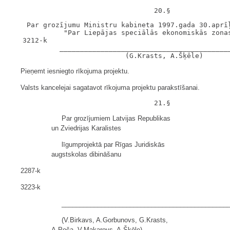
    Par grozījumu Ministru kabineta 1997.gada 30.aprīļ
             "Par Liepājas speciālās ekonomiskās zonas
   3212-k

            __________________________________________
Pieņemt iesniegto rīkojuma projektu.
Valsts kancelejai sagatavot rīkojuma projektu parakstīšanai.
Par grozījumiem Latvijas Republikas
un Zviedrijas Karalistes
līgumprojektā par Rīgas Juridiskās
augstskolas dibināšanu
2287-k
3223-k
______________________________________________
(V.Birkavs, A.Gorbunovs, G.Krasts,
A.Poča, V.Makarovs, A.Šķēle)