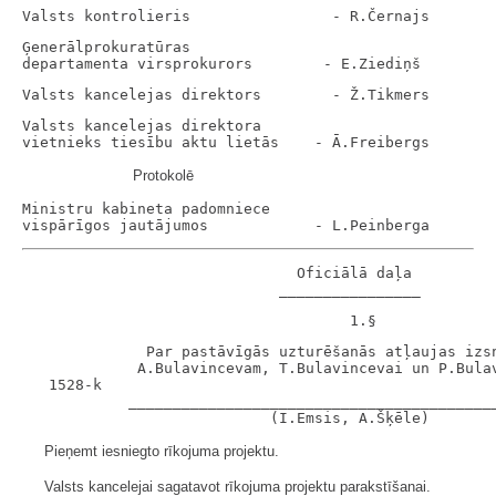
Ģenerālprokuratūras

Valsts kancelejas direktora

Protokolē
Ministru kabineta padomniece

                               Oficiālā daļa

              Par pastāvīgās uzturēšanās atļaujas izsn
             A.Bulavincevam, T.Bulavincevai un P.Bulav
   1528-k

            __________________________________________
Pieņemt iesniegto rīkojuma projektu.
Valsts kancelejai sagatavot rīkojuma projektu parakstīšanai.