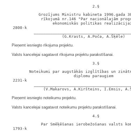
              Grozījums Ministru kabineta 1996.gada 30
               rīkojumā nr.146 "Par nacionālajām progr
                    ekonomiskās politikas realizācijai
   2800-k

            __________________________________________
Pieņemt iesniegto rīkojuma projektu.
Valsts kancelejai sagatavot rīkojuma projektu parakstīšanai.
          Noteikumi par augstākās izglītības un zinātn
                             diplomu paraugiem

   2231-k

            __________________________________________
Pieņemt iesniegto noteikumu projektu.
Valsts kancelejai sagatavot noteikumu projektu parakstīšanai.
               Par Smēķēšanas ierobežošanas valsts kom
   1793-k
