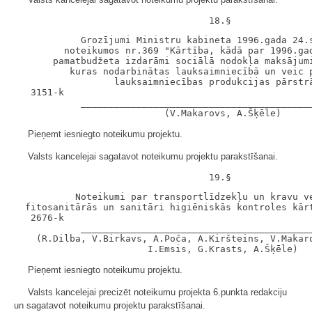
            Grozījumi Ministru kabineta 1996.gada 24.s
         noteikumos nr.369 "Kārtība, kādā par 1996.gad
       pamatbudžeta izdarāmi sociālā nodokļa maksājumi
          kuras nodarbinātas lauksaimniecībā un veic p
                  lauksaimniecības produkcijas pārstrā
   3151-k

            __________________________________________
Pieņemt iesniegto noteikumu projektu.
Valsts kancelejai sagatavot noteikumu projektu parakstīšanai.
           Noteikumi par transportlīdzekļu un kravu ve
  fitosanitārās un sanitāri higiēniskās kontroles kārt
   2676-k

            __________________________________________
    (R.Dilba, V.Birkavs, A.Poča, A.Kiršteins, V.Makaro
Pieņemt iesniegto noteikumu projektu.
Valsts kancelejai precizēt noteikumu projekta 6.punkta redakciju
un sagatavot noteikumu projektu parakstīšanai.