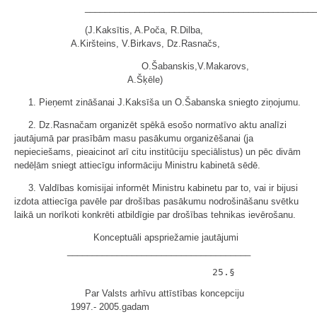
______________________________________________
(J.Kaksītis, A.Poča, R.Dilba,
A.Kiršteins, V.Birkavs, Dz.Rasnačs,
O.Šabanskis,V.Makarovs,
A.Šķēle)
1. Pieņemt zināšanai J.Kaksīša un O.Šabanska sniegto ziņojumu.
2. Dz.Rasnačam organizēt spēkā esošo normatīvo aktu analīzi
jautājumā par prasībām masu pasākumu organizēšanai (ja
nepieciešams, pieaicinot arī citu institūciju speciālistus) un pēc divām
nedēļām sniegt attiecīgu informāciju Ministru kabinetā sēdē.
3. Valdības komisijai informēt Ministru kabinetu par to, vai ir bijusi
izdota attiecīga pavēle par drošības pasākumu nodrošināšanu svētku
laikā un norīkoti konkrēti atbildīgie par drošības tehnikas ievērošanu.
Konceptuāli apspriežamie jautājumi
_____________________________________
Par Valsts arhīvu attīstības koncepciju
1997.- 2005.gadam