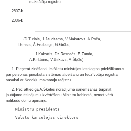
maksātāju reģistru
2807-k
2006-k
______________________________________________
(D.Turlais, J.Jaudzems, V.Makarovs, A.Poča,
I.Emsis, Ā.Freibergs, G.Grūbe,
J.Kaksītis, Dz.Rasnačs, Ē.Zunda,
A.Kiršteins, V.Birkavs, A.Šķēle)
1. Pieņemt zināšanai Iekšlietu ministrijas iesniegtos priekšlikumus
par personas pieraksta sistēmas atcelšanu un Iedzīvotāju reģistra
sasaisti ar Nodokļu maksātāju reģistru.
2. Pēc attiecīga A.Šķēles norādījuma saņemšanas turpināt
jautājuma risinājumu izvērtēšanu Ministru kabinetā, ņemot vērā
notikušo domu apmaiņu.