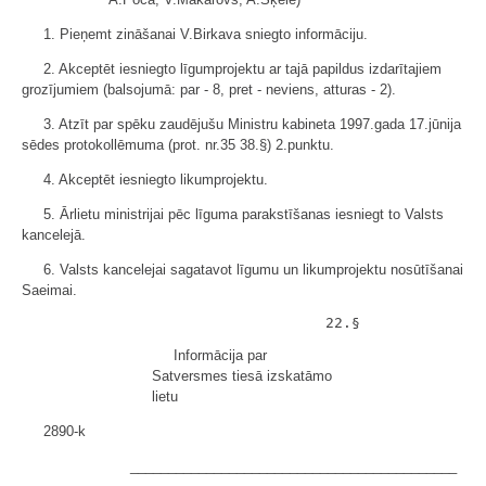
1. Pieņemt zināšanai V.Birkava sniegto informāciju.
2. Akceptēt iesniegto līgumprojektu ar tajā papildus izdarītajiem
grozījumiem (balsojumā: par - 8, pret - neviens, atturas - 2).
3. Atzīt par spēku zaudējušu Ministru kabineta 1997.gada 17.jūnija
sēdes protokollēmuma (prot. nr.35 38.§) 2.punktu.
4. Akceptēt iesniegto likumprojektu.
5. Ārlietu ministrijai pēc līguma parakstīšanas iesniegt to Valsts
kancelejā.
6. Valsts kancelejai sagatavot līgumu un likumprojektu nosūtīšanai
Saeimai.
Informācija par
Satversmes tiesā izskatāmo
lietu
2890-k
___________________________________________