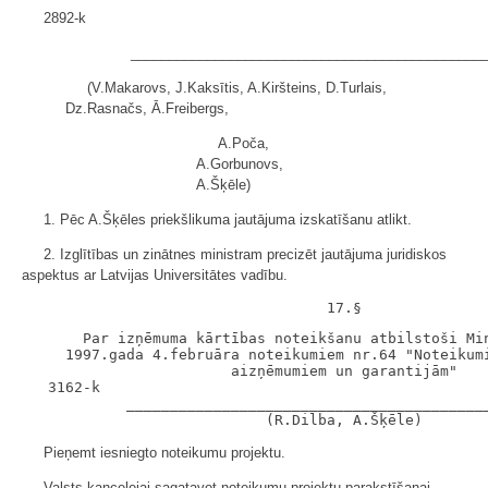
2892-k
______________________________________________
(V.Makarovs, J.Kaksītis, A.Kiršteins, D.Turlais,
Dz.Rasnačs, Ā.Freibergs,
A.Poča,
A.Gorbunovs,
A.Šķēle)
1. Pēc A.Šķēles priekšlikuma jautājuma izskatīšanu atlikt.
2. Izglītības un zinātnes ministram precizēt jautājuma juridiskos
aspektus ar Latvijas Universitātes vadību.
       Par izņēmuma kārtības noteikšanu atbilstoši Min
     1997.gada 4.februāra noteikumiem nr.64 "Noteikumi
                        aizņēmumiem un garantijām"

   3162-k

            __________________________________________
Pieņemt iesniegto noteikumu projektu.
Valsts kancelejai sagatavot noteikumu projektu parakstīšanai.