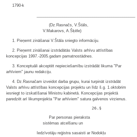
1790-k
______________________________________________
(Dz.Rasnačs, V.Štāls,
V.Makarovs, A.Šķēle)
1. Pieņemt zināšanai V.Štāla sniegto informāciju.
2. Pieņemt zināšanai izstrādātās Valsts arhīvu attīstības
koncepcijas 1997.-2005.gadam pamatnostādnes.
3. Konceptuāli akceptēt nepieciešamību izstrādāt likuma "Par
arhīviem" jaunu redakciju.
4. Dz.Rasnačam izveidot darba grupu, kurai turpināt izstrādāt
Valsts arhīvu attīstības koncepcijas projektu un līdz š.g. 1.oktobrim
iesniegt to izskatīšanai Ministru kabinetā. Koncepcijas projektā
paredzēt arī likumprojekta "Par arhīviem" satura galvenos virzienus.
Par personas pieraksta
sistēmas atcelšanu un
Iedzīvotāju reģistra sasaisti ar Nodokļu