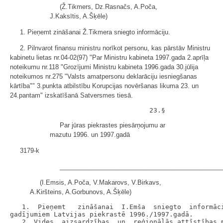
(Ž.Tikmers, Dz.Rasnačs, A.Poča,
J.Kaksītis, A.Šķēle)
1. Pieņemt zināšanai Ž.Tikmera sniegto informāciju.
2. Pilnvarot finansu ministru norīkot personu, kas pārstāv Ministru
kabinetu lietas nr.04-02(97) "Par Ministru kabineta 1997.gada 2.aprīļa
noteikumu nr.118 "Grozījumi Ministru kabineta 1996.gada 30.jūlija
noteikumos nr.275 "Valsts amatpersonu deklarāciju iesniegšanas
kārtība"" 3.punkta atbilstību Korupcijas novēršanas likuma 23. un
24.pantam" izskatīšanā Satversmes tiesā.
Par jūras piekrastes piesārņojumu ar
mazutu 1996. un 1997.gadā
3179-k
______________________________________________
(I.Emsis, A.Poča, V.Makarovs, V.Birkavs,
A.Kiršteins, A.Gorbunovs, A.Šķēle)
   1.  Pieņemt   zināšanai  I.Emša  sniegto  informāci
gadījumiem Latvijas piekrastē 1996./1997.gadā.

   2. Vides  aizsardzības  un  reģionālās attīstības m