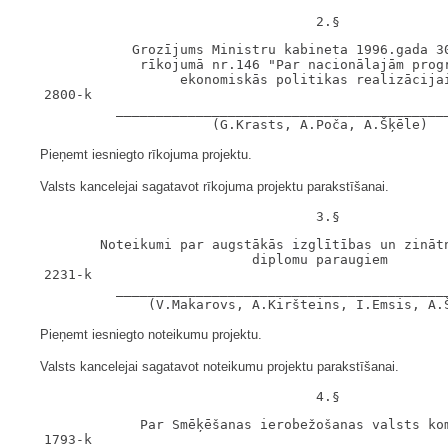
              Grozījums Ministru kabineta 1996.gada 30
               rīkojumā nr.146 "Par nacionālajām progr
                    ekonomiskās politikas realizācijai
   2800-k

            __________________________________________
Pieņemt iesniegto rīkojuma projektu.
Valsts kancelejai sagatavot rīkojuma projektu parakstīšanai.
          Noteikumi par augstākās izglītības un zinātn
                             diplomu paraugiem

   2231-k

            __________________________________________
Pieņemt iesniegto noteikumu projektu.
Valsts kancelejai sagatavot noteikumu projektu parakstīšanai.
               Par Smēķēšanas ierobežošanas valsts kom
   1793-k
