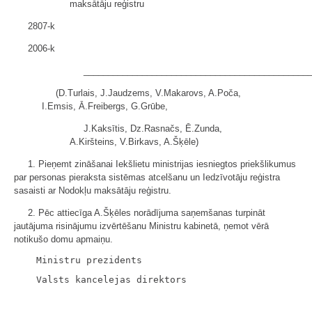
maksātāju reģistru
2807-k
2006-k
______________________________________________
(D.Turlais, J.Jaudzems, V.Makarovs, A.Poča,
I.Emsis, Ā.Freibergs, G.Grūbe,
J.Kaksītis, Dz.Rasnačs, Ē.Zunda,
A.Kiršteins, V.Birkavs, A.Šķēle)
1. Pieņemt zināšanai Iekšlietu ministrijas iesniegtos priekšlikumus
par personas pieraksta sistēmas atcelšanu un Iedzīvotāju reģistra
sasaisti ar Nodokļu maksātāju reģistru.
2. Pēc attiecīga A.Šķēles norādījuma saņemšanas turpināt
jautājuma risinājumu izvērtēšanu Ministru kabinetā, ņemot vērā
notikušo domu apmaiņu.