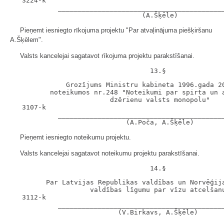
   3224-k

            __________________________________________
Pieņemt iesniegto rīkojuma projektu "Par atvaļinājuma piešķiršanu
A.Šķēlem".
Valsts kancelejai sagatavot rīkojuma projektu parakstīšanai.
              Grozījums Ministru kabineta 1996.gada 20
          noteikumos nr.248 "Noteikumi par spirta un a
                         dzērienu valsts monopolu"

   3107-k

            __________________________________________
Pieņemt iesniegto noteikumu projektu.
Valsts kancelejai sagatavot noteikumu projektu parakstīšanai.
         Par Latvijas Republikas valdības un Norvēģija
                    valdības līgumu par vīzu atcelšanu
   3112-k

            __________________________________________