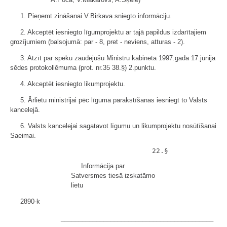
1. Pieņemt zināšanai V.Birkava sniegto informāciju.
2. Akceptēt iesniegto līgumprojektu ar tajā papildus izdarītajiem
grozījumiem (balsojumā: par - 8, pret - neviens, atturas - 2).
3. Atzīt par spēku zaudējušu Ministru kabineta 1997.gada 17.jūnija
sēdes protokollēmuma (prot. nr.35 38.§) 2.punktu.
4. Akceptēt iesniegto likumprojektu.
5. Ārlietu ministrijai pēc līguma parakstīšanas iesniegt to Valsts
kancelejā.
6. Valsts kancelejai sagatavot līgumu un likumprojektu nosūtīšanai
Saeimai.
Informācija par
Satversmes tiesā izskatāmo
lietu
2890-k
___________________________________________