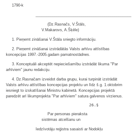
1790-k
______________________________________________
(Dz.Rasnačs, V.Štāls,
V.Makarovs, A.Šķēle)
1. Pieņemt zināšanai V.Štāla sniegto informāciju.
2. Pieņemt zināšanai izstrādātās Valsts arhīvu attīstības
koncepcijas 1997.-2005.gadam pamatnostādnes.
3. Konceptuāli akceptēt nepieciešamību izstrādāt likuma "Par
arhīviem" jaunu redakciju.
4. Dz.Rasnačam izveidot darba grupu, kurai turpināt izstrādāt
Valsts arhīvu attīstības koncepcijas projektu un līdz š.g. 1.oktobrim
iesniegt to izskatīšanai Ministru kabinetā. Koncepcijas projektā
paredzēt arī likumprojekta "Par arhīviem" satura galvenos virzienus.
Par personas pieraksta
sistēmas atcelšanu un
Iedzīvotāju reģistra sasaisti ar Nodokļu