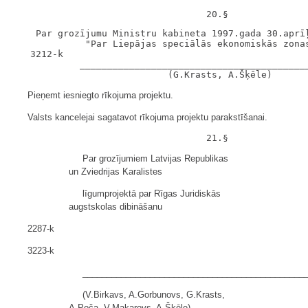
    Par grozījumu Ministru kabineta 1997.gada 30.aprīļ
             "Par Liepājas speciālās ekonomiskās zonas
   3212-k

            __________________________________________
Pieņemt iesniegto rīkojuma projektu.
Valsts kancelejai sagatavot rīkojuma projektu parakstīšanai.
Par grozījumiem Latvijas Republikas
un Zviedrijas Karalistes
līgumprojektā par Rīgas Juridiskās
augstskolas dibināšanu
2287-k
3223-k
______________________________________________
(V.Birkavs, A.Gorbunovs, G.Krasts,
A.Poča, V.Makarovs, A.Šķēle)