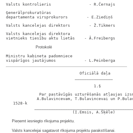
Ģenerālprokuratūras

Valsts kancelejas direktora

Protokolē
Ministru kabineta padomniece

                               Oficiālā daļa

              Par pastāvīgās uzturēšanās atļaujas izsn
             A.Bulavincevam, T.Bulavincevai un P.Bulav
   1528-k

            __________________________________________
Pieņemt iesniegto rīkojuma projektu.
Valsts kancelejai sagatavot rīkojuma projektu parakstīšanai.