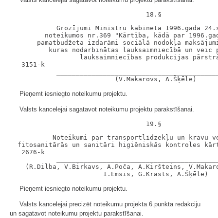
            Grozījumi Ministru kabineta 1996.gada 24.s
         noteikumos nr.369 "Kārtība, kādā par 1996.gad
       pamatbudžeta izdarāmi sociālā nodokļa maksājumi
          kuras nodarbinātas lauksaimniecībā un veic p
                  lauksaimniecības produkcijas pārstrā
   3151-k

            __________________________________________
Pieņemt iesniegto noteikumu projektu.
Valsts kancelejai sagatavot noteikumu projektu parakstīšanai.
           Noteikumi par transportlīdzekļu un kravu ve
  fitosanitārās un sanitāri higiēniskās kontroles kārt
   2676-k

            __________________________________________
    (R.Dilba, V.Birkavs, A.Poča, A.Kiršteins, V.Makaro
Pieņemt iesniegto noteikumu projektu.
Valsts kancelejai precizēt noteikumu projekta 6.punkta redakciju
un sagatavot noteikumu projektu parakstīšanai.