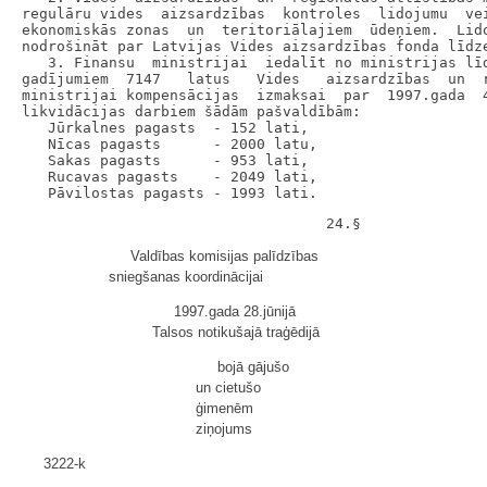
regulāru vides  aizsardzības  kontroles  lidojumu  vei
ekonomiskās zonas  un  teritoriālajiem  ūdeņiem.  Lido
nodrošināt par Latvijas Vides aizsardzības fonda līdze
   3. Finansu  ministrijai  iedalīt no ministrijas līd
gadījumiem  7147   latus   Vides   aizsardzības  un  r
ministrijai kompensācijas  izmaksai  par  1997.gada  4
likvidācijas darbiem šādām pašvaldībām:

   Jūrkalnes pagasts  - 152 lati,

   Nīcas pagasts      - 2000 latu,

   Sakas pagasts      - 953 lati,

   Rucavas pagasts    - 2049 lati,

Valdības komisijas palīdzības
sniegšanas koordinācijai
1997.gada 28.jūnijā
Talsos notikušajā traģēdijā
bojā gājušo
un cietušo
ģimenēm
ziņojums
3222-k