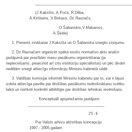
______________________________________________
(J.Kaksītis, A.Poča, R.Dilba,
A.Kiršteins, V.Birkavs, Dz.Rasnačs,
O.Šabanskis,V.Makarovs,
A.Šķēle)
1. Pieņemt zināšanai J.Kaksīša un O.Šabanska sniegto ziņojumu.
2. Dz.Rasnačam organizēt spēkā esošo normatīvo aktu analīzi
jautājumā par prasībām masu pasākumu organizēšanai (ja
nepieciešams, pieaicinot arī citu institūciju speciālistus) un pēc divām
nedēļām sniegt attiecīgu informāciju Ministru kabinetā sēdē.
3. Valdības komisijai informēt Ministru kabinetu par to, vai ir bijusi
izdota attiecīga pavēle par drošības pasākumu nodrošināšanu svētku
laikā un norīkoti konkrēti atbildīgie par drošības tehnikas ievērošanu.
Konceptuāli apspriežamie jautājumi
_____________________________________
Par Valsts arhīvu attīstības koncepciju
1997.- 2005.gadam