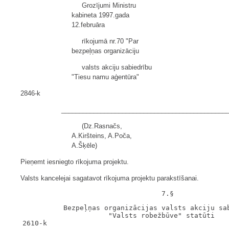
Grozījumi Ministru
kabineta 1997.gada
12.februāra
rīkojumā nr.70 "Par
bezpeļņas organizāciju
valsts akciju sabiedrību
"Tiesu namu aģentūra"
2846-k
______________________________________________
(Dz.Rasnačs,
A.Kiršteins, A.Poča,
A.Šķēle)
Pieņemt iesniegto rīkojuma projektu.
Valsts kancelejai sagatavot rīkojuma projektu parakstīšanai.
             Bezpeļņas organizācijas valsts akciju sab
                        "Valsts robežbūve" statūti

   2610-k
