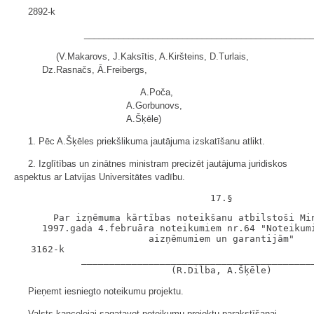
2892-k
______________________________________________
(V.Makarovs, J.Kaksītis, A.Kiršteins, D.Turlais,
Dz.Rasnačs, Ā.Freibergs,
A.Poča,
A.Gorbunovs,
A.Šķēle)
1. Pēc A.Šķēles priekšlikuma jautājuma izskatīšanu atlikt.
2. Izglītības un zinātnes ministram precizēt jautājuma juridiskos
aspektus ar Latvijas Universitātes vadību.
       Par izņēmuma kārtības noteikšanu atbilstoši Min
     1997.gada 4.februāra noteikumiem nr.64 "Noteikumi
                        aizņēmumiem un garantijām"

   3162-k

            __________________________________________
Pieņemt iesniegto noteikumu projektu.
Valsts kancelejai sagatavot noteikumu projektu parakstīšanai.