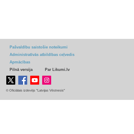
Pašvaldību saistošie noteikumi
Administratīvās atbildības ceļvedis
Apmācības
Pilnā versija
Par Likumi.lv
© Oficiālais izdevējs "Latvijas Vēstnesis"