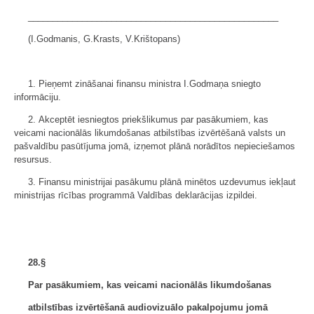
___________________________________________________
(I.Godmanis, G.Krasts, V.Krištopans)
1. Pieņemt zināšanai finansu ministra I.Godmaņa sniegto
informāciju.
2. Akceptēt iesniegtos priekšlikumus par pasākumiem, kas
veicami nacionālās likumdošanas atbilstības izvērtēšanā valsts un
pašvaldību pasūtījuma jomā, izņemot plānā norādītos nepieciešamos
resursus.
3. Finansu ministrijai pasākumu plānā minētos uzdevumus iekļaut
ministrijas rīcības programmā Valdības deklarācijas izpildei.
28.§
Par pasākumiem, kas veicami nacionālās likumdošanas
atbilstības izvērtēšanā audiovizuālo pakalpojumu jomā