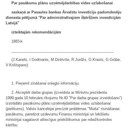
Par pasākumu plānu uzņēmējdarbības vides uzlabošanai
saskaņā ar Pasaules bankas Ārvalstu investīciju padomdevēju
dienesta pētījumā "Par administratīvajiem šķēršļiem investīcijām
Latvijā"
izteiktajām rekomendācijām
1883-k
___________________________________________________
(J.Kanels, I.Godmanis, M.Dzērvīte, R.Jurdžs, G.Krasts, G.Grūbe,
V.Krištopans)
1. Pieņemt zināšanai sniegto informāciju.
2. Akceptēt darba grupas (izveidota ar Ministru prezidenta
1999.gada 10.februāra rīkojumu Nr.40 "Par darba grupas izveidošanu")
izstrādāto pasākumu plānu uzņēmējdarbības vides uzlabošanai
(pielikums). Valsts kancelejai precizēt problēmas "Muita" risināšanas
pasākumu, paredzot uzdevumu Finansu ministrijai un Iekšlietu
ministrijai sagatavot attiecīgus priekšlikumus par robežkontroles
kārtību.