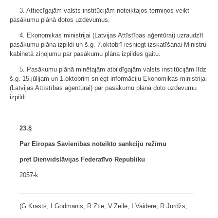
3. Attiecīgajām valsts institūcijām noteiktajos termiņos veikt
pasākumu plānā dotos uzdevumus.
4. Ekonomikas ministrijai (Latvijas Attīstības aģentūrai) uzraudzīt
pasākumu plāna izpildi un š.g. 7.oktobrī iesniegt izskatīšanai Ministru
kabinetā ziņojumu par pasākumu plāna izpildes gaitu.
5. Pasākumu plānā minētajām atbildīgajām valsts institūcijām līdz
š.g. 15.jūlijam un 1.oktobrim sniegt informāciju Ekonomikas ministrijai
(Latvijas Attīstības aģentūrai) par pasākumu plānā doto uzdevumu
izpildi.
23.§
Par Eiropas Savienības noteikto sankciju režīmu
pret Dienvidslāvijas Federatīvo Republiku
2057-k
___________________________________________________
(G.Krasts, I.Godmanis, R.Zīle, V.Zeile, I.Vaidere, R.Jurdžs,