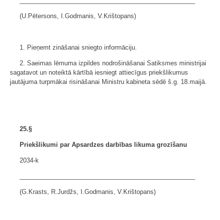
___________________________________________________
(U.Pētersons, I.Godmanis, V.Krištopans)
1. Pieņemt zināšanai sniegto informāciju.
2. Saeimas lēmuma izpildes nodrošināšanai Satiksmes ministrijai
sagatavot un noteiktā kārtībā iesniegt attiecīgus priekšlikumus
jautājuma turpmākai risināšanai Ministru kabineta sēdē š.g. 18.maijā.
25.§
Priekšlikumi par Apsardzes darbības likuma grozīšanu
2034-k
___________________________________________________
(G.Krasts, R.Jurdžs, I.Godmanis, V.Krištopans)