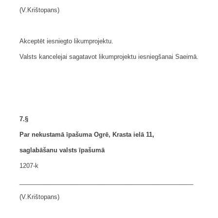
(V.Krištopans)
Akceptēt iesniegto likumprojektu.
Valsts kancelejai sagatavot likumprojektu iesniegšanai Saeimā.
7.§
Par nekustamā īpašuma Ogrē, Krasta ielā 11,
saglabāšanu valsts īpašumā
1207-k
___________________________________________________
(V.Krištopans)