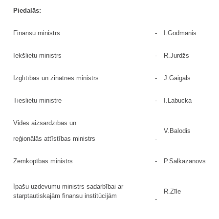
Piedalās:
Finansu ministrs
-
I.Godmanis
Iekšlietu ministrs
-
R.Jurdžs
Izglītības un zinātnes ministrs
-
J.Gaigals
Tieslietu ministre
-
I.Labucka
Vides aizsardzības un
V.Balodis
reģionālās attīstības ministrs
-
Zemkopības ministrs
-
P.Salkazanovs
Īpašu uzdevumu ministrs sadarbībai ar
R.Zīle
starptautiskajām finansu institūcijām
-