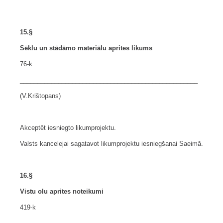
15.§
Sēklu un stādāmo materiālu aprites likums
76-k
___________________________________________________
(V.Krištopans)
Akceptēt iesniegto likumprojektu.
Valsts kancelejai sagatavot likumprojektu iesniegšanai Saeimā.
16.§
Vistu olu aprites noteikumi
419-k