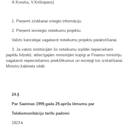
A.Kveska, V.Krištopans)
1. Pieņemt zināšanai sniegto informāciju.
2. Pieņemt iesniegto noteikumu projektu.
Valsts kancelejai sagatavot noteikumu projektu parakstīšanai.
3. Ja valsts institūcijām šo noteikumu izpildei nepieciešami
papildu līdzekļi, attiecīgajām ministrijām kopīgi ar Finansu ministriju
sagatavot nepieciešamos priekšlikumus un iesniegt tos izskatīšanai
Ministru kabineta sēdē.
24.§
Par Saeimas 1999.gada 29.aprīļa lēmumu par
Telekomunikāciju tarifu padomi
1923-k