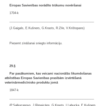
Eiropas Savienības norādīto trūkumu novēršanai
1704-k
___________________________________________________
(J.Gaigals, E.Kušners, G.Krasts, R.Zīle, V.Krištopans)
Pieņemt zināšanai sniegto informāciju.
29.§
Par pasākumiem, kas veicami nacionālās likumdošanas
atbilstības Eiropas Savienības prasībām izvērtēšanā
veterinārmedicīnisko produktu jomā
1847-k
___________________________________________________
(P.Salkazanovs, J.Rimeicāns, G.Krasts, I.Labucka, E.Kušners,