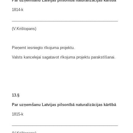
Par uzņemšanu Latvijas pilsonībā naturalizācijas kārtībā
1814-k
___________________________________________________
(V.Krištopans)
Pieņemt iesniegto rīkojuma projektu.
Valsts kancelejai sagatavot rīkojuma projektu parakstīšanai.
13.§
Par uzņemšanu Latvijas pilsonībā naturalizācijas kārtībā
1815-k
___________________________________________________