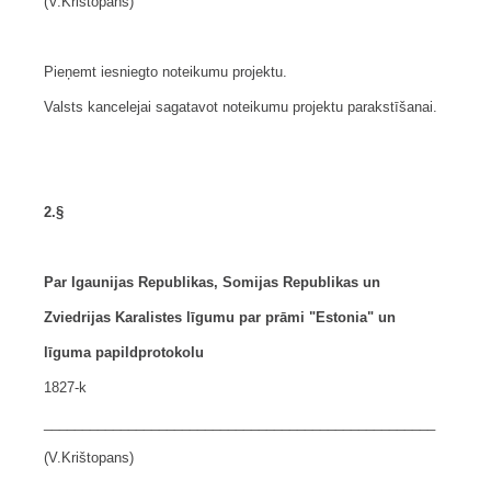
(V.Krištopans)
Pieņemt iesniegto noteikumu projektu.
Valsts kancelejai sagatavot noteikumu projektu parakstīšanai.
2.§
Par Igaunijas Republikas, Somijas Republikas un
Zviedrijas Karalistes līgumu par prāmi "Estonia" un
līguma papildprotokolu
1827-k
___________________________________________________
(V.Krištopans)