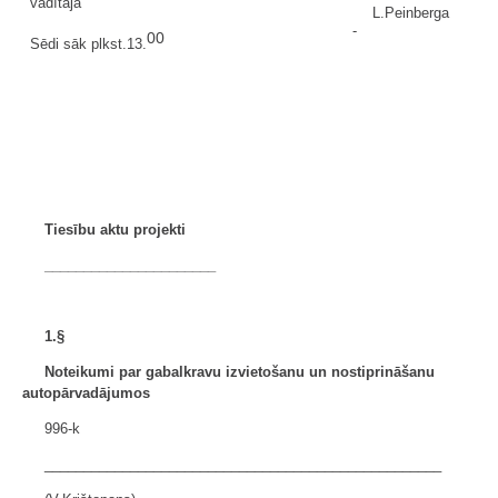
vadītāja
L.Peinberga
-
00
Sēdi sāk plkst.13.
Tiesību aktu projekti
______________________
1.§
Noteikumi par gabalkravu izvietošanu un nostiprināšanu
autopārvadājumos
996-k
___________________________________________________