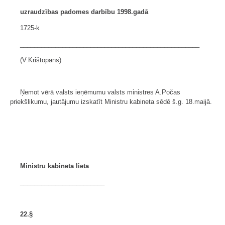
uzraudzības padomes darbību 1998.gadā
1725-k
___________________________________________________
(V.Krištopans)
Ņemot vērā valsts ieņēmumu valsts ministres A.Počas
priekšlikumu, jautājumu izskatīt Ministru kabineta sēdē š.g. 18.maijā.
Ministru kabineta lieta
________________________
22.§