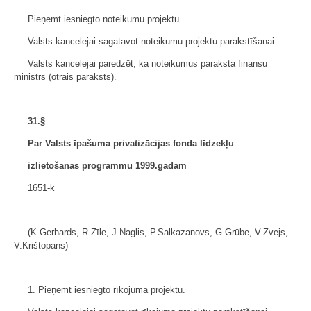
Pieņemt iesniegto noteikumu projektu.
Valsts kancelejai sagatavot noteikumu projektu parakstīšanai.
Valsts kancelejai paredzēt, ka noteikumus paraksta finansu
ministrs (otrais paraksts).
31.§
Par Valsts īpašuma privatizācijas fonda līdzekļu
izlietošanas programmu 1999.gadam
1651-k
___________________________________________________
(K.Gerhards, R.Zīle, J.Naglis, P.Salkazanovs, G.Grūbe, V.Zvejs,
V.Krištopans)
1. Pieņemt iesniegto rīkojuma projektu.