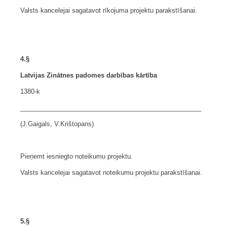
Valsts kancelejai sagatavot rīkojuma projektu parakstīšanai.
4.§
Latvijas Zinātnes padomes darbības kārtība
1380-k
___________________________________________________
(J.Gaigals, V.Krištopans)
Pieņemt iesniegto noteikumu projektu.
Valsts kancelejai sagatavot noteikumu projektu parakstīšanai.
5.§