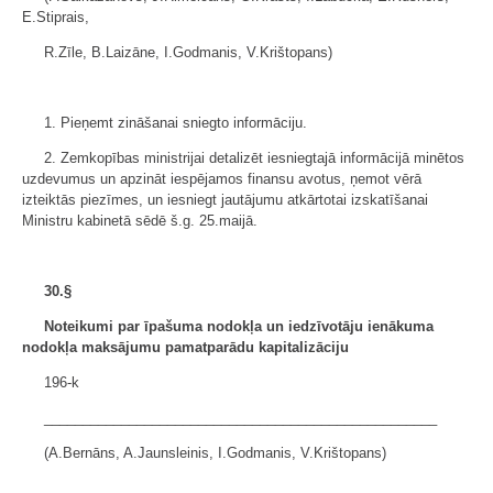
E.Stiprais,
R.Zīle, B.Laizāne, I.Godmanis, V.Krištopans)
1. Pieņemt zināšanai sniegto informāciju.
2. Zemkopības ministrijai detalizēt iesniegtajā informācijā minētos
uzdevumus un apzināt iespējamos finansu avotus, ņemot vērā
izteiktās piezīmes, un iesniegt jautājumu atkārtotai izskatīšanai
Ministru kabinetā sēdē š.g. 25.maijā.
30.§
Noteikumi par īpašuma nodokļa un iedzīvotāju ienākuma
nodokļa maksājumu pamatparādu kapitalizāciju
196-k
___________________________________________________
(A.Bernāns, A.Jaunsleinis, I.Godmanis, V.Krištopans)