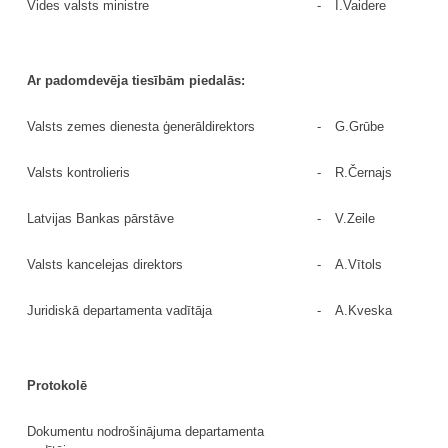
Vides valsts ministre
-
I.Vaidere
Ar padomdevēja tiesībām piedalās:
Valsts zemes dienesta ģenerāldirektors
-
G.Grūbe
Valsts kontrolieris
-
R.Černajs
Latvijas Bankas pārstāve
-
V.Zeile
Valsts kancelejas direktors
-
A.Vītols
Juridiskā departamenta vadītāja
-
A.Kveska
Protokolē
Dokumentu nodrošinājuma departamenta