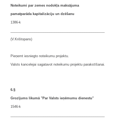
Noteikumi par zemes nodokļa maksājuma
pamatparāda kapitalizāciju un dzēšanu
1386-k
___________________________________________________
(V.Krištopans)
Pieņemt iesniegto noteikumu projektu.
Valsts kancelejai sagatavot noteikumu projektu parakstīšanai.
6.§
Grozījums likumā "Par Valsts ieņēmumu dienestu"
1546-k
___________________________________________________