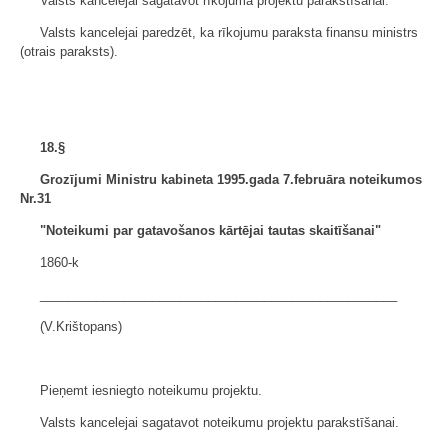
Valsts kancelejai sagatavot rīkojuma projektu parakstīšanai.
Valsts kancelejai paredzēt, ka rīkojumu paraksta finansu ministrs
(otrais paraksts).
18.§
Grozījumi Ministru kabineta 1995.gada 7.februāra noteikumos
Nr.31
"Noteikumi par gatavošanos kārtējai tautas skaitīšanai"
1860-k
___________________________________________________
(V.Krištopans)
Pieņemt iesniegto noteikumu projektu.
Valsts kancelejai sagatavot noteikumu projektu parakstīšanai.