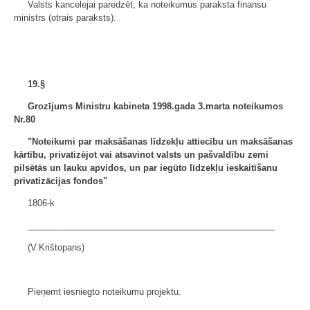
Valsts kancelejai paredzēt, ka noteikumus paraksta finansu
ministrs (otrais paraksts).
19.§
Grozījums Ministru kabineta 1998.gada 3.marta noteikumos
Nr.80
"Noteikumi par maksāšanas līdzekļu attiecību un maksāšanas
kārtību, privatizējot vai atsavinot valsts un pašvaldību zemi
pilsētās un lauku apvidos, un par iegūto līdzekļu ieskaitīšanu
privatizācijas fondos"
1806-k
___________________________________________________
(V.Krištopans)
Pieņemt iesniegto noteikumu projektu.