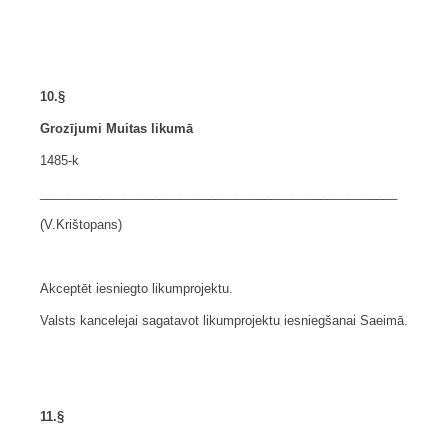
10.§
Grozījumi Muitas likumā
1485-k
___________________________________________________
(V.Krištopans)
Akceptēt iesniegto likumprojektu.
Valsts kancelejai sagatavot likumprojektu iesniegšanai Saeimā.
11.§