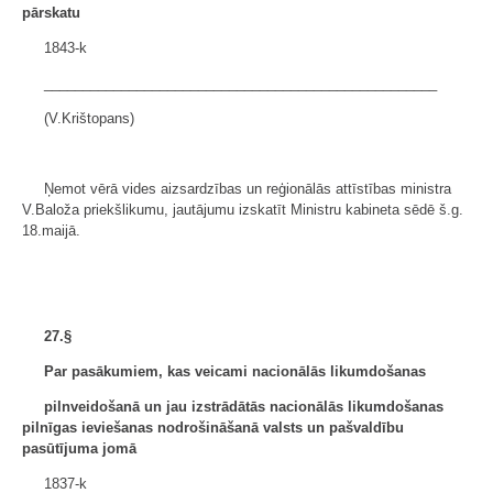
pārskatu
1843-k
___________________________________________________
(V.Krištopans)
Ņemot vērā vides aizsardzības un reģionālās attīstības ministra
V.Baloža priekšlikumu, jautājumu izskatīt Ministru kabineta sēdē š.g.
18.maijā.
27.§
Par pasākumiem, kas veicami nacionālās likumdošanas
pilnveidošanā un jau izstrādātās nacionālās likumdošanas
pilnīgas ieviešanas nodrošināšanā valsts un pašvaldību
pasūtījuma jomā
1837-k