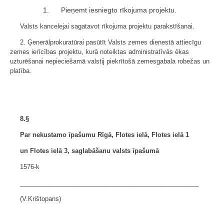
Pieņemt iesniegto rīkojuma projektu.
Valsts kancelejai sagatavot rīkojuma projektu parakstīšanai.
2. Ģenerālprokuratūrai pasūtīt Valsts zemes dienestā attiecīgu
zemes ierīcības projektu, kurā noteiktas administratīvās ēkas
uzturēšanai nepieciešamā valstij piekrītošā zemesgabala robežas un
platība.
8.§
Par nekustamo īpašumu Rīgā, Flotes ielā, Flotes ielā 1
un Flotes ielā 3, saglabāšanu valsts īpašumā
1576-k
___________________________________________________
(V.Krištopans)