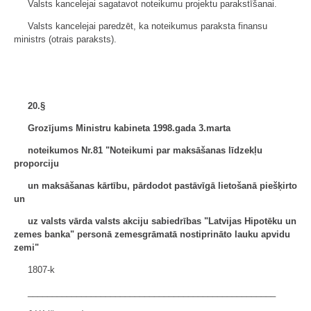
Valsts kancelejai sagatavot noteikumu projektu parakstīšanai.
Valsts kancelejai paredzēt, ka noteikumus paraksta finansu
ministrs (otrais paraksts).
20.§
Grozījums Ministru kabineta 1998.gada 3.marta
noteikumos Nr.81 "Noteikumi par maksāšanas līdzekļu
proporciju
un maksāšanas kārtību, pārdodot pastāvīgā lietošanā piešķirto
un
uz valsts vārda valsts akciju sabiedrības "Latvijas Hipotēku un
zemes banka" personā zemesgrāmatā nostiprināto lauku apvidu
zemi"
1807-k
___________________________________________________