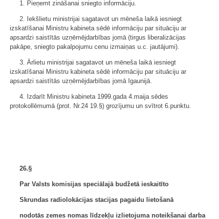
1. Pieņemt zināšanai sniegto informāciju.
2. Iekšlietu ministrijai sagatavot un mēneša laikā iesniegt
izskatīšanai Ministru kabineta sēdē informāciju par situāciju ar
apsardzi saistītās uzņēmējdarbības jomā (tirgus liberalizācijas
pakāpe, sniegto pakalpojumu cenu izmaiņas u.c. jautājumi).
3. Ārlietu ministrijai sagatavot un mēneša laikā iesniegt
izskatīšanai Ministru kabineta sēdē informāciju par situāciju ar
apsardzi saistītās uzņēmējdarbības jomā Igaunijā.
4. Izdarīt Ministru kabineta 1999.gada 4.maija sēdes
protokollēmumā (prot. Nr.24 19.§) grozījumu un svītrot 6.punktu.
26.§
Par Valsts komisijas speciālajā budžetā ieskaitīto
Skrundas radiolokācijas stacijas pagaidu lietošanā
nodotās zemes nomas līdzekļu izlietojuma noteikšanai darba