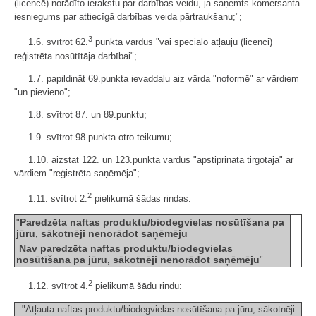
(licencē) norādīto ierakstu par darbības veidu, ja saņemts komersanta
iesniegums par attiecīgā darbības veida pārtraukšanu;";
3
1.6. svītrot 62.
punktā vārdus "vai speciālo atļauju (licenci)
reģistrēta nosūtītāja darbībai";
1.7. papildināt 69.punkta ievaddaļu aiz vārda "noformē" ar vārdiem
"un pievieno";
1.8. svītrot 87. un 89.punktu;
1.9. svītrot 98.punkta otro teikumu;
1.10. aizstāt 122. un 123.punktā vārdus "apstiprināta tirgotāja" ar
vārdiem "reģistrēta saņēmēja";
2
1.11. svītrot 2.
pielikumā šādas rindas:
Paredzēta naftas produktu/biodegvielas nosūtīšana pa
"
jūru, sākotnēji nenorādot saņēmēju
Nav paredzēta naftas produktu/biodegvielas
nosūtīšana pa jūru, sākotnēji nenorādot saņēmēju
"
2
1.12. svītrot 4.
pielikumā šādu rindu:
"Atļauta naftas produktu/biodegvielas nosūtīšana pa jūru, sākotnēji