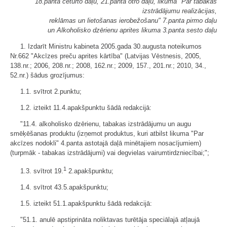
18.panta ceturto daļu, 21.panta otro daļu, likuma "Par tabakas
izstrādājumu realizācijas,
reklāmas un lietošanas ierobežošanu" 7.panta pirmo daļu
un Alkoholisko dzērienu aprites likuma 3.panta sesto daļu
1. Izdarīt Ministru kabineta 2005.gada 30.augusta noteikumos
Nr.662 "Akcīzes preču aprites kārtība" (Latvijas Vēstnesis, 2005,
138.nr.; 2006, 208.nr.; 2008, 162.nr.; 2009, 157., 201.nr.; 2010, 34.,
52.nr.) šādus grozījumus:
1.1. svītrot 2.punktu;
1.2. izteikt 11.4.apakšpunktu šādā redakcijā:
"11.4. alkoholisko dzērienu, tabakas izstrādājumu un augu
smēķēšanas produktu (izņemot produktus, kuri atbilst likuma "Par
akcīzes nodokli" 4.panta astotajā daļā minētajiem nosacījumiem)
(turpmāk - tabakas izstrādājumi) vai degvielas vairumtirdzniecībai;";
1
1.3. svītrot 19.
2.apakšpunktu;
1.4. svītrot 43.5.apakšpunktu;
1.5. izteikt 51.1.apakšpunktu šādā redakcijā:
"51.1. anulē apstiprināta noliktavas turētāja speciālajā atļaujā