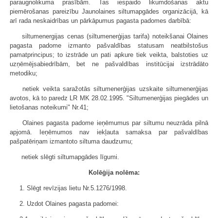
paraugnolikuma prasībām. Tas iespaido likumdošanas aktu
piemērošanas pareizību Jaunolaines siltumapgādes organizācijā, kā
arī rada neskaidrības un pārkāpumus pagasta padomes darbībā:
 siltumenergijas cenas (siltumenerģijas tarifa) noteikšanai Olaines
pagasta padome izmanto pašvaldības statusam neatbilstošus
pamatprincipus; to izstrāde un pati apkure tiek veikta, balstoties uz
uzņēmējsabiedrībām, bet ne pašvaldības institūcijai izstrādāto
metodiku;
 netiek veikta saražotās siltumenerģijas uzskaite siltumenerģijas
avotos, kā to paredz LR MK 28.02.1995. "Siltumenerģijas piegādes un
lietošanas noteikumi" Nr.41;
 Olaines pagasta padome ieņēmumus par siltumu neuzrāda pilnā
apjomā. Ieņēmumos nav iekļauta samaksa par pašvaldības
pašpatēriņam izmantoto siltuma daudzumu;
 netiek slēgti siltumapgādes līgumi.
Kolēģija nolēma:
1. Slēgt revīzijas lietu Nr.5.1276/1998.
2. Uzdot Olaines pagasta padomei: