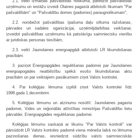
2.1. veikt izmaiņas pašvaldības nolikumā, paredzot pašvaldības
uzņēmumu un iestāžu izveidi Olaines pagastā atbilstoši likumam "Par
pašvaldībām" un "Pašvaldību domes (padomes) paraugnolikumam";
2.2. norobežot pašvaldības īpašuma daļu siltuma ražošanas,
pārvades un sadales oganizācijai, uzņēmējdarbības veikšanai;
izveidot pašvaldības uzņēmumu kā patstāvīgu saimniecisku vienību
ar juridiskas personas tiesībām;
2.3. veikt Jaunolaines energoapgādi atbilstoši LR likumdošanas
prasībām.
3. paziņot Energoapgādes regulēšanas padomei par Jaunolaines
energoapogādes neatbilstību spēkā esošo likumdošanas aktu
prasībām un par veiktajiem pasākumiem ziņot Valsts kontrolei.
4. Par kolēģijas lēmuma izpildi ziņot Valsts kontrolei līdz
1998.gada 1.decembrim.
5. Kolēģijas lēmumu un atzinumu nosūtīt: Jaunolaines pagasta
padomei, Vides un reģionālās attīstības ministrijas Pašvaldību lietu
pārvaldei, Energoapgādes regulēšanas padomei.
Kolēģijas lēmumu saskaņā ar likumu "Par Valsts kontroli" var
pārsūdzēt LR Valsts kontoles padomē viena mēneša laikā no lēmuma
paziņošanas dienas, iesniedzot sūdzību valsts saimnieciskās