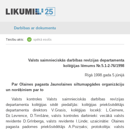
Darbības ar dokumentu
Tiesību akts:
spēkā esošs
Valsts saimnieciskās darbības revīzijas departamenta
kolēģijas lēmums Nr.5.1-2-76/1998
Rīgā 1998.gada 5.jūnijā
Par Olaines pagasta Jaunolaines siltumapgādes organizāciju
un norēķiniem par to
Valsts kontroles Valsts saimnieciskās darbības revīzijas
departamenta kolēģijas sēdē piedalījās: kolēģijas priekšsēdētājs
departamenta direktors V.Grasis, kolēģijas locekļi: L.Ceimere,
Dz.Levrence, D.Timšāne, valsts kontroles darbinieki: vecākā valsts
revidente D.Grīnberga, valsts revidente I.Linde; uzaicinātie: Olaines
pagasta padomes priekšsēdētājs A.Pozņaks; protokolēja: valsts