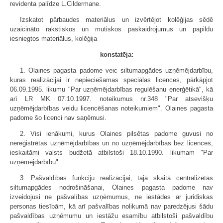
revidenta palīdze L.Cildermane.
Izskatot pārbaudes materiālus un izvērtējot kolēģijas sēdē
uzaicināto rakstiskos un mutiskos paskaidrojumus un papildu
iesniegtos materiālus, kolēģija
konstatēja:
1. Olaines pagasta padome veic siltumapgādes uzņēmējdarbību,
kuras realizācijai ir nepieciešamas speciālas licences, pārkāpjot
06.09.1995. likumu "Par uzņēmējdarbības regulēšanu enerģētikā", kā
arī LR MK 07.10.1997. noteikumus nr.348 "Par atsevišķu
uzņēmējdarbības veidu licencēšanas noteikumiem". Olaines pagasta
padome šo licenci nav saņēmusi.
2. Visi ienākumi, kurus Olaines pilsētas padome guvusi no
nereģistrētas uzņēmējdarbības un no uzņēmējdarbības bez licences,
ieskaitāmi valsts budžetā atbilstoši 18.10.1990. likumam "Par
uzņēmējdarbību".
3. Pašvaldības funkciju realizācijai, tajā skaitā centralizētās
siltumapgādes nodrošināšanai, Olaines pagasta padome nav
izveidojusi ne pašvalības uzņēmumus, ne iestādes ar juridiskas
personas tiesībām, kā arī pašvalības nolikumā nav paredzējusi šādu
pašvaldības uzņēmumu un iestāžu esamību atbilstoši pašvaldību