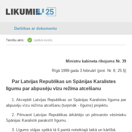
Darbības ar dokumentu
Tiesību akts:
spēkā esošs
Ministru kabineta rīkojums Nr. 39
Rīgā 1999.gada 3.februārī (prot. Nr. 8, 25.§)
Par Latvijas Republikas un Spānijas Karalistes
līgumu par abpusēju vīzu režīma atcelšanu
1. Akceptēt Latvijas Republikas un Spānijas Karalistes līguma par
abpusēju vīzu režīma atcelšanu (turpmāk - līgums) projektu.
2. Pilnvarot Latvijas Republikas ārkārtējo un pilnvaroto vēstnieku
Spānijas Karalistē parakstīt līgumu.
3. Līgums stājas spēkā tā 6.pantā noteiktajā laikā un kārtībā.