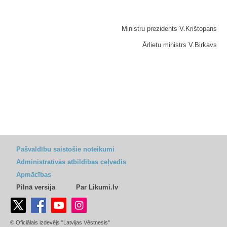
Ministru prezidents V.Krištopans
Ārlietu ministrs V.Birkavs
Pašvaldību saistošie noteikumi
Administratīvās atbildības ceļvedis
Apmācības
Pilnā versija
Par Likumi.lv
© Oficiālais izdevējs "Latvijas Vēstnesis"