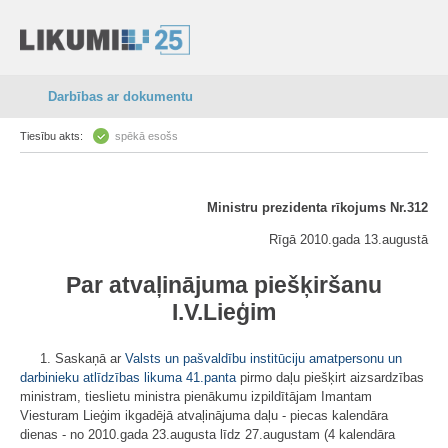
Darbības ar dokumentu
Tiesību akts:
spēkā esošs
Ministru prezidenta rīkojums Nr.312
Rīgā 2010.gada 13.augustā
Par atvaļinājuma piešķiršanu
I.V.Lieģim
1. Saskaņā ar
Valsts un pašvaldību institūciju amatpersonu un
darbinieku atlīdzības likuma
41.panta
pirmo daļu piešķirt aizsardzības
ministram, tieslietu ministra pienākumu izpildītājam Imantam
Viesturam Lieģim ikgadējā atvaļinājuma daļu - piecas kalendāra
dienas - no 2010.gada 23.augusta līdz 27.augustam (4 kalendāra