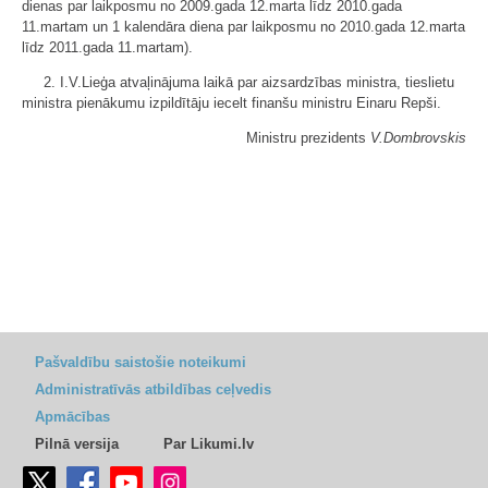
dienas par laikposmu no 2009.gada 12.marta līdz 2010.gada
11.martam un 1 kalendāra diena par laikposmu no 2010.gada 12.marta
līdz 2011.gada 11.martam).
2. I.V.Lieģa atvaļinājuma laikā par aizsardzības ministra, tieslietu
ministra pienākumu izpildītāju iecelt finanšu ministru Einaru Repši.
Ministru prezidents
V.Dombrovskis
Pašvaldību saistošie noteikumi
Administratīvās atbildības ceļvedis
Apmācības
Pilnā versija
Par Likumi.lv