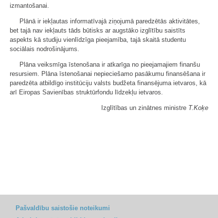
izmantošanai.
Plānā ir iekļautas informatīvajā ziņojumā paredzētās aktivitātes,
bet tajā nav iekļauts tāds būtisks ar augstāko izglītību saistīts
aspekts kā studiju vienlīdzīga pieejamība, tajā skaitā studentu
sociālais nodrošinājums.
Plāna veiksmīga īstenošana ir atkarīga no pieejamajiem finanšu
resursiem. Plāna īstenošanai nepieciešamo pasākumu finansēšana ir
paredzēta atbildīgo institūciju valsts budžeta finansējuma ietvaros, kā
arī Eiropas Savienības struktūrfondu līdzekļu ietvaros.
Izglītības un zinātnes ministre
T.Koķe
Pašvaldību saistošie noteikumi