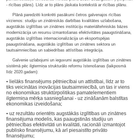
- rīcības plāns). Līdz ar to plāns jāskata kontekstā ar rīcības plānu.
Plānā paredzēti konkrēti pasākumi četros galvenajos rīcības
virzienos: studiju un zinātniskās darbības kvalitātes uzlabošana,
augstākās izglītības un zinātnes institūciju materiāltehniskās bāzes
modernizācija un resursu izmantošanas efektivitātes paaugstināšana,
augstākās izglītības internacionalizācija un eksportspējas
paaugstināšana, augstākās izglītības un zinātnes sektora un
tautsaimniecības un sabiedrības attīstības integrācija.
Galvenie uzlabojumi un ieguvumi augstākās izglītības un zinātnes
sistēmā pēc ilgtermiņa strukturālo reformu īstenošanas (laikposmā
līdz 2020.gadam):
• lielāks finansējums pētniecībai un attīstībai, līdz ar to
tiks veicinātas inovācijas tautsaimniecībā, un tas ir viens
no ekonomikas struktūrpolitikas pamatelementiem
ilgtermiņa mērķa sasniegšanai - uz zināšanām balstītas
ekonomikas izveidošana;
• uz rezultātu orientēts augstākās izglītības un zinātnes
finansējuma modelis, kas paaugstinās studiju un
pētniecības efektivitāti un kvalitāti, racionāli izmantojot
publisko finansējumu, kā arī piesaistīto privāto
finansējumu;