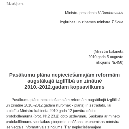
līdzekļiem.
Ministru prezidents
V.Dombrovskis
Izglītības un zinātnes ministre
T.Koķe
(Ministru kabineta
2010.gada 5.augusta
rīkojums Nr.458)
Pasākumu plāna nepieciešamajām reformām
augstākajā izglītībā un zinātnē
2010.-2012.gadam kopsavilkums
Pasākumu plāns nepieciešamajām reformām augstākajā izglītībā
un zinātnē 2010.-2012.gadam (turpmāk - plāns) ir izstrādāts, lai
izpildītu Ministru kabineta 2010.gada 12.janvāra sēdes
protokollēmumā (prot. Nr.2 23.§) doto uzdevumu. Saskaņā ar minēto
protokollēmumu vienlaikus pieņemts zināšanai ekonomikas ministra
iesniegtais informatīvais ziņojums "Par nepieciešamajām