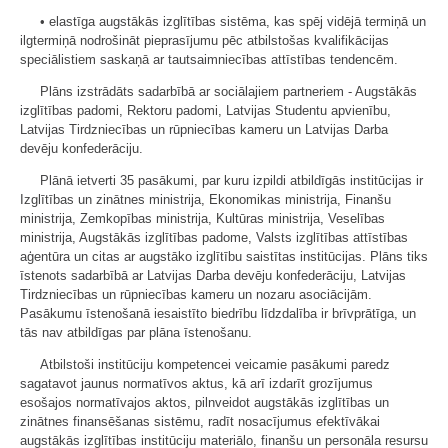
• elastīga augstākās izglītības sistēma, kas spēj vidējā termiņā un
ilgtermiņā nodrošināt pieprasījumu pēc atbilstošas kvalifikācijas
speciālistiem saskaņā ar tautsaimniecības attīstības tendencēm.
Plāns izstrādāts sadarbībā ar sociālajiem partneriem - Augstākās
izglītības padomi, Rektoru padomi, Latvijas Studentu apvienību,
Latvijas Tirdzniecības un rūpniecības kameru un Latvijas Darba
devēju konfederāciju.
Plānā ietverti 35 pasākumi, par kuru izpildi atbildīgās institūcijas ir
Izglītības un zinātnes ministrija, Ekonomikas ministrija, Finanšu
ministrija, Zemkopības ministrija, Kultūras ministrija, Veselības
ministrija, Augstākās izglītības padome, Valsts izglītības attīstības
aģentūra un citas ar augstāko izglītību saistītas institūcijas. Plāns tiks
īstenots sadarbībā ar Latvijas Darba devēju konfederāciju, Latvijas
Tirdzniecības un rūpniecības kameru un nozaru asociācijām.
Pasākumu īstenošanā iesaistīto biedrību līdzdalība ir brīvprātīga, un
tās nav atbildīgas par plāna īstenošanu.
Atbilstoši institūciju kompetencei veicamie pasākumi paredz
sagatavot jaunus normatīvos aktus, kā arī izdarīt grozījumus
esošajos normatīvajos aktos, pilnveidot augstākās izglītības un
zinātnes finansēšanas sistēmu, radīt nosacījumus efektīvākai
augstākās izglītības institūciju materiālo, finanšu un personāla resursu