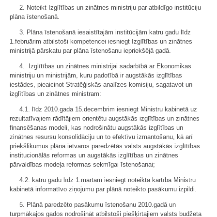
2. Noteikt Izglītības un zinātnes ministriju par atbildīgo institūciju
plāna īstenošanā.
3. Plāna īstenošanā iesaistītajām institūcijām katru gadu līdz
1.februārim atbilstoši kompetencei iesniegt Izglītības un zinātnes
ministrijā pārskatu par plāna īstenošanu iepriekšējā gadā.
4. Izglītības un zinātnes ministrijai sadarbībā ar Ekonomikas
ministriju un ministrijām, kuru padotībā ir augstākās izglītības
iestādes, pieaicinot Stratēģiskās analīzes komisiju, sagatavot un
izglītības un zinātnes ministram:
4.1. līdz 2010.gada 15.decembrim iesniegt Ministru kabinetā uz
rezultatīvajiem rādītājiem orientētu augstākās izglītības un zinātnes
finansēšanas modeli, kas nodrošinātu augstākās izglītības un
zinātnes resursu konsolidāciju un to efektīvu izmantošanu, kā arī
priekšlikumus plāna ietvaros paredzētās valsts augstākās izglītības
institucionālās reformas un augstākās izglītības un zinātnes
pārvaldības modeļa reformas sekmīgai īstenošanai;
4.2. katru gadu līdz 1.martam iesniegt noteiktā kārtībā Ministru
kabinetā informatīvo ziņojumu par plānā noteikto pasākumu izpildi.
5. Plānā paredzēto pasākumu īstenošanu 2010.gadā un
turpmākajos gados nodrošināt atbilstoši piešķirtajiem valsts budžeta