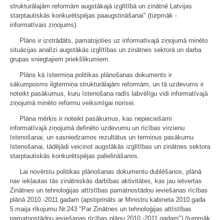
strukturālajām reformām augstākajā izglītībā un zinātnē Latvijas
starptautiskās konkurētspējas paaugstināšanai" (turpmāk -
informatīvais ziņojums).
Plāns ir izstrādāts, pamatojoties uz informatīvajā ziņojumā minēto
situācijas analīzi augstākās izglītības un zinātnes sektorā un darba
grupas sniegtajiem priekšlikumiem.
Plāns kā īstermiņa politikas plānošanas dokuments ir
sākumposms ilgtermiņa strukturālajām reformām, un tā uzdevums ir
noteikt pasākumus, kuru īstenošana radīs labvēlīgu vidi informatīvajā
ziņojumā minēto reformu veiksmīgai norisei.
Plāna mērķis ir noteikt pasākumus, kas nepieciešami
informatīvajā ziņojumā definēto uzdevumu un rīcības virzienu
īstenošanai, un sasniedzamos rezultātus un termiņus pasākumu
īstenošanai, tādējādi veicinot augstākās izglītības un zinātnes sektora
starptautiskās konkurētspējas palielināšanos.
Lai novērstu politikas plānošanas dokumentu dublēšanos, plānā
nav iekļautas tās zinātniskās darbības aktivitātes, kas jau ietvertas
Zinātnes un tehnoloģijas attīstības pamatnostādņu ieviešanas rīcības
plānā 2010.-2011.gadam (apstiprināts ar Ministru kabineta 2010.gada
5.maija rīkojumu Nr.243 "Par Zinātnes un tehnoloģijas attīstības
pamatnostādņu ieviešanas rīcības plānu 2010.-2011.gadam") (turpmāk