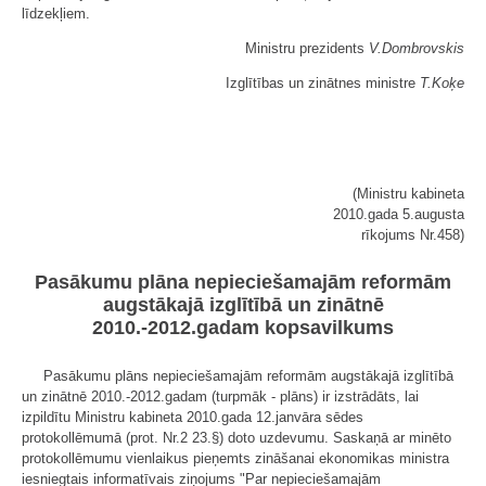
līdzekļiem.
Ministru prezidents
V.Dombrovskis
Izglītības un zinātnes ministre
T.Koķe
(Ministru kabineta
2010.gada 5.augusta
rīkojums Nr.458)
Pasākumu plāna nepieciešamajām reformām
augstākajā izglītībā un zinātnē
2010.-2012.gadam kopsavilkums
Pasākumu plāns nepieciešamajām reformām augstākajā izglītībā
un zinātnē 2010.-2012.gadam (turpmāk - plāns) ir izstrādāts, lai
izpildītu Ministru kabineta 2010.gada 12.janvāra sēdes
protokollēmumā (prot. Nr.2 23.§) doto uzdevumu. Saskaņā ar minēto
protokollēmumu vienlaikus pieņemts zināšanai ekonomikas ministra
iesniegtais informatīvais ziņojums "Par nepieciešamajām