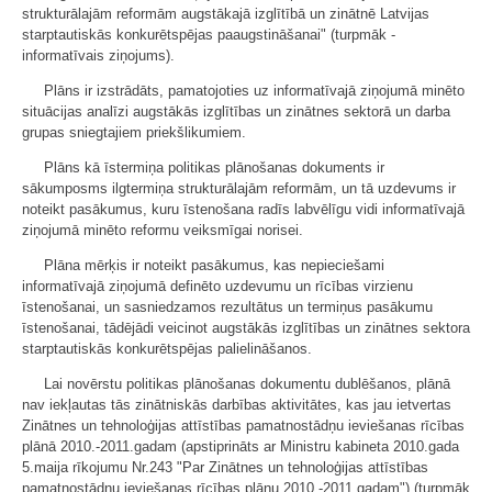
strukturālajām reformām augstākajā izglītībā un zinātnē Latvijas
starptautiskās konkurētspējas paaugstināšanai" (turpmāk -
informatīvais ziņojums).
Plāns ir izstrādāts, pamatojoties uz informatīvajā ziņojumā minēto
situācijas analīzi augstākās izglītības un zinātnes sektorā un darba
grupas sniegtajiem priekšlikumiem.
Plāns kā īstermiņa politikas plānošanas dokuments ir
sākumposms ilgtermiņa strukturālajām reformām, un tā uzdevums ir
noteikt pasākumus, kuru īstenošana radīs labvēlīgu vidi informatīvajā
ziņojumā minēto reformu veiksmīgai norisei.
Plāna mērķis ir noteikt pasākumus, kas nepieciešami
informatīvajā ziņojumā definēto uzdevumu un rīcības virzienu
īstenošanai, un sasniedzamos rezultātus un termiņus pasākumu
īstenošanai, tādējādi veicinot augstākās izglītības un zinātnes sektora
starptautiskās konkurētspējas palielināšanos.
Lai novērstu politikas plānošanas dokumentu dublēšanos, plānā
nav iekļautas tās zinātniskās darbības aktivitātes, kas jau ietvertas
Zinātnes un tehnoloģijas attīstības pamatnostādņu ieviešanas rīcības
plānā 2010.-2011.gadam (apstiprināts ar Ministru kabineta 2010.gada
5.maija rīkojumu Nr.243 "Par Zinātnes un tehnoloģijas attīstības
pamatnostādņu ieviešanas rīcības plānu 2010.-2011.gadam") (turpmāk