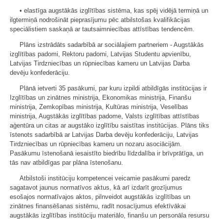
• elastīga augstākās izglītības sistēma, kas spēj vidējā termiņā un
ilgtermiņā nodrošināt pieprasījumu pēc atbilstošas kvalifikācijas
speciālistiem saskaņā ar tautsaimniecības attīstības tendencēm.
Plāns izstrādāts sadarbībā ar sociālajiem partneriem - Augstākās
izglītības padomi, Rektoru padomi, Latvijas Studentu apvienību,
Latvijas Tirdzniecības un rūpniecības kameru un Latvijas Darba
devēju konfederāciju.
Plānā ietverti 35 pasākumi, par kuru izpildi atbildīgās institūcijas ir
Izglītības un zinātnes ministrija, Ekonomikas ministrija, Finanšu
ministrija, Zemkopības ministrija, Kultūras ministrija, Veselības
ministrija, Augstākās izglītības padome, Valsts izglītības attīstības
aģentūra un citas ar augstāko izglītību saistītas institūcijas. Plāns tiks
īstenots sadarbībā ar Latvijas Darba devēju konfederāciju, Latvijas
Tirdzniecības un rūpniecības kameru un nozaru asociācijām.
Pasākumu īstenošanā iesaistīto biedrību līdzdalība ir brīvprātīga, un
tās nav atbildīgas par plāna īstenošanu.
Atbilstoši institūciju kompetencei veicamie pasākumi paredz
sagatavot jaunus normatīvos aktus, kā arī izdarīt grozījumus
esošajos normatīvajos aktos, pilnveidot augstākās izglītības un
zinātnes finansēšanas sistēmu, radīt nosacījumus efektīvākai
augstākās izglītības institūciju materiālo, finanšu un personāla resursu