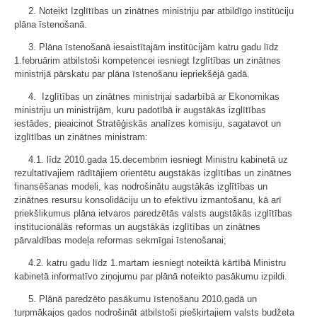
2. Noteikt Izglītības un zinātnes ministriju par atbildīgo institūciju
plāna īstenošanā.
3. Plāna īstenošanā iesaistītajām institūcijām katru gadu līdz
1.februārim atbilstoši kompetencei iesniegt Izglītības un zinātnes
ministrijā pārskatu par plāna īstenošanu iepriekšējā gadā.
4. Izglītības un zinātnes ministrijai sadarbībā ar Ekonomikas
ministriju un ministrijām, kuru padotībā ir augstākās izglītības
iestādes, pieaicinot Stratēģiskās analīzes komisiju, sagatavot un
izglītības un zinātnes ministram:
4.1. līdz 2010.gada 15.decembrim iesniegt Ministru kabinetā uz
rezultatīvajiem rādītājiem orientētu augstākās izglītības un zinātnes
finansēšanas modeli, kas nodrošinātu augstākās izglītības un
zinātnes resursu konsolidāciju un to efektīvu izmantošanu, kā arī
priekšlikumus plāna ietvaros paredzētās valsts augstākās izglītības
institucionālās reformas un augstākās izglītības un zinātnes
pārvaldības modeļa reformas sekmīgai īstenošanai;
4.2. katru gadu līdz 1.martam iesniegt noteiktā kārtībā Ministru
kabinetā informatīvo ziņojumu par plānā noteikto pasākumu izpildi.
5. Plānā paredzēto pasākumu īstenošanu 2010.gadā un
turpmākajos gados nodrošināt atbilstoši piešķirtajiem valsts budžeta