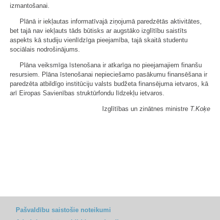
izmantošanai.
Plānā ir iekļautas informatīvajā ziņojumā paredzētās aktivitātes,
bet tajā nav iekļauts tāds būtisks ar augstāko izglītību saistīts
aspekts kā studiju vienlīdzīga pieejamība, tajā skaitā studentu
sociālais nodrošinājums.
Plāna veiksmīga īstenošana ir atkarīga no pieejamajiem finanšu
resursiem. Plāna īstenošanai nepieciešamo pasākumu finansēšana ir
paredzēta atbildīgo institūciju valsts budžeta finansējuma ietvaros, kā
arī Eiropas Savienības struktūrfondu līdzekļu ietvaros.
Izglītības un zinātnes ministre
T.Koķe
Pašvaldību saistošie noteikumi