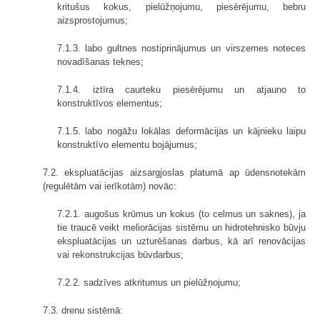
kritušus kokus, pielūžņojumu, piesērējumu, bebru
aizsprostojumus;
7.1.3. labo gultnes nostiprinājumus un virszemes noteces
novadīšanas teknes;
7.1.4. iztīra caurteku piesērējumu un atjauno to
konstruktīvos elementus;
7.1.5. labo nogāžu lokālas deformācijas un kājnieku laipu
konstruktīvo elementu bojājumus;
7.2. ekspluatācijas aizsargjoslas platumā ap ūdensnotekām
(regulētām vai ierīkotām) novāc:
7.2.1. augošus krūmus un kokus (to celmus un saknes), ja
tie traucē veikt meliorācijas sistēmu un hidrotehnisko būvju
ekspluatācijas un uzturēšanas darbus, kā arī renovācijas
vai rekonstrukcijas būvdarbus;
7.2.2. sadzīves atkritumus un pielūžņojumu;
7.3. drenu sistēmā: