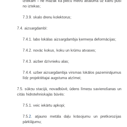
iztekām – ne mazāk kā piecu metru attālumā uz katru pusi
no iztekas;
7.3.9. skalo drenu kolektorus;
7.4. aizsargdambī:
7.4.1. labo lokālas aizsargdambja ķermeņa deformācijas;
7.4.2. novāc kokus, koku un krūmu atvases;
7.4.3. aizber dzīvnieku alas;
7.4.4. uzber aizsargdambja virsmas lokālos pazeminājumus
līdz projektētajai augstuma atzīmei;
7.5. sūkņu stacijā, novadbūvē, ūdens līmeņu savienošanas un
citās hidrotehniskajās būvēs:
7.5.1. veic iekārtu apkopi;
7.5.
2.
atjauno metāla daļu krāsojumu un pretkorozijas
pārklājumu;