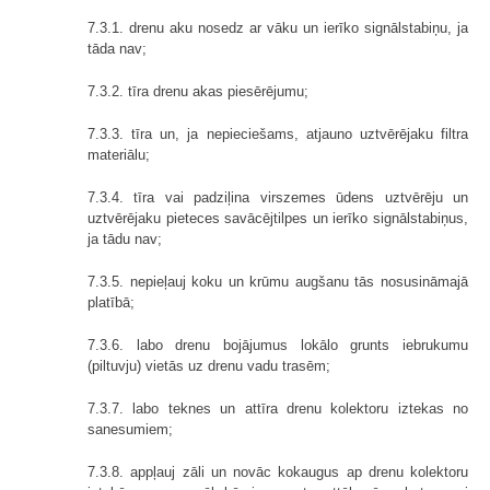
7.3.1. drenu aku nosedz ar vāku un ierīko signālstabiņu, ja
tāda nav;
7.3.2. tīra drenu akas piesērējumu;
7.3.3. tīra un, ja nepieciešams, atjauno uztvērējaku filtra
materiālu;
7.3.4. tīra vai padziļina virszemes ūdens uztvērēju un
uztvērējaku pieteces savācējtilpes un ierīko signālstabiņus,
ja tādu nav;
7.3.5. nepieļauj koku un krūmu augšanu tās nosusināmajā
platībā;
7.3.6. labo drenu bojājumus lokālo grunts iebrukumu
(piltuvju) vietās uz drenu vadu trasēm;
7.3.7. labo teknes un attīra drenu kolektoru iztekas no
sanesumiem;
7.3.8. appļauj zāli un novāc kokaugus ap drenu kolektoru