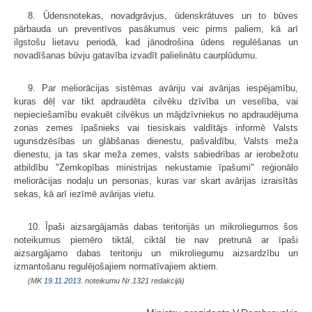
8. Ūdensnotekas, novadgrāvjus, ūdenskrātuves un to būves
pārbauda un preventīvos pasākumus veic pirms paliem, kā arī
ilgstošu lietavu periodā, kad jānodrošina ūdens regulēšanas un
novadīšanas būvju gatavība izvadīt palielinātu caurplūdumu.
9. Par meliorācijas sistēmas avāriju vai avārijas iespējamību,
kuras dēļ var tikt apdraudēta cilvēku dzīvība un veselība, vai
nepieciešamību evakuēt cilvēkus un mājdzīvniekus no apdraudējuma
zonas zemes īpašnieks vai tiesiskais valdītājs informē Valsts
ugunsdzēsības un glābšanas dienestu, pašvaldību, Valsts meža
dienestu, ja tas skar meža zemes, valsts sabiedrības ar ierobežotu
atbildību "Zemkopības ministrijas nekustamie īpašumi" reģionālo
meliorācijas nodaļu un personas, kuras var skart avārijas izraisītās
sekas, kā arī iezīmē avārijas vietu.
10. Īpaši aizsargājamās dabas teritorijās un mikroliegumos šos
noteikumus piemēro tiktāl, ciktāl tie nav pretrunā ar īpaši
aizsargājamo dabas teritoriju un mikroliegumu aizsardzību un
izmantošanu regulējošajiem normatīvajiem aktiem.
(MK
19.11.2013.
noteikumu Nr.1321 redakcijā)