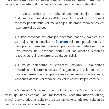
beigām un novērtē meliorācijas sistēmas būvju un ierīču darbību:
4.1. viena īpašuma un pašvaldības meliorācijas sistēmu
īpašnieki vai tiesiskie valdītāji veic šo noteikumu
7.punktā
minētos pasākumus vai meliorācijas sistēmas renovācijas vai
rekonstrukcijas darbus;
4.2. koplietošanas meliorācijas sistēmas īpašnieki vai tiesiskie
valdītāji veic šo noteikumu
7.punktā
minētos pasākumus vai
vienojas ar pārējiem meliorācijas sistēmas lietotājiem par
uzraudzības un kopšanas darbu vai meliorācijas sistēmas
renovācijas vai rekonstrukcijas darbu izpildi;
4.3. valsts sabiedrība ar ierobežotu atbildību "Zemkopības
ministrijas nekustamie īpašumi" organizē vai veic valsts un
valsts nozīmes meliorācijas sistēmas preventīvos pasākumus,
kopšanas darbus vai renovācijas vai rekonstrukcijas darbus.
5. Pēc meliorētās zemes un meliorācijas sistēmas pārbaudes
dabā (ja nepieciešams, arī meliorācijas kadastra (nosprauduma)
plānā) atzīmē atklātās bojājumu vietas un novērtē atklātos bojājumus
pēc to novēršanas steidzamības.