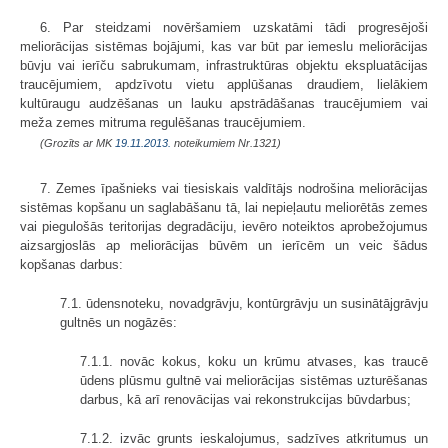
6. Par steidzami novēršamiem uzskatāmi tādi progresējoši
meliorācijas sistēmas bojājumi, kas var būt par iemeslu meliorācijas
būvju vai ierīču sabrukumam, infrastruktūras objektu ekspluatācijas
traucējumiem, apdzīvotu vietu applūšanas draudiem, lielākiem
kultūraugu audzēšanas un lauku apstrādāšanas traucējumiem vai
meža zemes mitruma regulēšanas traucējumiem.
(Grozīts ar MK
19.11.2013.
noteikumiem Nr.1321)
7. Zemes īpašnieks vai tiesiskais valdītājs nodrošina meliorācijas
sistēmas kopšanu un saglabāšanu tā, lai nepieļautu meliorētās zemes
vai piegulošās teritorijas degradāciju, ievēro noteiktos aprobežojumus
aizsargjoslās ap meliorācijas būvēm un ierīcēm un veic šādus
kopšanas darbus:
7.1. ūdensnoteku, novadgrāvju, kontūrgrāvju un susinātājgrāvju
gultnēs un nogāzēs:
7.1.1. novāc kokus, koku un krūmu atvases, kas traucē
ūdens plūsmu gultnē vai meliorācijas sistēmas uzturēšanas
darbus, kā arī renovācijas vai rekonstrukcijas būvdarbus;
7.1.2. izvāc grunts ieskalojumus, sadzīves atkritumus un