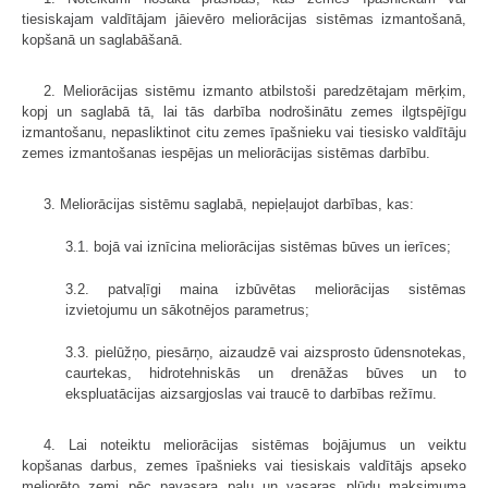
tiesiskajam valdītājam jāievēro meliorācijas sistēmas izmantošanā,
kopšanā un saglabāšanā.
2. Meliorācijas sistēmu izmanto atbilstoši paredzētajam mērķim,
kopj un saglabā tā, lai tās darbība nodrošinātu zemes ilgtspējīgu
izmantošanu, nepasliktinot citu zemes īpašnieku vai tiesisko valdītāju
zemes izmantošanas iespējas un meliorācijas sistēmas darbību.
3. Meliorācijas sistēmu saglabā, nepieļaujot darbības, kas:
3.1. bojā vai iznīcina meliorācijas sistēmas būves un ierīces;
3.2. patvaļīgi maina izbūvētas meliorācijas sistēmas
izvietojumu un sākotnējos parametrus;
3.3. pielūžņo, piesārņo, aizaudzē vai aizsprosto ūdensnotekas,
caurtekas, hidrotehniskās un drenāžas būves un to
ekspluatācijas aizsargjoslas vai traucē to darbības režīmu.
4. Lai noteiktu meliorācijas sistēmas bojājumus un veiktu
kopšanas darbus, zemes īpašnieks vai tiesiskais valdītājs apseko
meliorēto zemi pēc pavasara palu un vasaras plūdu maksimuma