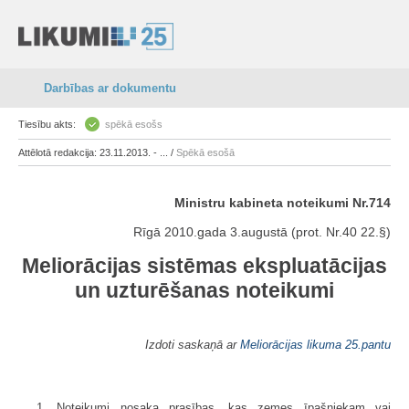
Darbības ar dokumentu
Tiesību akts:
spēkā esošs
Attēlotā redakcija: 23.11.2013. - ... /
Spēkā esošā
Ministru kabineta noteikumi Nr.714
Rīgā 2010.gada 3.augustā (prot. Nr.40 22.§)
Meliorācijas sistēmas ekspluatācijas
un uzturēšanas noteikumi
Izdoti saskaņā ar
Meliorācijas likuma
25.pantu
1. Noteikumi nosaka prasības, kas zemes īpašniekam vai