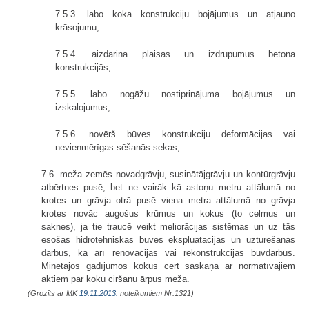
7.5.3. labo koka konstrukciju bojājumus un atjauno
krāsojumu;
7.5.4. aizdarina plaisas un izdrupumus betona
konstrukcijās;
7.5.5. labo nogāžu nostiprinājuma bojājumus un
izskalojumus;
7.5.6. novērš būves konstrukciju deformācijas vai
nevienmērīgas sēšanās sekas;
7.6. meža zemēs novadgrāvju, susinātājgrāvju un kontūrgrāvju
atbērtnes pusē, bet ne vairāk kā astoņu metru attālumā no
krotes un grāvja otrā pusē viena metra attālumā no grāvja
krotes novāc augošus krūmus un kokus (to celmus un
saknes), ja tie traucē veikt meliorācijas sistēmas un uz tās
esošās hidrotehniskās būves ekspluatācijas un uzturēšanas
darbus, kā arī renovācijas vai rekonstrukcijas būvdarbus.
Minētajos gadījumos kokus cērt saskaņā ar normatīvajiem
aktiem par koku ciršanu ārpus meža.
(Grozīts ar MK
19.11.2013.
noteikumiem Nr.1321)