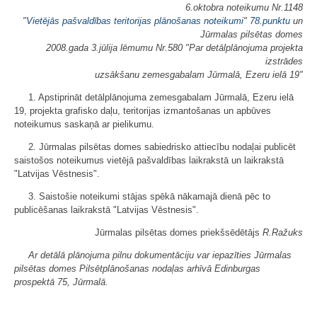
6.oktobra noteikumu Nr.1148
"
Vietējās pašvaldības teritorijas plānošanas noteikumi
"
78.punktu
un
Jūrmalas pilsētas domes
2008.gada 3.jūlija lēmumu Nr.580 "Par detālplānojuma projekta
izstrādes
uzsākšanu zemesgabalam Jūrmalā, Ezeru ielā 19"
1. Apstiprināt detālplānojuma zemesgabalam Jūrmalā, Ezeru ielā
19, projekta grafisko daļu, teritorijas izmantošanas un apbūves
noteikumus saskaņā ar pielikumu.
2. Jūrmalas pilsētas domes sabiedrisko attiecību nodaļai publicēt
saistošos noteikumus vietējā pašvaldības laikrakstā un laikrakstā
"Latvijas Vēstnesis".
3. Saistošie noteikumi stājas spēkā nākamajā dienā pēc to
publicēšanas laikrakstā "Latvijas Vēstnesis".
Jūrmalas pilsētas domes priekšsēdētājs
R.Ražuks
Ar detālā plānojuma pilnu dokumentāciju var iepazīties Jūrmalas
pilsētas domes Pilsētplānošanas nodaļas arhīvā Edinburgas
prospektā 75, Jūrmalā.