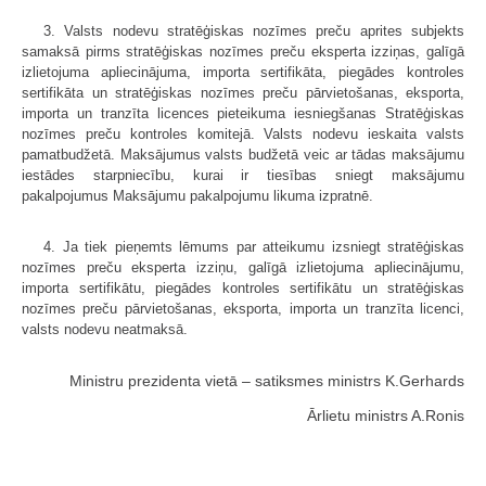
3. Valsts nodevu stratēģiskas nozīmes preču aprites subjekts
samaksā pirms stratēģiskas nozīmes preču eksperta izziņas, galīgā
izlietojuma apliecinājuma, importa sertifikāta, piegādes kontroles
sertifikāta un stratēģiskas nozīmes preču pārvietošanas, eksporta,
importa un tranzīta licences pieteikuma iesniegšanas Stratēģiskas
nozīmes preču kontroles komitejā. Valsts nodevu ieskaita valsts
pamatbudžetā. Maksājumus valsts budžetā veic ar tādas maksājumu
iestādes starpniecību, kurai ir tiesības sniegt maksājumu
pakalpojumus Maksājumu pakalpojumu likuma izpratnē.
4. Ja tiek pieņemts lēmums par atteikumu izsniegt stratēģiskas
nozīmes preču eksperta izziņu, galīgā izlietojuma apliecinājumu,
importa sertifikātu, piegādes kontroles sertifikātu un stratēģiskas
nozīmes preču pārvietošanas, eksporta, importa un tranzīta licenci,
valsts nodevu neatmaksā.
Ministru prezidenta vietā – satiksmes ministrs K.Gerhards
Ārlietu ministrs A.Ronis