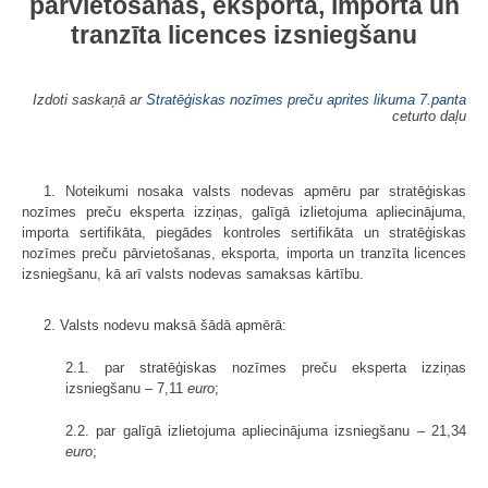
pārvietošanas, eksporta, importa un
tranzīta licences izsniegšanu
Izdoti saskaņā ar
Stratēģiskas nozīmes preču aprites likuma
7.panta
ceturto daļu
1. Noteikumi nosaka valsts nodevas apmēru par stratēģiskas
nozīmes preču eksperta izziņas, galīgā izlietojuma apliecinājuma,
importa sertifikāta, piegādes kontroles sertifikāta un stratēģiskas
nozīmes preču pārvietošanas, eksporta, importa un tranzīta licences
izsniegšanu, kā arī valsts nodevas samaksas kārtību.
2. Valsts nodevu maksā šādā apmērā:
2.1. par stratēģiskas nozīmes preču eksperta izziņas
izsniegšanu – 7,11
euro
;
2.2. par galīgā izlietojuma apliecinājuma izsniegšanu – 21,34
euro
;