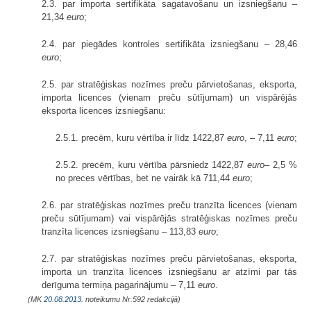
2.3. par importa sertifikāta sagatavošanu un izsniegšanu –
21,34
euro
;
2.4. par piegādes kontroles sertifikāta izsniegšanu – 28,46
euro
;
2.5. par stratēģiskas nozīmes preču pārvietošanas, eksporta,
importa licences (vienam preču sūtījumam) un vispārējās
eksporta licences izsniegšanu:
2.5.1. precēm, kuru vērtība ir līdz 1422,87
euro
, – 7,11
euro
;
2.5.2. precēm, kuru vērtība pārsniedz 1422,87
euro
– 2,5 %
no preces vērtības, bet ne vairāk kā 711,44
euro
;
2.6. par stratēģiskas nozīmes preču tranzīta licences (vienam
preču sūtījumam) vai vispārējās stratēģiskas nozīmes preču
tranzīta licences izsniegšanu – 113,83
euro
;
2.7. par stratēģiskas nozīmes preču pārvietošanas, eksporta,
importa un tranzīta licences izsniegšanu ar atzīmi par tās
derīguma termiņa pagarinājumu – 7,11
euro
.
(MK
20.08.2013.
noteikumu Nr.592 redakcijā)