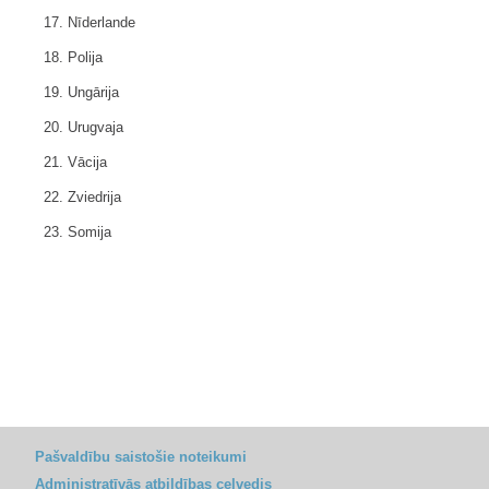
17. Nīderlande
18. Polija
19. Ungārija
20. Urugvaja
21. Vācija
22. Zviedrija
23. Somija
Pašvaldību saistošie noteikumi
Administratīvās atbildības ceļvedis