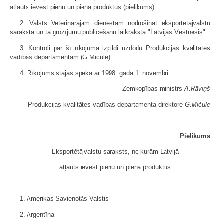
atļauts ievest pienu un piena produktus (pielikums).
2. Valsts Veterinārajam dienestam nodrošināt eksportētājvalstu
saraksta un tā grozījumu publicēšanu laikrakstā "Latvijas Vēstnesis".
3. Kontroli pār šī rīkojuma izpildi uzdodu Produkcijas kvalitātes
vadības departamentam (G.Mičule).
4. Rīkojums stājas spēkā ar 1998. gada 1. novembri.
Zemkopības ministrs
A.Rāviņš
Produkcijas kvalitātes vadības departamenta direktore
G.Mičule
Pielikums
Eksportētājvalstu saraksts, no kurām Latvijā
atļauts ievest pienu un piena produktus
1. Amerikas Savienotās Valstis
2. Argentīna