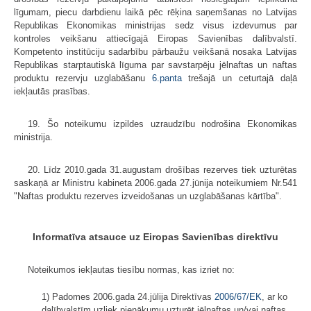
līgumam, piecu darbdienu laikā pēc rēķina saņemšanas no Latvijas
Republikas Ekonomikas ministrijas sedz visus izdevumus par
kontroles veikšanu attiecīgajā Eiropas Savienības dalībvalstī.
Kompetento institūciju sadarbību pārbaužu veikšanā nosaka Latvijas
Republikas starptautiskā līguma par savstarpēju jēlnaftas un naftas
produktu rezervju uzglabāšanu
6.panta
trešajā un ceturtajā daļā
iekļautās prasības.
19. Šo noteikumu izpildes uzraudzību nodrošina Ekonomikas
ministrija.
20. Līdz 2010.gada 31.augustam drošības rezerves tiek uzturētas
saskaņā ar Ministru kabineta 2006.gada 27.jūnija noteikumiem Nr.541
"Naftas produktu rezerves izveidošanas un uzglabāšanas kārtība".
Informatīva atsauce uz Eiropas Savienības direktīvu
Noteikumos iekļautas tiesību normas, kas izriet no:
1) Padomes 2006.gada 24.jūlija Direktīvas
2006/67/EK
, ar ko
dalībvalstīm uzliek pienākumu uzturēt jēlnaftas un/vai naftas