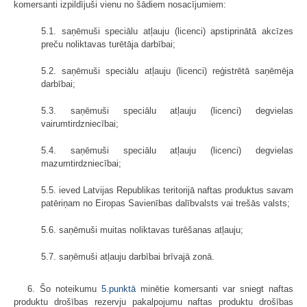
komersanti izpildījuši vienu no šādiem nosacījumiem:
5.1. saņēmuši speciālu atļauju (licenci) apstiprinātā akcīzes
preču noliktavas turētāja darbībai;
5.2. saņēmuši speciālu atļauju (licenci) reģistrētā saņēmēja
darbībai;
5.3. saņēmuši speciālu atļauju (licenci) degvielas
vairumtirdzniecībai;
5.4. saņēmuši speciālu atļauju (licenci) degvielas
mazumtirdzniecībai;
5.5. ieved Latvijas Republikas teritorijā naftas produktus savam
patēriņam no Eiropas Savienības dalībvalsts vai trešās valsts;
5.6. saņēmuši muitas noliktavas turēšanas atļauju;
5.7. saņēmuši atļauju darbībai brīvajā zonā.
6. Šo noteikumu
5.punktā
minētie komersanti var sniegt naftas
produktu drošības rezervju pakalpojumu naftas produktu drošības