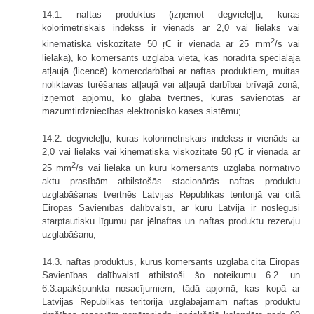
14.1. naftas produktus (izņemot degvieleļļu, kuras
kolorimetriskais indekss ir vienāds ar 2,0 vai lielāks vai
2
kinemātiskā viskozitāte 50 ŗC ir vienāda ar 25 mm
/s vai
lielāka), ko komersants uzglabā vietā, kas norādīta speciālajā
atļaujā (licencē) komercdarbībai ar naftas produktiem, muitas
noliktavas turēšanas atļaujā vai atļaujā darbībai brīvajā zonā,
izņemot apjomu, ko glabā tvertnēs, kuras savienotas ar
mazumtirdzniecības elektronisko kases sistēmu;
14.2. degvieleļļu, kuras kolorimetriskais indekss ir vienāds ar
2,0 vai lielāks vai kinemātiskā viskozitāte 50 ŗC ir vienāda ar
2
25 mm
/s vai lielāka un kuru komersants uzglabā normatīvo
aktu prasībām atbilstošās stacionārās naftas produktu
uzglabāšanas tvertnēs Latvijas Republikas teritorijā vai citā
Eiropas Savienības dalībvalstī, ar kuru Latvija ir noslēgusi
starptautisku līgumu par jēlnaftas un naftas produktu rezervju
uzglabāšanu;
14.3. naftas produktus, kurus komersants uzglabā citā Eiropas
Savienības dalībvalstī atbilstoši šo noteikumu 6.2. un
6.3.apakšpunkta nosacījumiem, tādā apjomā, kas kopā ar
Latvijas Republikas teritorijā uzglabājamām naftas produktu