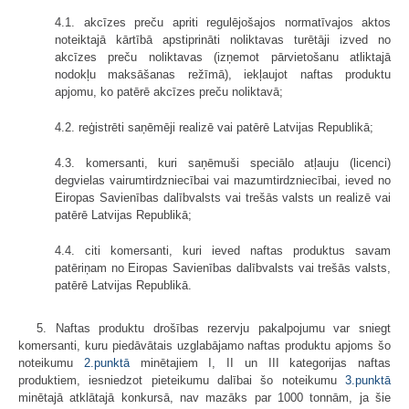
4.1. akcīzes preču apriti regulējošajos normatīvajos aktos
noteiktajā kārtībā apstiprināti noliktavas turētāji izved no
akcīzes preču noliktavas (izņemot pārvietošanu atliktajā
nodokļu maksāšanas režīmā), iekļaujot naftas produktu
apjomu, ko patērē akcīzes preču noliktavā;
4.2. reģistrēti saņēmēji realizē vai patērē Latvijas Republikā;
4.3. komersanti, kuri saņēmuši speciālo atļauju (licenci)
degvielas vairumtirdzniecībai vai mazumtirdzniecībai, ieved no
Eiropas Savienības dalībvalsts vai trešās valsts un realizē vai
patērē Latvijas Republikā;
4.4. citi komersanti, kuri ieved naftas produktus savam
patēriņam no Eiropas Savienības dalībvalsts vai trešās valsts,
patērē Latvijas Republikā.
5. Naftas produktu drošības rezervju pakalpojumu var sniegt
komersanti, kuru piedāvātais uzglabājamo naftas produktu apjoms šo
noteikumu
2.punktā
minētajiem I, II un III kategorijas naftas
produktiem, iesniedzot pieteikumu dalībai šo noteikumu
3.punktā
minētajā atklātajā konkursā, nav mazāks par 1000 tonnām, ja šie