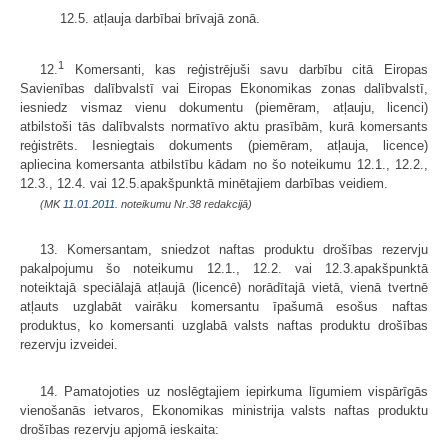
12.5. atļauja darbībai brīvajā zonā.
1
12.
Komersanti, kas reģistrējuši savu darbību citā Eiropas
Savienības dalībvalstī vai Eiropas Ekonomikas zonas dalībvalstī,
iesniedz vismaz vienu dokumentu (piemēram, atļauju, licenci)
atbilstoši tās dalībvalsts normatīvo aktu prasībām, kurā komersants
reģistrēts. Iesniegtais dokuments (piemēram, atļauja, licence)
apliecina komersanta atbilstību kādam no šo noteikumu 12.1., 12.2.,
12.3., 12.4. vai 12.5.apakšpunktā minētajiem darbības veidiem.
(MK
11.01.2011.
noteikumu Nr.38 redakcijā)
13. Komersantam, sniedzot naftas produktu drošības rezervju
pakalpojumu šo noteikumu 12.1., 12.2. vai 12.3.apakšpunktā
noteiktajā speciālajā atļaujā (licencē) norādītajā vietā, vienā tvertnē
atļauts uzglabāt vairāku komersantu īpašumā esošus naftas
produktus, ko komersanti uzglabā valsts naftas produktu drošības
rezervju izveidei.
14. Pamatojoties uz noslēgtajiem iepirkuma līgumiem vispārīgās
vienošanās ietvaros, Ekonomikas ministrija valsts naftas produktu
drošības rezervju apjomā ieskaita: