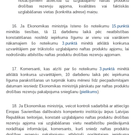
nosacījumiem attiecībā uz uzglabājamo naftas produktu
drošības rezervju apjoma, kvalitātes vai faktiskās
uzglabāšanas vietas (konkrēta adrese) maiņu.
16. Ja Ekonomikas ministrija īsteno šo noteikumu
15.punktā
minētās tiesības, tā 11 darbdienu laikā pēc neatbilstības
konstatēšanas noslēdz iepirkuma līgumu ar vienu vai vairākiem
nākamajiem šo noteikumu
3.punktā
minētā atklātā konkursa
uzvarētājiem par trūkstošo uzglabājamo naftas produktu apjomu, lai
nodrošinātu atbilstību naftas produktu drošības rezervju apjomam.
17. Komersanti, kas atzīti par šo noteikumu
3.punktā
minētā
atklātā konkursa uzvarētājiem, 10 darbdienu laikā pēc iepirkuma
līguma parakstīšanas un turpmāk katru mēnesi līdz piecpadsmitajam
datumam iesniedz Ekonomikas ministrijā pārskatu par naftas produktu
drošības rezervju pakalpojuma sniegšanu (
pielikums
).
18. Ja Ekonomikas ministrija, veicot kontroli sadarbībā ar attiecīgo
Eiropas Savienības dalībvalsts kompetento institūciju ārpus Latvijas
Republikas teritorijas, konstatē uzglabājamo naftas produktu drošības
rezervju apjoma vai uzglabāšanas vietu neatbilstību piedāvājumā
norādītajai informācijai, komersants, kurš sniedz naftas produktu
drošības rezervju pakalpojumu atbilstoši noslēgtajam iepirkuma