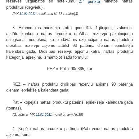
rezervēs uzglabātos šo noteikumu
2.
punktā
minētos naftas
produktus (degvielu).
(MK
11.01.2011.
noteikumu Nr.38 redakcijā)
3. Ekonomikas ministrija katru gadu līdz 1.jūnijam, izsludinot
atklātu konkursu naftas produktu drošības rezervju pakalpojuma
sniegšanai, nodrošina, ka piedāvātais uzglabājamo naftas produktu
drošības rezervju apjoms atbilst 90 patēriņa dienām iepriekšējā
kalendāra gadā. Drošības rezervju apjomu katrai naftas produktu
kategorijai aprēķina, izmantojot šādu formulu:
REZ = Pat x 90/ 365, kur
REZ – naftas produktu drošības rezervju apjoms 90 patēriņa
dienām iepriekšējā kalendāra gadā;
Pat – kopējais naftas produktu patēriņš iepriekšējā kalendāra gadā
(tonnas).
(Grozīts ar MK
11.01.2011.
noteikumiem Nr.38)
4. Kopējo naftas produktu patēriņu (Pat) veido naftas produktu
apjoms, kuru: