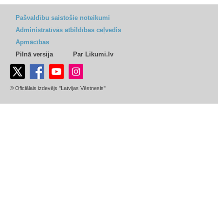
Pašvaldību saistošie noteikumi
Administratīvās atbildības ceļvedis
Apmācības
Pilnā versija
Par Likumi.lv
© Oficiālais izdevējs "Latvijas Vēstnesis"