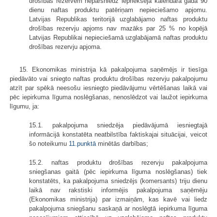
drošības rezervēm nepārsniedz iepriekšējā kalendāra gada 90
dienu naftas produktu patēriņam nepieciešamo apjomu.
Latvijas Republikas teritorijā uzglabājamo naftas produktu
drošības rezervju apjoms nav mazāks par 25 % no kopējā
Latvijas Republikai nepieciešamā uzglabājamā naftas produktu
drošības rezervju apjoma.
15. Ekonomikas ministrija kā pakalpojuma saņēmējs ir tiesīga
piedāvāto vai sniegto naftas produktu drošības rezervju pakalpojumu
atzīt par spēkā neesošu iesniegto piedāvājumu vērtēšanas laikā vai
pēc iepirkuma līguma noslēgšanas, nenoslēdzot vai laužot iepirkuma
līgumu, ja:
15.1. pakalpojuma sniedzēja piedāvājumā iesniegtajā
informācijā konstatēta neatbilstība faktiskajai situācijai, veicot
šo noteikumu
11.punktā
minētās darbības;
15.2. naftas produktu drošības rezervju pakalpojuma
sniegšanas gaitā (pēc iepirkuma līguma noslēgšanas) tiek
konstatēts, ka pakalpojuma sniedzējs (komersants) triju dienu
laikā nav rakstiski informējis pakalpojuma saņēmēju
(Ekonomikas ministrija) par izmaiņām, kas kavē vai liedz
pakalpojuma sniegšanu saskaņā ar noslēgtā iepirkuma līguma