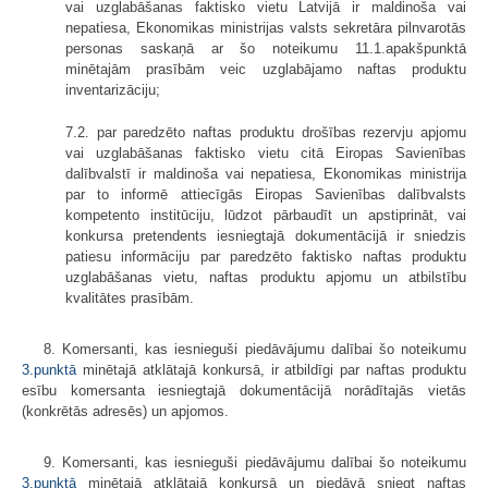
vai uzglabāšanas faktisko vietu Latvijā ir maldinoša vai
nepatiesa, Ekonomikas ministrijas valsts sekretāra pilnvarotās
personas saskaņā ar šo noteikumu 11.1.apakšpunktā
minētajām prasībām veic uzglabājamo naftas produktu
inventarizāciju;
7.2. par paredzēto naftas produktu drošības rezervju apjomu
vai uzglabāšanas faktisko vietu citā Eiropas Savienības
dalībvalstī ir maldinoša vai nepatiesa, Ekonomikas ministrija
par to informē attiecīgās Eiropas Savienības dalībvalsts
kompetento institūciju, lūdzot pārbaudīt un apstiprināt, vai
konkursa pretendents iesniegtajā dokumentācijā ir sniedzis
patiesu informāciju par paredzēto faktisko naftas produktu
uzglabāšanas vietu, naftas produktu apjomu un atbilstību
kvalitātes prasībām.
8. Komersanti, kas iesnieguši piedāvājumu dalībai šo noteikumu
3.punktā
minētajā atklātajā konkursā, ir atbildīgi par naftas produktu
esību komersanta iesniegtajā dokumentācijā norādītajās vietās
(konkrētās adresēs) un apjomos.
9. Komersanti, kas iesnieguši piedāvājumu dalībai šo noteikumu
3.punktā
minētajā atklātajā konkursā un piedāvā sniegt naftas