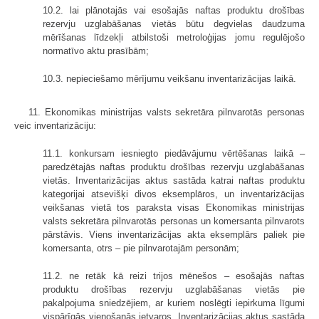
10.2. lai plānotajās vai esošajās naftas produktu drošības
rezervju uzglabāšanas vietās būtu degvielas daudzuma
mērīšanas līdzekļi atbilstoši metroloģijas jomu regulējošo
normatīvo aktu prasībām;
10.3. nepieciešamo mērījumu veikšanu inventarizācijas laikā.
11. Ekonomikas ministrijas valsts sekretāra pilnvarotās personas
veic inventarizāciju:
11.1. konkursam iesniegto piedāvājumu vērtēšanas laikā –
paredzētajās naftas produktu drošības rezervju uzglabāšanas
vietās. Inventarizācijas aktus sastāda katrai naftas produktu
kategorijai atsevišķi divos eksemplāros, un inventarizācijas
veikšanas vietā tos paraksta visas Ekonomikas ministrijas
valsts sekretāra pilnvarotās personas un komersanta pilnvarots
pārstāvis. Viens inventarizācijas akta eksemplārs paliek pie
komersanta, otrs – pie pilnvarotajām personām;
11.2. ne retāk kā reizi trijos mēnešos – esošajās naftas
produktu drošības rezervju uzglabāšanas vietās pie
pakalpojuma sniedzējiem, ar kuriem noslēgti iepirkuma līgumi
vispārīgās vienošanās ietvaros. Inventarizācijas aktus sastāda