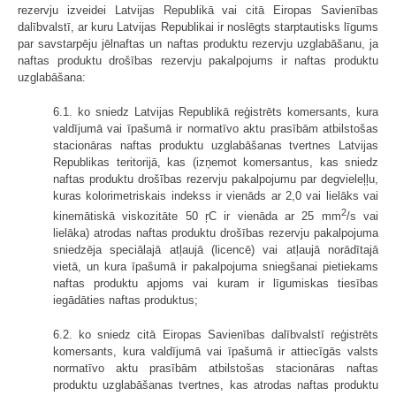
rezervju izveidei Latvijas Republikā vai citā Eiropas Savienības
dalībvalstī, ar kuru Latvijas Republikai ir noslēgts starptautisks līgums
par savstarpēju jēlnaftas un naftas produktu rezervju uzglabāšanu, ja
naftas produktu drošības rezervju pakalpojums ir naftas produktu
uzglabāšana:
6.1. ko sniedz Latvijas Republikā reģistrēts komersants, kura
valdījumā vai īpašumā ir normatīvo aktu prasībām atbilstošas
stacionāras naftas produktu uzglabāšanas tvertnes Latvijas
Republikas teritorijā, kas (izņemot komersantus, kas sniedz
naftas produktu drošības rezervju pakalpojumu par degvieleļļu,
kuras kolorimetriskais indekss ir vienāds ar 2,0 vai lielāks vai
2
kinemātiskā viskozitāte 50 ŗC ir vienāda ar 25 mm
/s vai
lielāka) atrodas naftas produktu drošības rezervju pakalpojuma
sniedzēja speciālajā atļaujā (licencē) vai atļaujā norādītajā
vietā, un kura īpašumā ir pakalpojuma sniegšanai pietiekams
naftas produktu apjoms vai kuram ir līgumiskas tiesības
iegādāties naftas produktus;
6.2. ko sniedz citā Eiropas Savienības dalībvalstī reģistrēts
komersants, kura valdījumā vai īpašumā ir attiecīgās valsts
normatīvo aktu prasībām atbilstošas stacionāras naftas
produktu uzglabāšanas tvertnes, kas atrodas naftas produktu