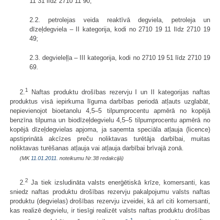
11 31 līdz 2710 11 90;
2.2. petrolejas veida reaktīvā degviela, petroleja un
dīzeļdegviela – II kategorija, kodi no 2710 19 11 līdz 2710 19
49;
2.3. degvieleļļa – III kategorija, kodi no 2710 19 51 līdz 2710 19
69.
1
2.
Naftas produktu drošības rezervju I un II kategorijas naftas
produktus visā iepirkuma līguma darbības periodā atļauts uzglabāt,
nepievienojot bioetanolu 4,5–5 tilpumprocentu apmērā no kopējā
benzīna tilpuma un biodīzeļdegvielu 4,5–5 tilpumprocentu apmērā no
kopējā dīzeļdegvielas apjoma, ja saņemta speciāla atļauja (licence)
apstiprinātā akcīzes preču noliktavas turētāja darbībai, muitas
noliktavas turēšanas atļauja vai atļauja darbībai brīvajā zonā.
(MK
11.01.2011.
noteikumu Nr.38 redakcijā)
2
2.
Ja tiek izsludināta valsts enerģētiskā krīze, komersanti, kas
sniedz naftas produktu drošības rezervju pakalpojumu valsts naftas
produktu (degvielas) drošības rezervju izveidei, kā arī citi komersanti,
kas realizē degvielu, ir tiesīgi realizēt valsts naftas produktu drošības
1