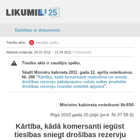
Darbības ar dokumentu
Tiesību akts:
zaudējis spēku
Attēlotā redakcija: 26.01.2011. - 21.04.2011. /
Vēsturiskā
Tiesību akts ir zaudējis spēku.
Skatīt Ministru kabineta 2011. gada 12. aprīļa noteikumus
Nr. 286 "
Kārtība, kādā komersanti nodrošina un sniedz
drošības rezervju pakalpojumu valsts naftas produktu
drošības rezervju izveidei noteiktā apjomā
".
Ministru kabineta noteikumi Nr.650
Rīgā 2010.gada 20.jūlijā (prot. Nr.37 58.§)
Kārtība, kādā komersanti iegūst
tiesības sniegt drošības rezervju