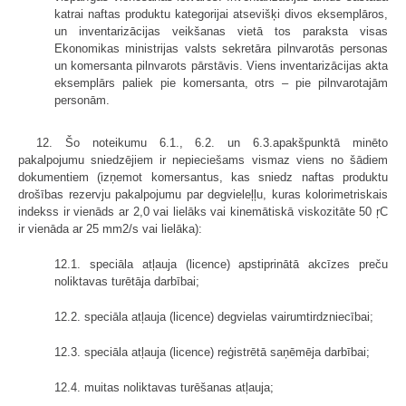
katrai naftas produktu kategorijai atsevišķi divos eksemplāros,
un inventarizācijas veikšanas vietā tos paraksta visas
Ekonomikas ministrijas valsts sekretāra pilnvarotās personas
un komersanta pilnvarots pārstāvis. Viens inventarizācijas akta
eksemplārs paliek pie komersanta, otrs – pie pilnvarotajām
personām.
12. Šo noteikumu 6.1., 6.2. un 6.3.apakšpunktā minēto
pakalpojumu sniedzējiem ir nepieciešams vismaz viens no šādiem
dokumentiem (izņemot komersantus, kas sniedz naftas produktu
drošības rezervju pakalpojumu par degvieleļļu, kuras kolorimetriskais
indekss ir vienāds ar 2,0 vai lielāks vai kinemātiskā viskozitāte 50 ŗC
ir vienāda ar 25 mm2/s vai lielāka):
12.1. speciāla atļauja (licence) apstiprinātā akcīzes preču
noliktavas turētāja darbībai;
12.2. speciāla atļauja (licence) degvielas vairumtirdzniecībai;
12.3. speciāla atļauja (licence) reģistrētā saņēmēja darbībai;
12.4. muitas noliktavas turēšanas atļauja;