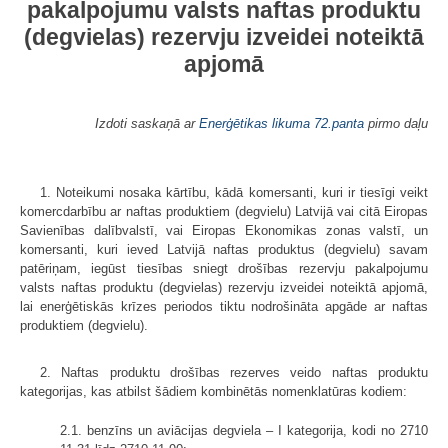
pakalpojumu valsts naftas produktu
(degvielas) rezervju izveidei noteiktā
apjomā
Izdoti saskaņā ar
Enerģētikas likuma
72.panta
pirmo daļu
1. Noteikumi nosaka kārtību, kādā komersanti, kuri ir tiesīgi veikt
komercdarbību ar naftas produktiem (degvielu) Latvijā vai citā Eiropas
Savienības dalībvalstī, vai Eiropas Ekonomikas zonas valstī, un
komersanti, kuri ieved Latvijā naftas produktus (degvielu) savam
patēriņam, iegūst tiesības sniegt drošības rezervju pakalpojumu
valsts naftas produktu (degvielas) rezervju izveidei noteiktā apjomā,
lai enerģētiskās krīzes periodos tiktu nodrošināta apgāde ar naftas
produktiem (degvielu).
2. Naftas produktu drošības rezerves veido naftas produktu
kategorijas, kas atbilst šādiem kombinētās nomenklatūras kodiem:
2.1. benzīns un aviācijas degviela – I kategorija, kodi no 2710