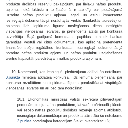
produktu drošības rezervju pakalpojumu par lielāku naftas produktu
apjomu, nekā faktiski ir to īpašumā, ir atbildīgi par piedāvājumā
uzrādītā naftas produktu apjoma iegādi un esību komersanta
iesniegtajā dokumentācijā norādītajās vietās (konkrētās adresēs) un
apjomos līdz iepirkuma līguma noslēgšanas dienai noslēgtās
vispārīgās vienošanās ietvaros, ja pretendents atzīts par konkursa
uzvarētāju. Šajā gadījumā komersants papildus iesniedz bankas
garantijas vēstuli vai citus dokumentus, kas apliecina pretendenta
finansiālo spēju iegādāties konkursam iesniegtajā dokumentācijā
norādīto naftas produktu apjomu un naftas produktu uzglabāšanas
tvertņu kapacitāti paredzētajam naftas produktu apjomam.
10. Komersanti, kas iesnieguši piedāvājumu dalībai šo noteikumu
3.punktā
minētajā atklātajā konkursā, līdz lēmuma pieņemšanai par
konkursa rezultātiem un iepirkuma līguma parakstīšanai vispārīgās
vienošanās ietvaros un arī pēc tam nodrošina:
10.1. Ekonomikas ministrijas valsts sekretāra pilnvarotajām
personām pieeju naftas produktiem, lai varētu pārbaudīt plānoto
vai esošo naftas produktu drošības rezervju apjoma atbilstību
iesniegtajai dokumentācijai un produkta atbilstību šo noteikumu
2.punktā
norādītajām kategorijām (veikt inventarizāciju);