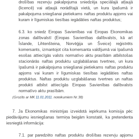
drošības rezervju pakalpojuma sniedzēja speciālajā atļaujā
(licencē) vai atļaujā norādītajā vietā, un kura īpašumā ir
pakalpojuma sniegšanai pietiekams naftas produktu apjoms vai
kuram ir līgumiskas tiesības iegādāties naftas produktus;
6.3. ko sniedz Eiropas Savienības vai Eiropas Ekonomikas
zonas dalībvalstī (Eiropas Savienības dalībvalsts, kā arī
Īslande, Lihtenšteina, Norvēģija un Šveice) reģistrēts
komersants, izmantojot cita komersanta valdījumā vai īpašumā
esošas attiecīgās valsts normatīvo aktu prasībām atbilstošas
stacionārās naftas produktu uzglabāšanas tvertnes, un kura
īpašumā ir pakalpojuma sniegšanai pietiekams naftas produktu
apjoms vai kuram ir līgumiskas tiesības iegādāties naftas
produktus. Naftas produktu uzglabāšanas tvertnes un naftas
produkti atbilst attiecīgās Eiropas Savienības dalībvalsts
normatīvo aktu prasībām.
(Grozīts ar MK
11.01.2011.
noteikumiem Nr.38)
7. Ja Ekonomikas ministrijas izveidotā iepirkuma komisija pēc
piedāvājumu iesniegšanas termiņa beigām konstatē, ka pretendenta
iesniegtā informācija:
7.1. par paredzēto naftas produktu drošības rezervju apjomu