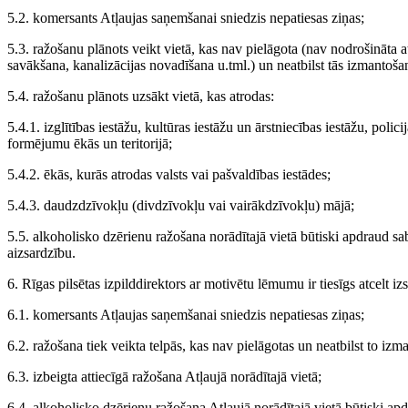
5.2. komersants Atļaujas saņemšanai sniedzis nepatiesas ziņas;
5.3. ražošanu plānots veikt vietā, kas nav pielāgota (nav nodrošināta at
savākšana, kanalizācijas novadīšana u.tml.) un neatbilst tās izmantoš
5.4. ražošanu plānots uzsākt vietā, kas atrodas:
5.4.1. izglītības iestāžu, kultūras iestāžu un ārstniecības iestāžu, polici
formējumu ēkās un teritorijā;
5.4.2. ēkās, kurās atrodas valsts vai pašvaldības iestādes;
5.4.3. daudzdzīvokļu (divdzīvokļu vai vairākdzīvokļu) mājā;
5.5. alkoholisko dzērienu ražošana norādītajā vietā būtiski apdraud sa
aizsardzību.
6. Rīgas pilsētas izpilddirektors ar motivētu lēmumu ir tiesīgs atcelt izs
6.1. komersants Atļaujas saņemšanai sniedzis nepatiesas ziņas;
6.2. ražošana tiek veikta telpās, kas nav pielāgotas un neatbilst to iz
6.3. izbeigta attiecīgā ražošana Atļaujā norādītajā vietā;
6.4. alkoholisko dzērienu ražošana Atļaujā norādītajā vietā būtiski apd