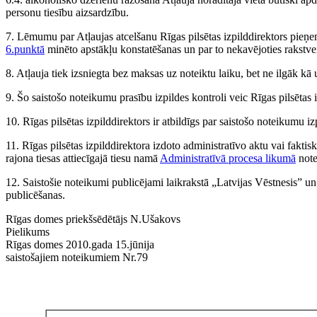
personu tiesību aizsardzību.
7. Lēmumu par Atļaujas atcelšanu Rīgas pilsētas izpilddirektors pieņe
6.punktā
minēto apstākļu konstatēšanas un par to nekavējoties rakstv
8. Atļauja tiek izsniegta bez maksas uz noteiktu laiku, bet ne ilgāk kā
9. Šo saistošo noteikumu prasību izpildes kontroli veic Rīgas pilsētas i
10. Rīgas pilsētas izpilddirektors ir atbildīgs par saistošo noteikumu i
11. Rīgas pilsētas izpilddirektora izdoto administratīvo aktu vai faktis
rajona tiesas attiecīgajā tiesu namā
Administratīvā procesa likumā
note
12. Saistošie noteikumi publicējami laikrakstā „Latvijas Vēstnesis” u
publicēšanas.
Rīgas domes priekšsēdētājs N.Ušakovs
Pielikums
Rīgas domes 2010.gada 15.jūnija
saistošajiem noteikumiem Nr.79