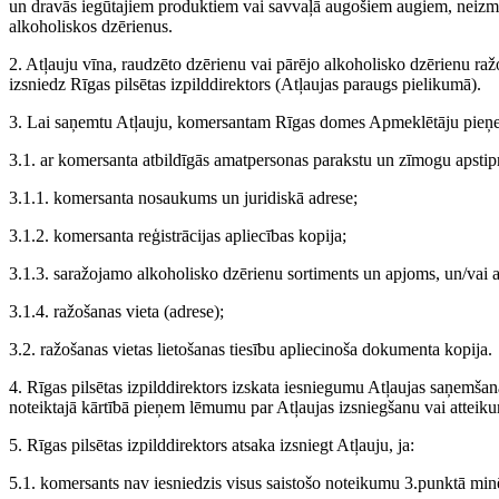
un dravās iegūtajiem produktiem vai savvaļā augošiem augiem, neizman
alkoholiskos dzērienus.
2. Atļauju vīna, raudzēto dzērienu vai pārējo alkoholisko dzērienu ra
izsniedz Rīgas pilsētas izpilddirektors (Atļaujas paraugs pielikumā).
3. Lai saņemtu Atļauju, komersantam Rīgas domes Apmeklētāju pieņem
3.1. ar komersanta atbildīgās amatpersonas parakstu un zīmogu apstipr
3.1.1. komersanta nosaukums un juridiskā adrese;
3.1.2. komersanta reģistrācijas apliecības kopija;
3.1.3. saražojamo alkoholisko dzērienu sortiments un apjoms, un/vai
3.1.4. ražošanas vieta (adrese);
3.2. ražošanas vietas lietošanas tiesību apliecinoša dokumenta kopija.
4. Rīgas pilsētas izpilddirektors izskata iesniegumu Atļaujas saņemša
noteiktajā kārtībā pieņem lēmumu par Atļaujas izsniegšanu vai atteiku
5. Rīgas pilsētas izpilddirektors atsaka izsniegt Atļauju, ja:
5.1. komersants nav iesniedzis visus saistošo noteikumu 3.punktā mi