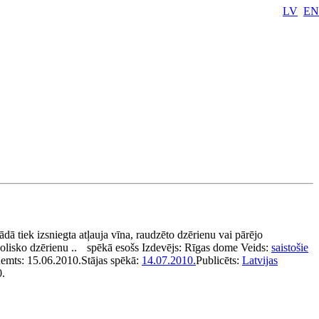
LV
EN
ādā tiek izsniegta atļauja vīna, raudzēto dzērienu vai pārējo
olisko dzērienu ..
spēkā esošs
Izdevējs:
Rīgas dome
Veids:
saistošie
ņemts:
15.06.2010.
Stājas spēkā:
14.07.2010.
Publicēts:
Latvijas
0.