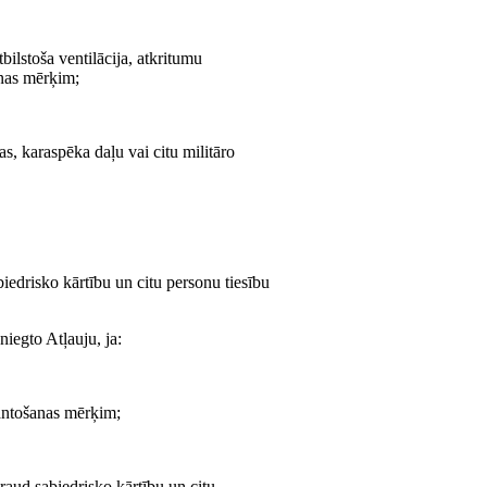
bilstoša ventilācija, atkritumu
anas mērķim;
jas, karaspēka daļu vai citu militāro
biedrisko kārtību un citu personu tiesību
niegto Atļauju, ja:
mantošanas mērķim;
raud sabiedrisko kārtību un citu