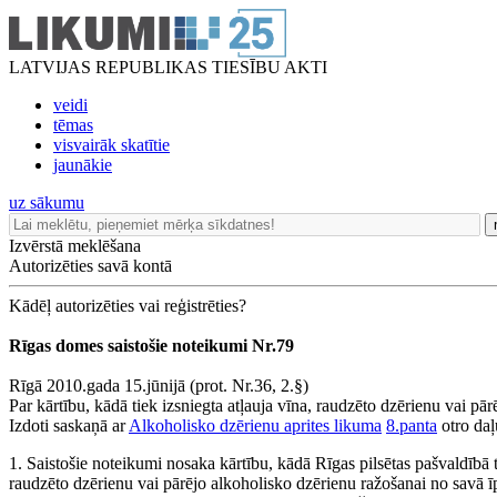
LATVIJAS REPUBLIKAS TIESĪBU AKTI
veidi
tēmas
visvairāk skatītie
jaunākie
uz sākumu
Izvērstā meklēšana
Autorizēties savā kontā
Kādēļ autorizēties vai reģistrēties?
Rīgas domes saistošie noteikumi Nr.79
Rīgā 2010.gada 15.jūnijā (prot. Nr.36, 2.§)
Par kārtību, kādā tiek izsniegta atļauja vīna, raudzēto dzērienu vai pā
Izdoti saskaņā ar
Alkoholisko dzērienu aprites likuma
8.panta
otro daļ
1. Saistošie noteikumi nosaka kārtību, kādā Rīgas pilsētas pašvaldībā t
raudzēto dzērienu vai pārējo alkoholisko dzērienu ražošanai no savā 