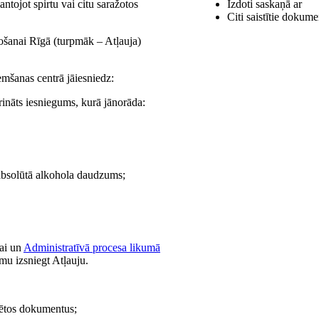
tojot spirtu vai citu saražotos
Izdoti saskaņā ar
Citi saistītie dokume
žošanai Rīgā (turpmāk – Atļauja)
šanas centrā jāiesniedz:
ināts iesniegums, kurā jānorāda:
 absolūtā alkohola daudzums;
nai un
Administratīvā procesa likumā
mu izsniegt Atļauju.
nētos dokumentus;