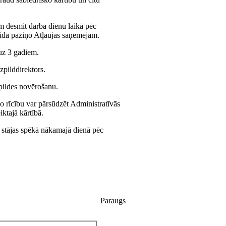
m desmit darba dienu laikā pēc
eidā paziņo Atļaujas saņēmējam.
 uz 3 gadiem.
zpilddirektors.
zpildes novērošanu.
ko rīcību var pārsūdzēt Administratīvās
iktajā kārtībā.
n stājas spēkā nākamajā dienā pēc
Paraugs