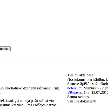
meklēt
Tiesību akta pase
Nosaukums:
Par kārtību, k
Spēkā esošs
Statuss:
alkoh
rējo alkoholisko dzērienu ražošanai Rīgā
noteikumi
Numurs:
79
Pie
u
Vēstnesis
, 109, 13.07.201
Satura rādītājs
iek izsniegta atļauja pašu ražotā vīna,
Saistītie dokumenti
īpašumā vai valdījumā esošajos dārzos