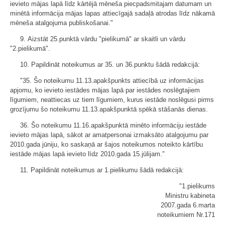
ievieto mājas lapā līdz kārtējā mēneša piecpadsmitajam datumam un
minētā informācija mājas lapas attiecīgajā sadaļā atrodas līdz nākamā
mēneša atalgojuma publiskošanai."
9. Aizstāt 25.punktā vārdu "pielikumā" ar skaitli un vārdu
"2.pielikumā".
10. Papildināt noteikumus ar 35. un 36.punktu šādā redakcijā:
"35. Šo noteikumu 11.13.apakšpunkts attiecībā uz informācijas
apjomu, ko ievieto iestādes mājas lapā par iestādes noslēgtajiem
līgumiem, neattiecas uz tiem līgumiem, kurus iestāde noslēgusi pirms
grozījumu šo noteikumu 11.13.apakšpunktā spēkā stāšanās dienas.
36. Šo noteikumu 11.16.apakšpunktā minēto informāciju iestāde
ievieto mājas lapā, sākot ar amatpersonai izmaksāto atalgojumu par
2010.gada jūniju, ko saskaņā ar šajos noteikumos noteikto kārtību
iestāde mājas lapā ievieto līdz 2010.gada 15.jūlijam."
11. Papildināt noteikumus ar 1.pielikumu šādā redakcijā:
"1.pielikums
Ministru kabineta
2007.gada 6.marta
noteikumiem Nr.171