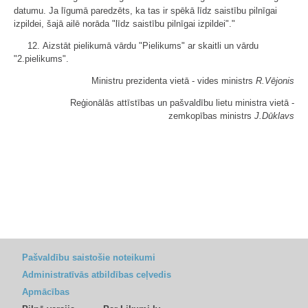
datumu. Ja līgumā paredzēts, ka tas ir spēkā līdz saistību pilnīgai
izpildei, šajā ailē norāda "līdz saistību pilnīgai izpildei"."
12. Aizstāt pielikumā vārdu "Pielikums" ar skaitli un vārdu
"2.pielikums".
Ministru prezidenta vietā - vides ministrs
R.Vējonis
Reģionālās attīstības un pašvaldību lietu ministra vietā -
zemkopības ministrs
J.Dūklavs
Pašvaldību saistošie noteikumi
Administratīvās atbildības ceļvedis
Apmācības