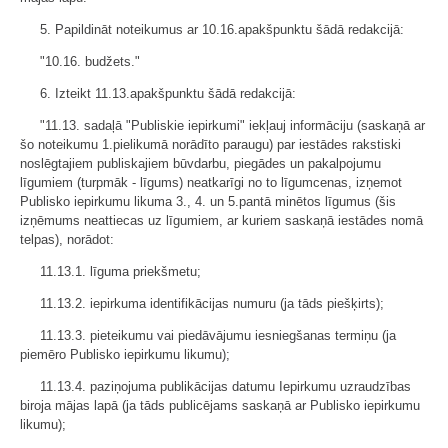
5. Papildināt noteikumus ar 10.16.apakšpunktu šādā redakcijā:
"10.16. budžets."
6. Izteikt 11.13.apakšpunktu šādā redakcijā:
"11.13. sadaļā "Publiskie iepirkumi" iekļauj informāciju (saskaņā ar
šo noteikumu 1.pielikumā norādīto paraugu) par iestādes rakstiski
noslēgtajiem publiskajiem būvdarbu, piegādes un pakalpojumu
līgumiem (turpmāk - līgums) neatkarīgi no to līgumcenas, izņemot
Publisko iepirkumu likuma 3., 4. un 5.pantā minētos līgumus (šis
izņēmums neattiecas uz līgumiem, ar kuriem saskaņā iestādes nomā
telpas), norādot:
11.13.1. līguma priekšmetu;
11.13.2. iepirkuma identifikācijas numuru (ja tāds piešķirts);
11.13.3. pieteikumu vai piedāvājumu iesniegšanas termiņu (ja
piemēro Publisko iepirkumu likumu);
11.13.4. paziņojuma publikācijas datumu Iepirkumu uzraudzības
biroja mājas lapā (ja tāds publicējams saskaņā ar Publisko iepirkumu
likumu);