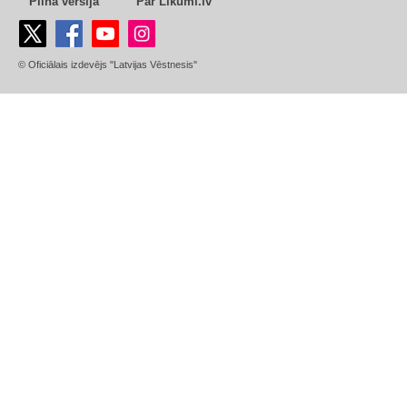
Pilnā versija
Par Likumi.lv
© Oficiālais izdevējs "Latvijas Vēstnesis"