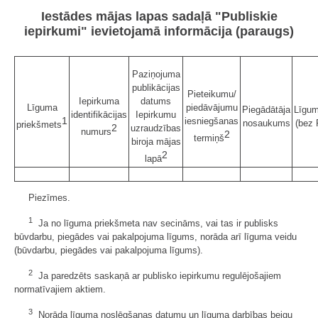
Iestādes mājas lapas sadaļā "Publiskie
iepirkumi" ievietojamā informācija (paraugs)
Paziņojuma
publikācijas
Pieteikumu/
Iepirkuma
datums
Līguma
piedāvājumu
Piegādātāja
Līgu
identifikācijas
Iepirkumu
1
iesniegšanas
nosaukums
(bez
priekšmets
2
uzraudzības
numurs
2
termiņš
biroja mājas
2
lapā
Piezīmes.
1
Ja no līguma priekšmeta nav secināms, vai tas ir publisks
būvdarbu, piegādes vai pakalpojuma līgums, norāda arī līguma veidu
(būvdarbu, piegādes vai pakalpojuma līgums).
2
Ja paredzēts saskaņā ar publisko iepirkumu regulējošajiem
normatīvajiem aktiem.
3
Norāda līguma noslēgšanas datumu un līguma darbības beigu