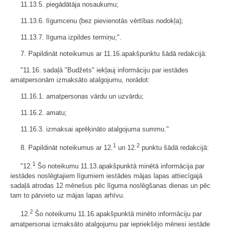
11.13.5. piegādātāja nosaukumu;
11.13.6. līgumcenu (bez pievienotās vērtības nodokļa);
11.13.7. līguma izpildes termiņu;".
7. Papildināt noteikumus ar 11.16.apakšpunktu šādā redakcijā:
"11.16. sadaļā "Budžets" iekļauj informāciju par iestādes
amatpersonām izmaksāto atalgojumu, norādot:
11.16.1. amatpersonas vārdu un uzvārdu;
11.16.2. amatu;
11.16.3. izmaksai aprēķināto atalgojuma summu."
1
2
8. Papildināt noteikumus ar 12.
un 12.
punktu šādā redakcijā:
1
"12.
Šo noteikumu 11.13.apakšpunktā minētā informācija par
iestādes noslēgtajiem līgumiem iestādes mājas lapas attiecīgajā
sadaļā atrodas 12 mēnešus pēc līguma noslēgšanas dienas un pēc
tam to pārvieto uz mājas lapas arhīvu.
2
12.
Šo noteikumu 11.16.apakšpunktā minēto informāciju par
amatpersonai izmaksāto atalgojumu par iepriekšējo mēnesi iestāde