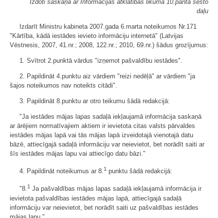
Izdoti saskaņā ar Informācijas atklātības likuma 10.panta sesto
daļu
Izdarīt Ministru kabineta 2007.gada 6.marta noteikumos Nr.171
"Kārtība, kādā iestādes ievieto informāciju internetā" (Latvijas
Vēstnesis, 2007, 41.nr.; 2008, 122.nr.; 2010, 69.nr.) šādus grozījumus:
1. Svītrot 2.punktā vārdus "izņemot pašvaldību iestādes".
2. Papildināt 4.punktu aiz vārdiem "reizi nedēļā" ar vārdiem "ja
šajos noteikumos nav noteikts citādi".
3. Papildināt 8.punktu ar otro teikumu šādā redakcijā:
"Ja iestādes mājas lapas sadaļā iekļaujamā informācija saskaņā
ar ārējiem normatīvajiem aktiem ir ievietota citas valsts pārvaldes
iestādes mājas lapā vai tās mājas lapā izveidotajā vienotajā datu
bāzē, attiecīgajā sadaļā informāciju var neievietot, bet norādīt saiti ar
šīs iestādes mājas lapu vai attiecīgo datu bāzi."
1
4. Papildināt noteikumus ar 8.
punktu šādā redakcijā:
1
"8.
Ja pašvaldības mājas lapas sadaļā iekļaujamā informācija ir
ievietota pašvaldības iestādes mājas lapā, attiecīgajā sadaļā
informāciju var neievietot, bet norādīt saiti uz pašvaldības iestādes
mājas lapu."