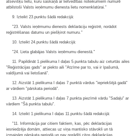
atsevišķu lietu, kuru saskaņā ar lietvedības noteikumiem numurē
atbilstoši Valsts ieņēmumu dienesta lietu nomenklatūrai."
9. Izteikt 23.punktu šādā redakcijā:
"23. Valsts ieņēmumu dienests deklarāciju reģistrē, norādot
reģistrēšanas datumu un piešķirot numuru."
10. Izteikt 24.punktu šādā redakcijā:
"24. Lieta glabājas Valsts ieņēmumu dienestā."
11. Papildināt 1.pielikuma I daļas 5.punkta tabulu aiz ceturtās ailes
"Reģistrācijas gads" ar piekto aili "Atzīme par to, vai ir īpašumā,
valdījumā vai lietošanā".
12. Aizstāt 1.pielikuma I daļas 7.punktā vārdus "iepriekšējā gadā"
ar vārdiem "pārskata periodā".
13. Aizstāt 1.pielikuma I daļas 7.punkta piezīmē vārdu "Sadaļu" ar
vārdiem "Šā punkta tabulu".
14. Izteikt 1.pielikuma I daļas 11.punktu šādā redakcijā:
"11. Informācija par citiem faktiem, kas, pēc deklarācijas
iesniedzēja domām, attiecas uz viņa mantisko stāvokli un tā
izmaiņām pārskata periodā un nav norādīti citos deklarācijas