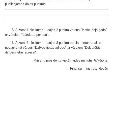
publicējamās daļas punktos
"
15. Aizstāt 1.pielikuma II daļas 2.punktā vārdus "iepriekšējā gadā"
ar vārdiem "pārskata periodā".
16. Aizstāt 1.pielikuma II daļas 8.punkta tabulas ceturtās ailes
nosaukumā vārdus "Dzīvesvietas adrese" ar vārdiem "Deklarētās
dzīvesvietas adrese".
Ministru prezidenta vietā - vides ministrs
R.Vējonis
Finanšu ministrs
E.Repše