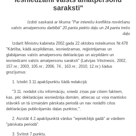
saraksti"
Izdoti saskaņā ar likuma "Par interešu konflikta novēršanu
valsts amatpersonu darbībā" 20.panta piekto daļu un 24.panta trešo
daļu
Izdarīt Ministru kabineta 2002.gada 22.oktobra noteikumos Nr.478
"Kārtība, kādā aizpildāmas, iesniedzamas, reģistrējamas un
glabājamas valsts amatpersonu deklarācijas un aizpildāmi un
iesniedzami valsts amatpersonu saraksti" (Latvijas Vēstnesis, 2002,
157.nr.; 2003, 105.nr.; 2006, 74., 163.nr.; 2010, 12.nr.) šādus
grozījumus:
1. Izteikt 3.11.apakšpunktu šādā redakcijā:
"3.11. norādot citu informāciju, sniedz ziņas par citiem faktiem,
kas, pēc deklarācijas iesniedzēja domām, attiecas uz viņa mantisko
stāvokli un tā izmaiņām pārskata periodā un nav norādīti citos
deklarācijas publicējamās daļas punktos;".
2. Aizstāt 4.2.apakšpunktā vārdus "iepriekšējā gadā" ar vārdiem
"pārskata periodā".
3. Svītrot 7.punktu.