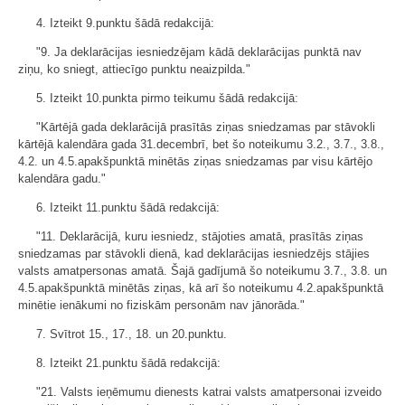
4. Izteikt 9.punktu šādā redakcijā:
"9. Ja deklarācijas iesniedzējam kādā deklarācijas punktā nav
ziņu, ko sniegt, attiecīgo punktu neaizpilda."
5. Izteikt 10.punkta pirmo teikumu šādā redakcijā:
"Kārtējā gada deklarācijā prasītās ziņas sniedzamas par stāvokli
kārtējā kalendāra gada 31.decembrī, bet šo noteikumu 3.2., 3.7., 3.8.,
4.2. un 4.5.apakšpunktā minētās ziņas sniedzamas par visu kārtējo
kalendāra gadu."
6. Izteikt 11.punktu šādā redakcijā:
"11. Deklarācijā, kuru iesniedz, stājoties amatā, prasītās ziņas
sniedzamas par stāvokli dienā, kad deklarācijas iesniedzējs stājies
valsts amatpersonas amatā. Šajā gadījumā šo noteikumu 3.7., 3.8. un
4.5.apakšpunktā minētās ziņas, kā arī šo noteikumu 4.2.apakšpunktā
minētie ienākumi no fiziskām personām nav jānorāda."
7. Svītrot 15., 17., 18. un 20.punktu.
8. Izteikt 21.punktu šādā redakcijā:
"21. Valsts ieņēmumu dienests katrai valsts amatpersonai izveido