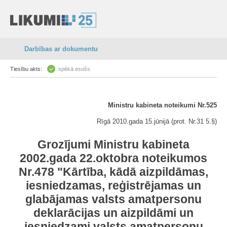
Darbības ar dokumentu
Tiesību akts:
spēkā esošs
Ministru kabineta noteikumi Nr.525
Rīgā 2010.gada 15.jūnijā (prot. Nr.31 5.§)
Grozījumi Ministru kabineta
2002.gada 22.oktobra noteikumos
Nr.478 "Kārtība, kādā aizpildāmas,
iesniedzamas, reģistrējamas un
glabājamas valsts amatpersonu
deklarācijas un aizpildāmi un
iesniedzami valsts amatpersonu