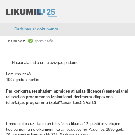
Darbības ar dokumentu
Tiesību akts:
spēkā esošs
Nacionālā radio un televīzijas padome
Lēmums nr.48
1997.gada 7.aprīlis
Par konkursa rezultātiem apraides atļaujas (licences) saņemšanai
televīzijas programmas izplatīšanai decimetru diapazona
televīzijas programmu izplatīšanas kanālā Valkā
Pamatojoties uz Radio un televīzijas likuma 12. pantā ietvertajiem
tiesību normu noteikumiem, kā arī vadoties no Padomes 1996.gada