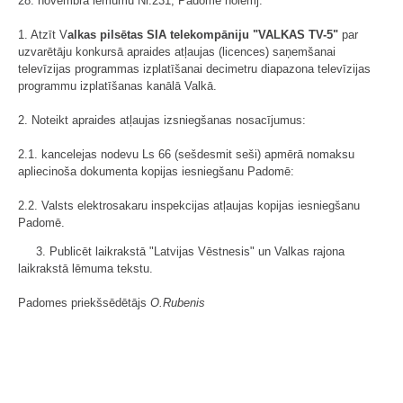
28. novembra lēmumu Nr.231, Padome nolemj:
1. Atzīt V
alkas pilsētas SIA telekompāniju "VALKAS TV-5"
par
uzvarētāju konkursā apraides atļaujas (licences) saņemšanai
televīzijas programmas izplatīšanai decimetru diapazona televīzijas
programmu izplatīšanas kanālā Valkā.
2. Noteikt apraides atļaujas izsniegšanas nosacījumus:
2.1. kancelejas nodevu Ls 66 (sešdesmit seši) apmērā nomaksu
apliecinoša dokumenta kopijas iesniegšanu Padomē:
2.2. Valsts elektrosakaru inspekcijas atļaujas kopijas iesniegšanu
Padomē.
3. Publicēt laikrakstā "Latvijas Vēstnesis" un Valkas rajona
laikrakstā lēmuma tekstu.
Padomes priekšsēdētājs
O.Rubenis