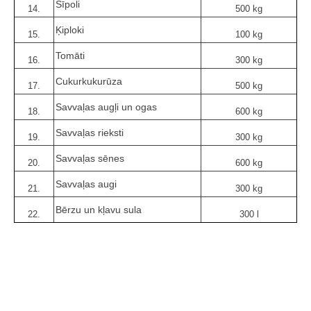
Sīpoli
14.
500 kg
Ķiploki
15.
100 kg
Tomāti
16.
300 kg
Cukurkukurūza
17.
500 kg
Savvaļas augļi un ogas
18.
600 kg
Savvaļas rieksti
19.
300 kg
Savvaļas sēnes
20.
600 kg
Savvaļas augi
21.
300 kg
Bērzu un kļavu sula
22.
300 l