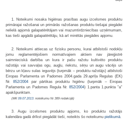
1. Noteikumi nosaka higiēnas prasības augu izcelsmes produktu
primārajai ražošanai un primārās ražošanas produktu tiešajai piegādei
nelielā apjomā galapatērētājam vai mazumtirdzniecības uzņēmumam,
kas tieši apgādā galapatērētāju, kā arī minētās piegādes apjomu.
2. Noteikumi attiecas uz fizisku personu, kurai atbilstoši nodokļu
jomu reglamentējošiem normatīvajiem aktiem nav jāreģistrē
saimnieciskā darbība un kura ir pašu ražotu kultivēto produktu
ražotājs vai savvaļas ogu, augļu, riekstu, sēņu un augu vācējs un
bērzu un kļavu sulas ieguvējs (turpmāk – produktu ražotājs) atbilstoši
Eiropas Parlamenta un Padomes 2004.gada 29.aprīļa Regulas (EK)
Nr.
852/2004
par pārtikas produktu higiēnu (turpmāk – Eiropas
Parlamenta un Padomes Regula Nr.
852/2004
) 1.panta 1.punkta "a"
apakšpunktam.
(MK
09.07.2013.
noteikumu Nr.389 redakcijā)
3. Augu izcelsmes produktu apjoms, ko produktu ražotājs
kalendāra gadā drīkst piegādāt tieši, noteikts šo noteikumu
pielikumā
.