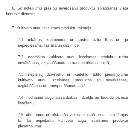
6. Šo noteikumu prasību ievērošanu produktu izplatīšanas vietā
kontrolē dienests.
7. Kultivēto augu izcelsmes produktu ražotājs:
7.1. iekārtas, konteinerus un kastes uztur tīras un, ja
nepieciešams, tās tīra un dezinficē;
7.2. nodrošina kultivēto augu izcelsmes produktu tīrību
novākšanas, uzglabāšanas un transportēšanas laikā;
7.3. nepieļauj dzīvnieku un kaitēkļu radīto piesārņojumu
kultivēto augu izcelsmes produktos to novākšanas,
uzglabāšanas un transportēšanas laikā;
7.4. nodrošina augu aizsardzības līdzekļu un biocīdu pareizu
lietošanu;
7.5. atkritumus un bīstamās vielas uzglabā un ar tiem rīkojas
tā, lai nepieļautu kultivēto augu izcelsmes produktu
piesārņojumu.