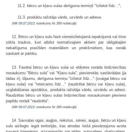
11.2. bērzu un kļavu sulas derīguma termiņš "Izlietot līdz...";
11.3. produktu ražotāja vārds, uzvārds un adrese.
(MK
09.07.2013.
noteikumu Nr.389 redakcijā)
12. Bērzu un kļavu sulu fasē vienreizlietojamā iepakojumā vai tīros
stikla traukos, kuri atbilst normatīvajiem aktiem par obligātajām
nekaitīguma prasībām materiāliem un priekšmetiem, kas nonāk
saskarē ar pārtiku.
13. Fasētai bērzu un kļavu sulai uz etiķetes norāda tirdzniecības
nosaukumu "Bērzu sula" vai "Kļavu sula", pievienotās sastāvdaļas (ja
tādas ir), tilpumu, derīguma termiņu "Izlietot līdz..." (svaigai bērzu vai
kļavu sulai) vai "Ieteicams līdz..." (raudzētai bērzu vai kļavu sulai),
uzglabāšanas apstākļus, produkta ražotāja vārdu, uzvārdu un adresi.
Raudzētas bērzu un kļavu sulas tirdzniecības nosaukumam pievieno
papildu norādi "raudzēta".
(MK
09.07.2013.
noteikumu Nr.389 redakcijā)
14. Savvaļas ogas, augļus, riekstus, sēnes, augus, bērzu un kļavu
sulu aizliegts iegūt teritorijās, kas atrodas tiešā piesārņojuma avota
tuvumā (piemēram, aizsargjoslās gar ielām, autoceļiem, dzelzceļiem,