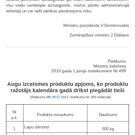
visu veidu sanitārajās aizsargjoslās, mežos pilsētu administratīvajā
teritorijā) un var radīt pārtikas piesārņojuma risku.
Ministru prezidents V.Dombrovskis
Zemkopības ministrs J.Dūklavs
Pielikums
Ministru kabineta
2010.gada 1.jūnija noteikumiem Nr.499
Augu izcelsmes produktu apjoms, ko produktu
ražotājs kalendāra gadā drīkst piegādāt tieši
(Pielikums MK
09.07.2013.
noteikumu Nr.389 redakcijā)
Nr.
Produkta nosaukums
Daudzums
p.k.
Lapu dārzeņi
1.
500 kg