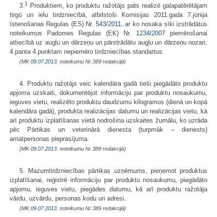
1
3.
Produktiem, ko produktu ražotājs pats realizē galapatērētājam
tirgū un ielu tirdzniecībā, atbilstoši Komisijas 2011.gada 7.jūnija
īstenošanas Regulas (ES) Nr.
543/2011
, ar ko nosaka sīki izstrādātus
noteikumus Padomes Regulas (EK) Nr.
1234/2007
piemērošanai
attiecībā uz augļu un dārzeņu un pārstrādātu augļu un dārzeņu nozari,
4.panta 4.punktam nepiemēro tirdzniecības standartus.
(MK
09.07.2013.
noteikumu Nr.389 redakcijā)
4. Produktu ražotājs veic kalendāra gadā tieši piegādāto produktu
apjoma uzskaiti, dokumentējot informāciju par produktu nosaukumu,
ieguves vietu, realizēto produktu daudzumu kilogramos (dienā un kopā
kalendāra gadā), produkta realizācijas datumu un realizācijas vietu, kā
arī produktu izplatīšanas vietā nodrošina uzskaites žurnālu, ko uzrāda
pēc Pārtikas un veterinārā dienesta (turpmāk – dienests)
amatpersonas pieprasījuma.
(MK
09.07.2013.
noteikumu Nr.389 redakcijā)
5. Mazumtirdzniecības pārtikas uzņēmums, pieņemot produktus
izplatīšanai, reģistrē informāciju par produktu nosaukumu, piegādāto
apjomu, ieguves vietu, piegādes datumu, kā arī produktu ražotāja
vārdu, uzvārdu, personas kodu un adresi.
(MK
09.07.2013.
noteikumu Nr.389 redakcijā)