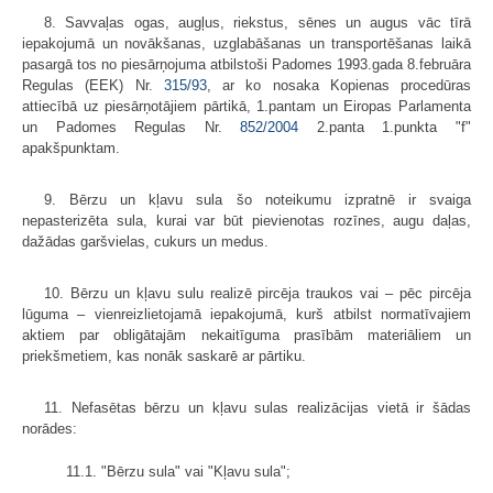
8. Savvaļas ogas, augļus, riekstus, sēnes un augus vāc tīrā
iepakojumā un novākšanas, uzglabāšanas un transportēšanas laikā
pasargā tos no piesārņojuma atbilstoši Padomes 1993.gada 8.februāra
Regulas (EEK) Nr.
315/93
, ar ko nosaka Kopienas procedūras
attiecībā uz piesārņotājiem pārtikā, 1.pantam un Eiropas Parlamenta
un Padomes Regulas Nr.
852/2004
2.panta 1.punkta "f"
apakšpunktam.
9. Bērzu un kļavu sula šo noteikumu izpratnē ir svaiga
nepasterizēta sula, kurai var būt pievienotas rozīnes, augu daļas,
dažādas garšvielas, cukurs un medus.
10. Bērzu un kļavu sulu realizē pircēja traukos vai – pēc pircēja
lūguma – vienreizlietojamā iepakojumā, kurš atbilst normatīvajiem
aktiem par obligātajām nekaitīguma prasībām materiāliem un
priekšmetiem, kas nonāk saskarē ar pārtiku.
11. Nefasētas bērzu un kļavu sulas realizācijas vietā ir šādas
norādes:
11.1. "Bērzu sula" vai "Kļavu sula";