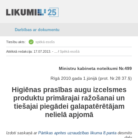
Darbības ar dokumentu
Tiesību akts:
spēkā esošs
Attēlotā redakcija: 17.07.2013. - ... /
Spēkā esošā
Ministru kabineta noteikumi Nr.499
Rīgā 2010.gada 1.jūnijā (prot. Nr.28 37.§)
Higiēnas prasības augu izcelsmes
produktu primārajai ražošanai un
tiešajai piegādei galapatērētājam
nelielā apjomā
Izdoti saskaņā ar
Pārtikas aprites uzraudzības likuma
8.panta
desmito
daļu