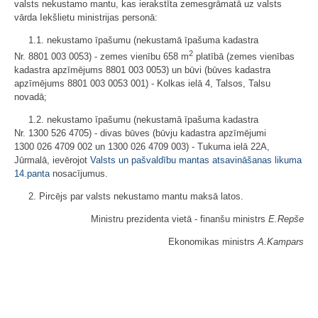
valsts nekustamo mantu, kas ierakstīta zemesgrāmatā uz valsts
vārda Iekšlietu ministrijas personā:
1.1. nekustamo īpašumu (nekustamā īpašuma kadastra
2
Nr. 8801 003 0053) - zemes vienību 658 m
platībā (zemes vienības
kadastra apzīmējums 8801 003 0053) un būvi (būves kadastra
apzīmējums 8801 003 0053 001) - Kolkas ielā 4, Talsos, Talsu
novadā;
1.2. nekustamo īpašumu (nekustamā īpašuma kadastra
Nr. 1300 526 4705) - divas būves (būvju kadastra apzīmējumi
1300 026 4709 002 un 1300 026 4709 003) - Tukuma ielā 22A,
Jūrmalā, ievērojot
Valsts un pašvaldību mantas atsavināšanas likuma
14.panta
nosacījumus.
2. Pircējs par valsts nekustamo mantu maksā latos.
Ministru prezidenta vietā - finanšu ministrs
E.Repše
Ekonomikas ministrs
A.Kampars