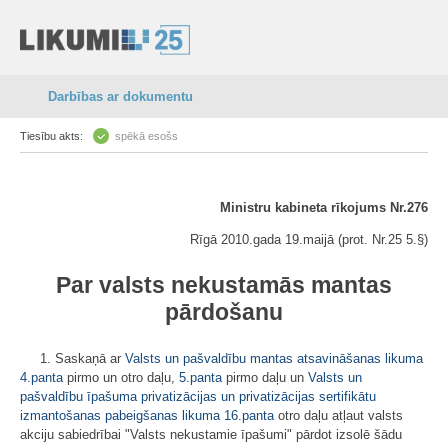
Darbības ar dokumentu
Tiesību akts:
spēkā esošs
Ministru kabineta rīkojums Nr.276
Rīgā 2010.gada 19.maijā (prot. Nr.25 5.§)
Par valsts nekustamās mantas
pārdošanu
1. Saskaņā ar
Valsts un pašvaldību mantas atsavināšanas likuma
4.panta
pirmo un otro daļu,
5.panta
pirmo daļu un
Valsts un
pašvaldību īpašuma privatizācijas un privatizācijas sertifikātu
izmantošanas pabeigšanas likuma
16.panta
otro daļu atļaut valsts
akciju sabiedrībai "Valsts nekustamie īpašumi" pārdot izsolē šādu