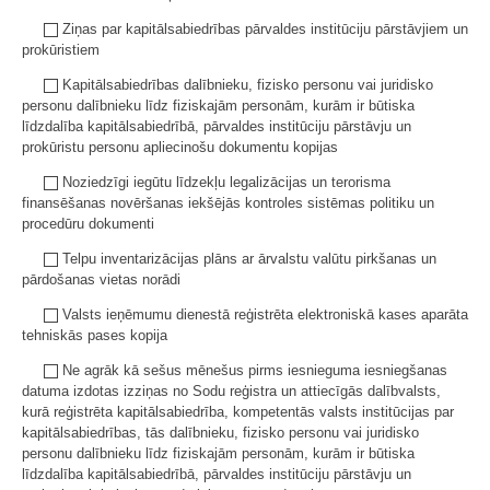
Ziņas par kapitālsabiedrības pārvaldes institūciju pārstāvjiem un
prokūristiem
Kapitālsabiedrības dalībnieku, fizisko personu vai juridisko
personu dalībnieku līdz fiziskajām personām, kurām ir būtiska
līdzdalība kapitālsabiedrībā, pārvaldes institūciju pārstāvju un
prokūristu personu apliecinošu dokumentu kopijas
Noziedzīgi iegūtu līdzekļu legalizācijas un terorisma
finansēšanas novēršanas iekšējās kontroles sistēmas politiku un
procedūru dokumenti
Telpu inventarizācijas plāns ar ārvalstu valūtu pirkšanas un
pārdošanas vietas norādi
Valsts ieņēmumu dienestā reģistrēta elektroniskā kases aparāta
tehniskās pases kopija
Ne agrāk kā sešus mēnešus pirms iesnieguma iesniegšanas
datuma izdotas izziņas no Sodu reģistra un attiecīgās dalībvalsts,
kurā reģistrēta kapitālsabiedrība, kompetentās valsts institūcijas par
kapitālsabiedrības, tās dalībnieku, fizisko personu vai juridisko
personu dalībnieku līdz fiziskajām personām, kurām ir būtiska
līdzdalība kapitālsabiedrībā, pārvaldes institūciju pārstāvju un