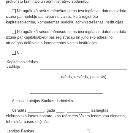
prokūristu kriminālo un administratīvo sodāmību
Ne agrāk kā sešus mēnešus pirms iesniegšanas datuma izdota
izziņa par nodokļu samaksu no valsts, kurā reģistrēta
kapitālsabiedrība, kompetentās nodokļu administrēšanas institūcijas
Ne agrāk kā sešus mēnešus pirms iesniegšanas datuma izdota
izziņa par kapitālsabiedrības reģistrāciju un juridisko adresi no
attiecīgās dalībvalsts kompetentās valsts institūcijas
Citi
Kapitālsabiedrības
vadītājs
(vārds, uzvārds; paraksts)
Aizpilda Latvijas Bankas darbinieks
Uzrādīts ________. gada ____. ___________ izsniegtās
elektroniskā kases aparāta, kas reģistrēts Valsts ieņēmumu dienestā,
tehniskās pases oriģināls.
Latvijas Bankas
";