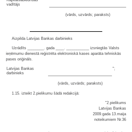
vadītājs
(vārds, uzvārds; paraksts)
Aizpilda Latvijas Bankas darbinieks
Uzrādīts ________. gada ____. ___________ izsniegtās Valsts
ieņēmumu dienestā reģistrēta elektroniskā kases aparāta tehniskās
pases oriģināls.
Latvijas Bankas
";
darbinieks
(vārds, uzvārds; paraksts)
1.15. izteikt 2.pielikumu šādā redakcijā:
"2.pielikums
Latvijas Bankas
2009.gada 13.maija
noteikumiem Nr.36