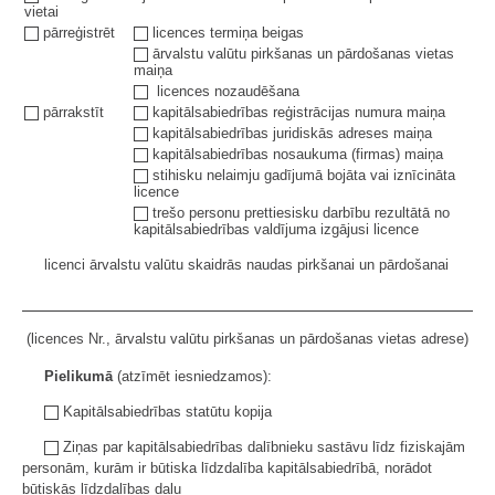
vietai
pārreģistrēt
licences termiņa beigas
ārvalstu valūtu pirkšanas un pārdošanas vietas
maiņa
licences nozaudēšana
pārrakstīt
kapitālsabiedrības reģistrācijas numura maiņa
kapitālsabiedrības juridiskās adreses maiņa
kapitālsabiedrības nosaukuma (firmas) maiņa
stihisku nelaimju gadījumā bojāta vai iznīcināta
licence
trešo personu prettiesisku darbību rezultātā no
kapitālsabiedrības valdījuma izgājusi licence
licenci ārvalstu valūtu skaidrās naudas pirkšanai un pārdošanai
(licences Nr., ārvalstu valūtu pirkšanas un pārdošanas vietas adrese)
Pielikumā
(atzīmēt iesniedzamos):
Kapitālsabiedrības statūtu kopija
Ziņas par kapitālsabiedrības dalībnieku sastāvu līdz fiziskajām
personām, kurām ir būtiska līdzdalība kapitālsabiedrībā, norādot
būtiskās līdzdalības daļu