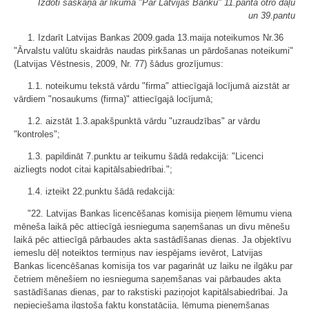
Izdoti saskaņā ar likuma "Par Latvijas Banku" 11.panta otro daļu
un 39.pantu
1. Izdarīt Latvijas Bankas 2009.gada 13.maija noteikumos Nr.36
"Ārvalstu valūtu skaidrās naudas pirkšanas un pārdošanas noteikumi"
(Latvijas Vēstnesis, 2009, Nr. 77) šādus grozījumus:
1.1. noteikumu tekstā vārdu "firma" attiecīgajā locījumā aizstāt ar
vārdiem "nosaukums (firma)" attiecīgajā locījumā;
1.2. aizstāt 1.3.apakšpunktā vārdu "uzraudzības" ar vārdu
"kontroles";
1.3. papildināt 7.punktu ar teikumu šādā redakcijā: "Licenci
aizliegts nodot citai kapitālsabiedrībai.";
1.4. izteikt 22.punktu šādā redakcijā:
"22. Latvijas Bankas licencēšanas komisija pieņem lēmumu viena
mēneša laikā pēc attiecīgā iesnieguma saņemšanas un divu mēnešu
laikā pēc attiecīgā pārbaudes akta sastādīšanas dienas. Ja objektīvu
iemeslu dēļ noteiktos termiņus nav iespējams ievērot, Latvijas
Bankas licencēšanas komisija tos var pagarināt uz laiku ne ilgāku par
četriem mēnešiem no iesnieguma saņemšanas vai pārbaudes akta
sastādīšanas dienas, par to rakstiski paziņojot kapitālsabiedrībai. Ja
nepieciešama ilgstoša faktu konstatācija, lēmuma pieņemšanas