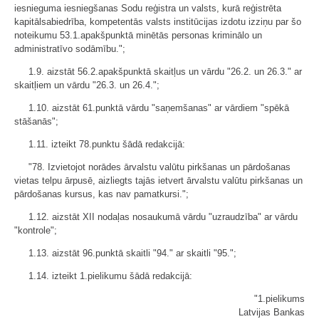
iesnieguma iesniegšanas Sodu reģistra un valsts, kurā reģistrēta
kapitālsabiedrība, kompetentās valsts institūcijas izdotu izziņu par šo
noteikumu 53.1.apakšpunktā minētās personas kriminālo un
administratīvo sodāmību.";
1.9. aizstāt 56.2.apakšpunktā skaitļus un vārdu "26.2. un 26.3." ar
skaitļiem un vārdu "26.3. un 26.4.";
1.10. aizstāt 61.punktā vārdu "saņemšanas" ar vārdiem "spēkā
stāšanās";
1.11. izteikt 78.punktu šādā redakcijā:
"78. Izvietojot norādes ārvalstu valūtu pirkšanas un pārdošanas
vietas telpu ārpusē, aizliegts tajās ietvert ārvalstu valūtu pirkšanas un
pārdošanas kursus, kas nav pamatkursi.";
1.12. aizstāt XII nodaļas nosaukumā vārdu "uzraudzība" ar vārdu
"kontrole";
1.13. aizstāt 96.punktā skaitli "94." ar skaitli "95.";
1.14. izteikt 1.pielikumu šādā redakcijā:
"1.pielikums
Latvijas Bankas