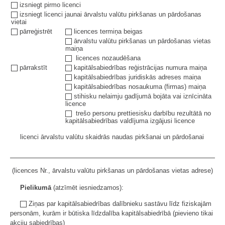
izsniegt pirmo licenci
izsniegt licenci jaunai ārvalstu valūtu pirkšanas un pārdošanas
vietai
pārreģistrēt
licences termiņa beigas
ārvalstu valūtu pirkšanas un pārdošanas vietas
maiņa
licences nozaudēšana
pārrakstīt
kapitālsabiedrības reģistrācijas numura maiņa
kapitālsabiedrības juridiskās adreses maiņa
kapitālsabiedrības nosaukuma (firmas) maiņa
stihisku nelaimju gadījumā bojāta vai iznīcināta
licence
trešo personu prettiesisku darbību rezultātā no
kapitālsabiedrības valdījuma izgājusi licence
licenci ārvalstu valūtu skaidrās naudas pirkšanai un pārdošanai
(licences Nr., ārvalstu valūtu pirkšanas un pārdošanas vietas adrese)
Pielikumā
(atzīmēt iesniedzamos):
Ziņas par kapitālsabiedrības dalībnieku sastāvu līdz fiziskajām
personām, kurām ir būtiska līdzdalība kapitālsabiedrībā (pievieno tikai
akciju sabiedrības)