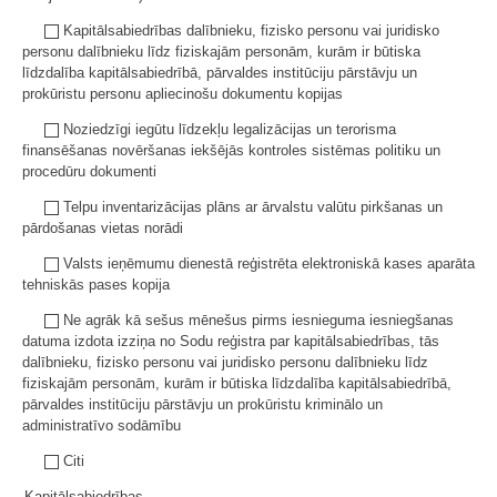
Kapitālsabiedrības dalībnieku, fizisko personu vai juridisko
personu dalībnieku līdz fiziskajām personām, kurām ir būtiska
līdzdalība kapitālsabiedrībā, pārvaldes institūciju pārstāvju un
prokūristu personu apliecinošu dokumentu kopijas
Noziedzīgi iegūtu līdzekļu legalizācijas un terorisma
finansēšanas novēršanas iekšējās kontroles sistēmas politiku un
procedūru dokumenti
Telpu inventarizācijas plāns ar ārvalstu valūtu pirkšanas un
pārdošanas vietas norādi
Valsts ieņēmumu dienestā reģistrēta elektroniskā kases aparāta
tehniskās pases kopija
Ne agrāk kā sešus mēnešus pirms iesnieguma iesniegšanas
datuma izdota izziņa no Sodu reģistra par kapitālsabiedrības, tās
dalībnieku, fizisko personu vai juridisko personu dalībnieku līdz
fiziskajām personām, kurām ir būtiska līdzdalība kapitālsabiedrībā,
pārvaldes institūciju pārstāvju un prokūristu kriminālo un
administratīvo sodāmību
Citi
Kapitālsabiedrības