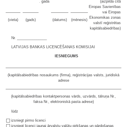
. gada
(aizpilda citā
Eiropas Savienības
vai Eiropas
Ekonomikas zonas
(vieta)
(gads)
(datums)
(mēnesis)
valstī reģistrētas
kapitālsabiedrības)
Nr. _______________
LATVIJAS BANKAS LICENCĒŠANAS KOMISIJAI
IESNIEGUMS
(kapitālsabiedrības nosaukums (firma), reģistrācijas valsts, juridiskā
adrese
(kapitālsabiedrības kontaktpersonas vārds, uzvārds, tālruņa Nr.,
faksa Nr., elektroniskā pasta adrese)
lūdz
izsniegt pirmo licenci
izsniegt licenci jaunai ārvalstu valūtu pirkšanas un pārdošanas