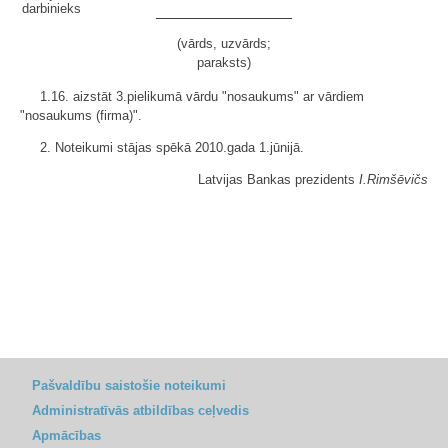
darbinieks
(vārds, uzvārds;
paraksts)
1.16. aizstāt 3.pielikumā vārdu "nosaukums" ar vārdiem
"nosaukums (firma)".
2. Noteikumi stājas spēkā 2010.gada 1.jūnijā.
Latvijas Bankas prezidents
I.Rimšēvičs
Pašvaldību saistošie noteikumi
Administratīvās atbildības ceļvedis
Apmācības