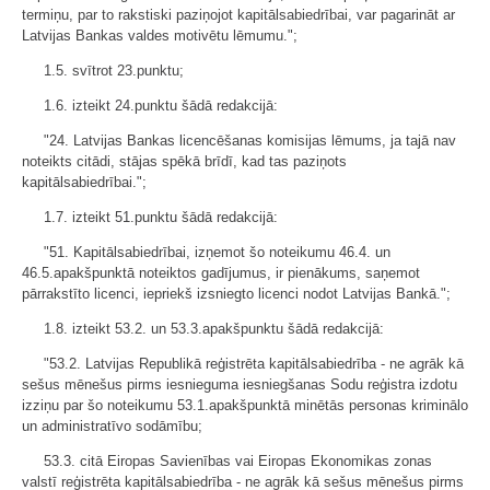
termiņu, par to rakstiski paziņojot kapitālsabiedrībai, var pagarināt ar
Latvijas Bankas valdes motivētu lēmumu.";
1.5. svītrot 23.punktu;
1.6. izteikt 24.punktu šādā redakcijā:
"24. Latvijas Bankas licencēšanas komisijas lēmums, ja tajā nav
noteikts citādi, stājas spēkā brīdī, kad tas paziņots
kapitālsabiedrībai.";
1.7. izteikt 51.punktu šādā redakcijā:
"51. Kapitālsabiedrībai, izņemot šo noteikumu 46.4. un
46.5.apakšpunktā noteiktos gadījumus, ir pienākums, saņemot
pārrakstīto licenci, iepriekš izsniegto licenci nodot Latvijas Bankā.";
1.8. izteikt 53.2. un 53.3.apakšpunktu šādā redakcijā:
"53.2. Latvijas Republikā reģistrēta kapitālsabiedrība - ne agrāk kā
sešus mēnešus pirms iesnieguma iesniegšanas Sodu reģistra izdotu
izziņu par šo noteikumu 53.1.apakšpunktā minētās personas kriminālo
un administratīvo sodāmību;
53.3. citā Eiropas Savienības vai Eiropas Ekonomikas zonas
valstī reģistrēta kapitālsabiedrība - ne agrāk kā sešus mēnešus pirms