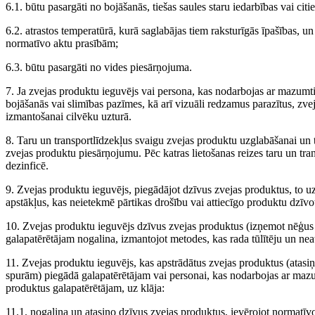
6.1. būtu pasargāti no bojāšanās, tiešas saules staru iedarbības vai cit
6.2. atrastos temperatūrā, kurā saglabājas tiem raksturīgās īpašības, un 
normatīvo aktu prasībām;
6.3. būtu pasargāti no vides piesārņojuma.
7. Ja zvejas produktu ieguvējs vai persona, kas nodarbojas ar mazumt
bojāšanās vai slimības pazīmes, kā arī vizuāli redzamus parazītus, zve
izmantošanai cilvēku uzturā.
8. Taru un transportlīdzekļus svaigu zvejas produktu uzglabāšanai un tr
zvejas produktu piesārņojumu. Pēc katras lietošanas reizes taru un tran
dezinficē.
9. Zvejas produktu ieguvējs, piegādājot dzīvus zvejas produktus, to 
apstākļus, kas neietekmē pārtikas drošību vai attiecīgo produktu dzīvo
10. Zvejas produktu ieguvējs dzīvus zvejas produktus (izņemot nēģus
galapatērētājam nogalina, izmantojot metodes, kas rada tūlītēju un n
11. Zvejas produktu ieguvējs, kas apstrādātus zvejas produktus (atasiņo
spurām) piegādā galapatērētājam vai personai, kas nodarbojas ar mazum
produktus galapatērētājam, uz klāja:
11.1. nogalina un atasiņo dzīvus zvejas produktus, ievērojot normatīv