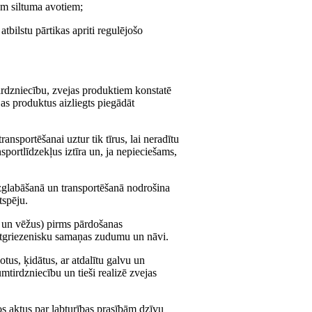
iem siltuma avotiem;
atbilstu pārtikas apriti regulējošo
irdzniecību, zvejas produktiem konstatē
jas produktus aizliegts piegādāt
ansportēšanai uztur tik tīrus, lai neradītu
sportlīdzekļus iztīra un, ja nepieciešams,
uzglabāšanā un transportēšanā nodrošina
tspēju.
 un vēžus) pirms pārdošanas
eatgriezenisku samaņas zudumu un nāvi.
tus, ķidātus, ar atdalītu galvu un
tirdzniecību un tieši realizē zvejas
os aktus par labturības prasībām dzīvu