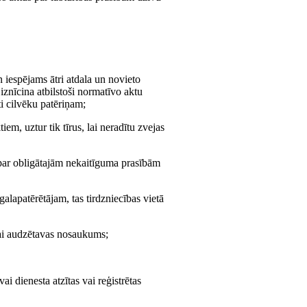
n iespējams ātri atdala un novieto
znīcina atbilstoši normatīvo aktu
i cilvēku patēriņam;
m, uztur tik tīrus, lai neradītu zvejas
 par obligātajām nekaitīguma prasībām
alapatērētājam, tas tirdzniecības vietā
vai audzētavas nosaukums;
i dienesta atzītas vai reģistrētas