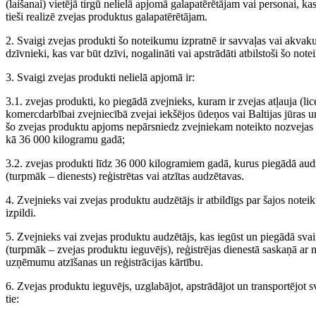
(laišanai) vietējā tirgū nelielā apjomā galapatērētājam vai personai, 
tieši realizē zvejas produktus galapatērētājam.
2. Svaigi zvejas produkti šo noteikumu izpratnē ir savvaļas vai akvaku
dzīvnieki, kas var būt dzīvi, nogalināti vai apstrādāti atbilstoši šo no
3. Svaigi zvejas produkti nelielā apjomā ir:
3.1. zvejas produkti, ko piegādā zvejnieks, kuram ir zvejas atļauja (lic
komercdarbībai zvejniecībā zvejai iekšējos ūdeņos vai Baltijas jūras u
šo zvejas produktu apjoms nepārsniedz zvejniekam noteikto nozvejas lim
kā 36 000 kilogramu gadā;
3.2. zvejas produkti līdz 36 000 kilogramiem gadā, kurus piegādā audz
(turpmāk – dienests) reģistrētas vai atzītas audzētavas.
4. Zvejnieks vai zvejas produktu audzētājs ir atbildīgs par šajos no
izpildi.
5. Zvejnieks vai zvejas produktu audzētājs, kas iegūst un piegādā sva
(turpmāk – zvejas produktu ieguvējs), reģistrējas dienestā saskaņā ar 
uzņēmumu atzīšanas un reģistrācijas kārtību.
6. Zvejas produktu ieguvējs, uzglabājot, apstrādājot un transportējot s
tie: