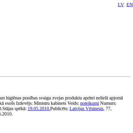
LV
EN
 un higiēnas prasības svaigu zvejas produktu apritei nelielā apjomā
kā esošs
Izdevējs:
Ministru kabinets
Veids:
noteikumi
Numurs:
0.
Stājas spēkā:
19.05.2010.
Publicēts:
Latvijas Vēstnesis
, 77,
5.2010.