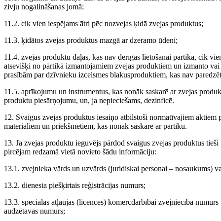
zivju nogalināšanas jomā;
11.2. cik vien iespējams ātri pēc nozvejas ķidā zvejas produktus;
11.3. ķidātos zvejas produktus mazgā ar dzeramo ūdeni;
11.4. zvejas produktu daļas, kas nav derīgas lietošanai pārtikā, cik vie
atsevišķi no pārtikā izmantojamiem zvejas produktiem un izmanto vai i
prasībām par dzīvnieku izcelsmes blakusproduktiem, kas nav paredzēt
11.5. aprīkojumu un instrumentus, kas nonāk saskarē ar zvejas produktie
produktu piesārņojumu, un, ja nepieciešams, dezinficē.
12. Svaigus zvejas produktus iesaiņo atbilstoši normatīvajiem aktiem
materiāliem un priekšmetiem, kas nonāk saskarē ar pārtiku.
13. Ja zvejas produktu ieguvējs pārdod svaigus zvejas produktus tieši g
pircējam redzamā vietā novieto šādu informāciju:
13.1. zvejnieka vārds un uzvārds (juridiskai personai – nosaukums) 
13.2. dienesta piešķirtais reģistrācijas numurs;
13.3. speciālās atļaujas (licences) komercdarbībai zvejniecībā numurs va
audzētavas numurs;