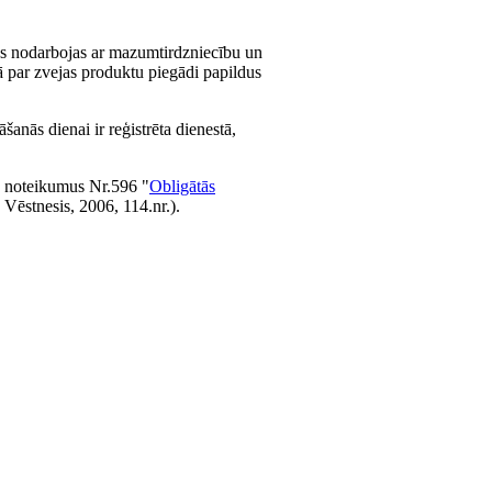
as nodarbojas ar mazumtirdzniecību un
ā par zvejas produktu piegādi papildus
anās dienai ir reģistrēta dienestā,
ja noteikumus Nr.596 "
Obligātās
s Vēstnesis, 2006, 114.nr.).