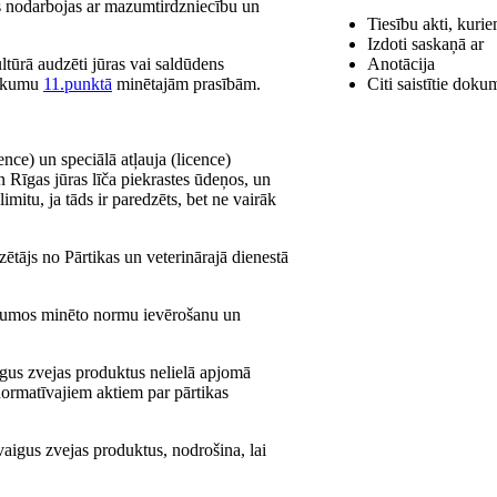
kas nodarbojas ar mazumtirdzniecību un
Tiesību akti, kuri
Izdoti saskaņā ar
ltūrā audzēti jūras vai saldūdens
Anotācija
teikumu
11.punktā
minētajām prasībām.
Citi saistītie doku
ence) un speciālā atļauja (licence)
n Rīgas jūras līča piekrastes ūdeņos, un
itu, ja tāds ir paredzēts, bet ne vairāk
ētājs no Pārtikas un veterinārajā dienestā
teikumos minēto normu ievērošanu un
igus zvejas produktus nelielā apjomā
normatīvajiem aktiem par pārtikas
vaigus zvejas produktus, nodrošina, lai