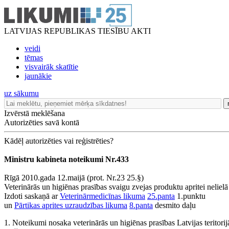
LATVIJAS REPUBLIKAS TIESĪBU AKTI
veidi
tēmas
visvairāk skatītie
jaunākie
uz sākumu
Izvērstā meklēšana
Autorizēties savā kontā
Kādēļ autorizēties vai reģistrēties?
Ministru kabineta noteikumi Nr.433
Rīgā 2010.gada 12.maijā (prot. Nr.23 25.§)
Veterinārās un higiēnas prasības svaigu zvejas produktu apritei neliel
Izdoti saskaņā ar
Veterinārmedicīnas likuma
25.panta
1.punktu
un
Pārtikas aprites uzraudzības likuma
8.panta
desmito daļu
1. Noteikumi nosaka veterinārās un higiēnas prasības Latvijas teritori