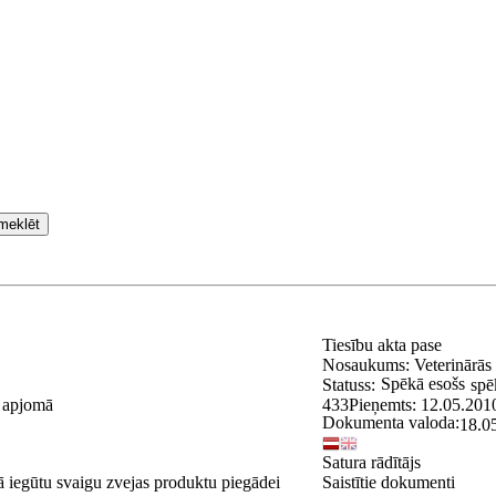
meklēt
Tiesību akta pase
Nosaukums:
Veterinārās
Spēkā esošs
Statuss:
spē
ā apjomā
433
Pieņemts:
12.05.201
Dokumenta valoda:
18.0
Satura rādītājs
jā iegūtu svaigu zvejas produktu piegādei
Saistītie dokumenti