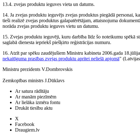
13.4. zvejas produktu ieguves vieta un datums.
14. Ja zvejas produktu ieguvējs zvejas produktus piegādā personai, k
tieši realizē zvejas produktus galapatērētājam, attaisnojuma dokument
norāda zvejas produktu ieguves vietu un datumu.
15. Zvejas produktu ieguvēji, kuru darbība līdz šo noteikumu spēkā stāš
saglabā dienesta iepriekš piešķirto reģistrācijas numuru.
16. Atzīt par spēku zaudējušiem Ministru kabineta 2006.gada 18.jūli
nekaitīguma prasības zvejas produktu apritei nelielā apjomā
" (Latvija
Ministru prezidents V.Dombrovskis
Zemkopības ministrs J.Dūklavs
Ar satura rādītāju
Ar manām piezīmēm
Ar lielāka izmēra fontu
Drukāt tiesību aktu
X
Facebook
Draugiem.lv