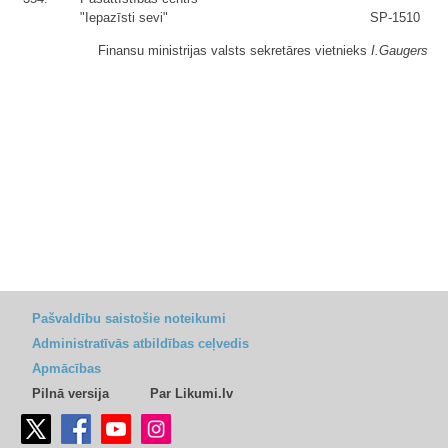
"Iepazīsti sevi"
SP-1510
Finansu ministrijas valsts sekretāres vietnieks
I.Gaugers
Pašvaldību saistošie noteikumi
Administratīvās atbildības ceļvedis
Apmācības
Pilnā versija
Par Likumi.lv