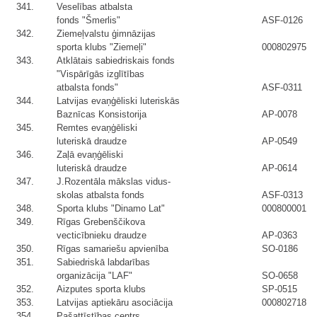
341.
Veselības atbalsta
fonds "Šmerlis"
ASF-0126
342.
Ziemeļvalstu ģimnāzijas
sporta klubs "Ziemeļi"
000802975
343.
Atklātais sabiedriskais fonds
"Vispārīgās izglītības
atbalsta fonds"
ASF-0311
344.
Latvijas evaņģēliski luteriskās
Baznīcas Konsistorija
AP-0078
345.
Remtes evaņģēliski
luteriskā draudze
AP-0549
346.
Zaļā evaņģēliski
luteriskā draudze
AP-0614
347.
J.Rozentāla mākslas vidus-
skolas atbalsta fonds
ASF-0313
348.
Sporta klubs "Dinamo Lat"
000800001
349.
Rīgas Grebenščikova
vecticībnieku draudze
AP-0363
350.
Rīgas samariešu apvienība
SO-0186
351.
Sabiedriskā labdarības
organizācija "LAF"
SO-0658
352.
Aizputes sporta klubs
SP-0515
353.
Latvijas aptiekāru asociācija
000802718
354.
Pašattīstības centrs