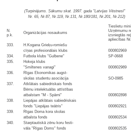
(Turpinājums. Sākumu skat. 1997. gada "Latvijas Vēstnesī"
Nr. 65, Nr.87, Nr.119, Nr.131, Nr.180/181, Nr.201, Nr.212)
Tieslietu mini
N.
Uzņēmumu re
Organizācijas nosaukums
p.k.
izsniegtās reģ
apliecības Nr
333.
H.Kogana Grieķu-romiešu
cīņas profesionālais klubs
000802969
334.
Futbola klubs "Gulbene"
SP-0668
335.
Hokeja klubs
"Smiltenes vanagi"
000802989
336.
Rīgas Ekonomikas augst-
skolas studentu asociācija
SO-0985
337.
Atklātais sabiedriskais fonds
Bērnu intelektuālās attīstības
atbalstam "M - Spārni"
000802898
338.
Liepājas atklātais sabiedriskais
fonds "Liepājas teātris"
000802921
339.
Rīgas Doma kora skolas
atbalsta fonds
000802534
340.
Starptautiskā zēnu koru festi-
vāla "Rīgas Doms" fonds
000802535