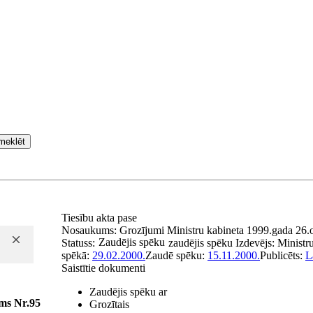
meklēt
Tiesību akta pase
Nosaukums:
Grozījumi Ministru kabineta 1999.gada 26.o
Zaudējis spēku
Statuss:
zaudējis spēku
Izdevējs:
Ministr
spēkā:
29.02.2000.
Zaudē spēku:
15.11.2000.
Publicēts:
L
Saistītie dokumenti
Zaudējis spēku ar
ums Nr.95
Grozītais