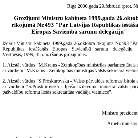
Rīgā 2000.gada 29.februārī (prot. Nr
Grozījumi Ministru kabineta 1999.gada 26.okto
rīkojumā Nr.493 "Par Latvijas Republikas iestāš
Eiropas Savienībā sarunu delegāciju"
Izdarīt Ministru kabineta 1999.gada 26.oktobra rīkojumā Nr.493 "Par
Republikas iestāšanās Eiropas Savienībā sarunu delegāciju" (
Vēstnesis, 1999, 355.nr.) šādus grozījumus:
1. Aizstāt vārdus "M.Krams - Zemkopības ministrijas parlamentārais s
ar vārdiem "M.Krams - Zemkopības ministrijas valsts sekretāra vietni
2. Aizstāt vārdus "S.Proskurovska - Valsts pārvaldes reformas biroja 
ar vārdiem "S.Proskurovska - Īpašu uzdevumu ministra valsts pār
pašvaldību reformu lietās sekretariāta vadītāja vietniece".
Ministru prezident
Ārlietu ministrs