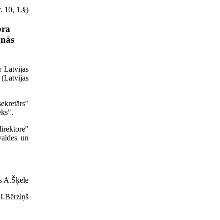
. 10, 1.§)
bra
anās
 Latvijas
Latvijas
ekretārs"
eks".
direktore"
valdes un
s A.Šķēle
 I.Bērziņš