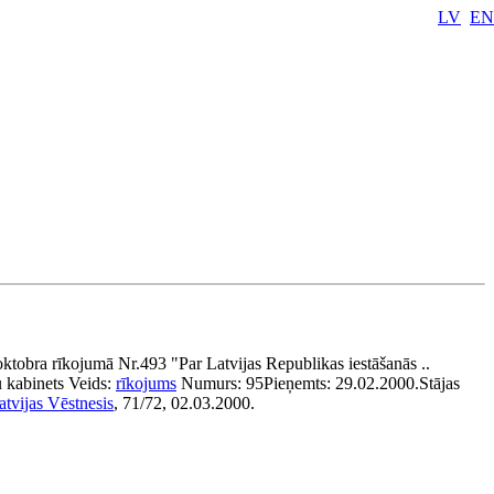
LV
EN
ktobra rīkojumā Nr.493 "Par Latvijas Republikas iestāšanās ..
u kabinets
Veids:
rīkojums
Numurs:
95
Pieņemts:
29.02.2000.
Stājas
atvijas Vēstnesis
, 71/72, 02.03.2000.