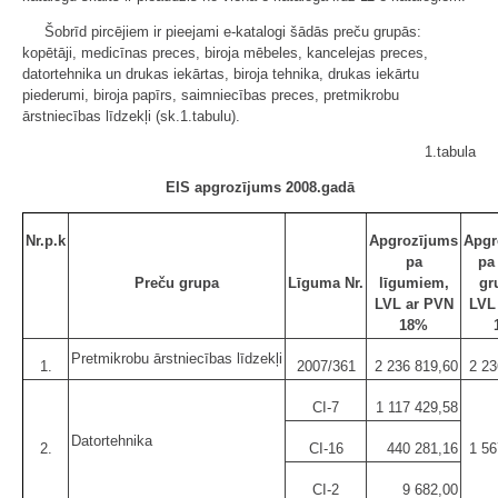
Šobrīd pircējiem ir pieejami e-katalogi šādās preču grupās:
kopētāji, medicīnas preces, biroja mēbeles, kancelejas preces,
datortehnika un drukas iekārtas, biroja tehnika, drukas iekārtu
piederumi, biroja papīrs, saimniecības preces, pretmikrobu
ārstniecības līdzekļi (sk.1.tabulu).
1.tabula
EIS apgrozījums 2008.gadā
Nr.p.k
Apgrozījums
Apgr
pa
pa
Preču grupa
Līguma Nr.
līgumiem,
gr
LVL ar PVN
LVL
18%
Pretmikrobu ārstniecības līdzekļi
1.
2007/361
2 236 819,60
2 23
CI-7
1 117 429,58
Datortehnika
2.
CI-16
440 281,16
1 56
CI-2
9 682,00