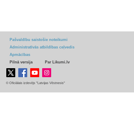
Pašvaldību saistošie noteikumi
Administratīvās atbildības ceļvedis
Apmācības
Pilnā versija
Par Likumi.lv
© Oficiālais izdevējs "Latvijas Vēstnesis"