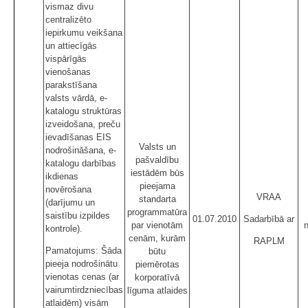
vismaz divu
centralizēto
iepirkumu veikšana
un attiecīgās
vispārīgās
vienošanas
parakstīšana
valsts vārdā, e-
katalogu struktūras
izveidošana, preču
ievadīšanas EIS
Valsts un
nodrošināšana, e-
pašvaldību
katalogu darbības
iestādēm būs
ikdienas
pieejama
novērošana
VRAA
standarta
(darījumu un
programmatūra
saistību izpildes
01.07.2010
Sadarbībā ar
par vienotām
kontrole).
cenām, kurām
RAPLM
Pamatojums: Šāda
būtu
pieeja nodrošinātu
piemērotas
vienotas cenas (ar
korporatīvā
vairumtirdzniecības
līguma atlaides
atlaidēm) visām