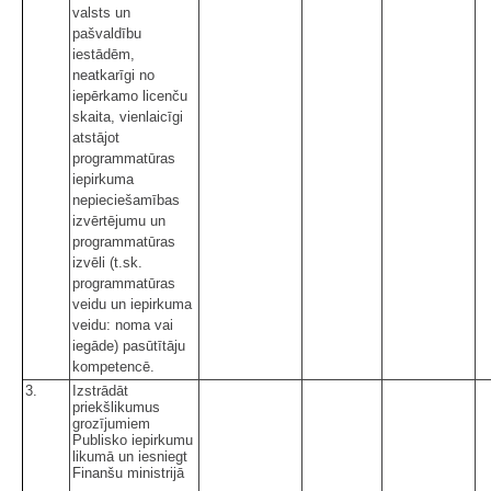
valsts un
pašvaldību
iestādēm,
neatkarīgi no
iepērkamo licenču
skaita, vienlaicīgi
atstājot
programmatūras
iepirkuma
nepieciešamības
izvērtējumu un
programmatūras
izvēli (t.sk.
programmatūras
veidu un iepirkuma
veidu: noma vai
iegāde) pasūtītāju
kompetencē.
3.
Izstrādāt
priekšlikumus
grozījumiem
Publisko iepirkumu
likumā un iesniegt
Finanšu ministrijā