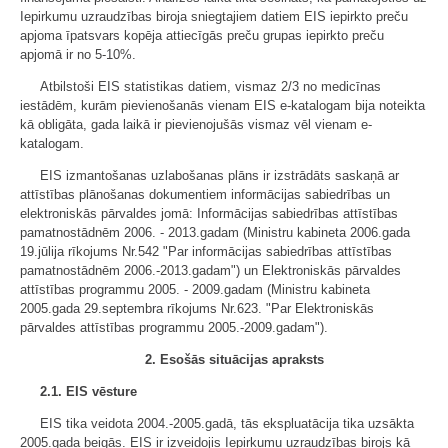
Iepirkumu uzraudzības biroja sniegtajiem datiem EIS iepirkto preču
apjoma īpatsvars kopēja attiecīgās preču grupas iepirkto preču
apjomā ir no 5-10%.
Atbilstoši EIS statistikas datiem, vismaz 2/3 no medicīnas
iestādēm, kurām pievienošanās vienam EIS e-katalogam bija noteikta
kā obligāta, gada laikā ir pievienojušās vismaz vēl vienam e-
katalogam.
EIS izmantošanas uzlabošanas plāns ir izstrādāts saskaņā ar
attīstības plānošanas dokumentiem informācijas sabiedrības un
elektroniskās pārvaldes jomā: Informācijas sabiedrības attīstības
pamatnostādnēm 2006. - 2013.gadam (Ministru kabineta 2006.gada
19.jūlija rīkojums Nr.542 "Par informācijas sabiedrības attīstības
pamatnostādnēm 2006.-2013.gadam") un Elektroniskās pārvaldes
attīstības programmu 2005. - 2009.gadam (Ministru kabineta
2005.gada 29.septembra rīkojums Nr.623. "Par Elektroniskās
pārvaldes attīstības programmu 2005.-2009.gadam").
2. Esošās situācijas apraksts
2.1. EIS vēsture
EIS tika veidota 2004.-2005.gadā, tās ekspluatācija tika uzsākta
2005.gada beigās. EIS ir izveidojis Iepirkumu uzraudzības birojs kā