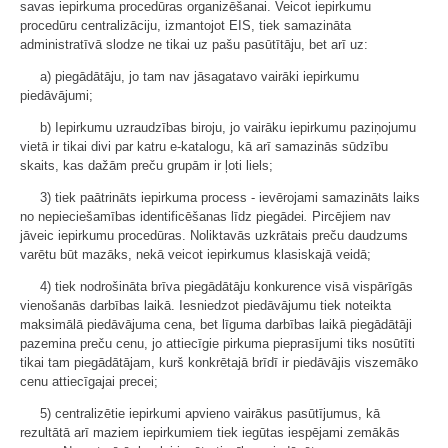
savas iepirkuma procedūras organizēšanai. Veicot iepirkumu
procedūru centralizāciju, izmantojot EIS, tiek samazināta
administratīvā slodze ne tikai uz pašu pasūtītāju, bet arī uz:
a) piegādātāju, jo tam nav jāsagatavo vairāki iepirkumu
piedāvājumi;
b) Iepirkumu uzraudzības biroju, jo vairāku iepirkumu paziņojumu
vietā ir tikai divi par katru e-katalogu, kā arī samazinās sūdzību
skaits, kas dažām preču grupām ir ļoti liels;
3) tiek paātrināts iepirkuma process - ievērojami samazināts laiks
no nepieciešamības identificēšanas līdz piegādei
.
Pircējiem nav
jāveic iepirkumu procedūras. Noliktavās uzkrātais preču daudzums
varētu būt mazāks, nekā veicot iepirkumus klasiskajā veidā;
4) tiek nodrošināta brīva piegādātāju konkurence visā vispārīgās
vienošanās darbības laikā. Iesniedzot piedāvājumu tiek noteikta
maksimālā piedāvājuma cena, bet līguma darbības laikā piegādātāji
pazemina preču cenu, jo attiecīgie pirkuma pieprasījumi tiks nosūtīti
tikai tam piegādātājam, kurš konkrētajā brīdī ir piedāvājis viszemāko
cenu attiecīgajai precei;
5) centralizētie iepirkumi apvieno vairākus pasūtījumus, kā
rezultātā arī maziem iepirkumiem tiek iegūtas iespējami zemākās