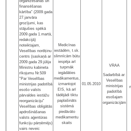
organizēšanas un
finansēšanas
kārtība" (2009.gada
27.janvāra
grozījumi, kas
stājušies spēkā
2009.gada 1.martā,
redakcijā)
Medicīnas
noteiktajam,
iestādēm, t.sk.
Veselības norēķinu
slimnīcām būtu
centrs (saskaņā ar
iespēja arī
2009.gada 29.jūlija
VRAA
turpmāk
Ministru kabineta
iegādāties
rīkojumu Nr.509
Sadarbībā ar:
medikamentus,
"Par Veselības
Veselības
izmantojot
01.05.2010
ministrijas padotībā
ministrijas
EIS, kā arī
esošo valsts
padotībā
tādējādi tiktu
pārvaldes iestāžu
esošajam
paplašināts
reorganizāciju"
organizācijām
sistēmā
Veselības obligātās
piedāvāto
apdrošināšanas
medikamentu
valsts aģentūras
skaits
funkciju pārņēmējs)
vairs neveic