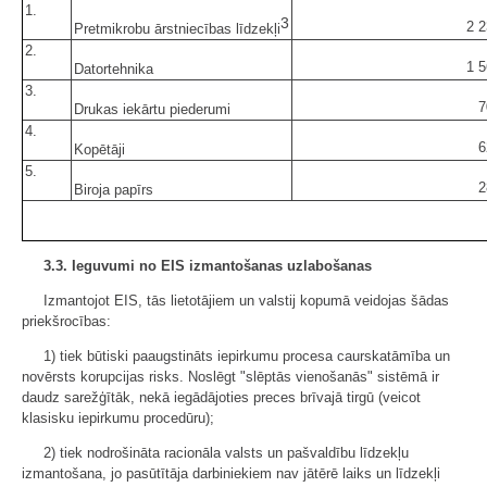
1.
3
2 2
Pretmikrobu ārstniecības līdzekļi
2.
1 5
Datortehnika
3.
7
Drukas iekārtu piederumi
4.
6
Kopētāji
5.
2
Biroja papīrs
3.3. Ieguvumi no EIS izmantošanas uzlabošanas
Izmantojot EIS, tās lietotājiem un valstij kopumā veidojas šādas
priekšrocības:
1) tiek būtiski paaugstināts iepirkumu procesa caurskatāmība un
novērsts korupcijas risks. Noslēgt "slēptās vienošanās" sistēmā ir
daudz sarežģītāk, nekā iegādājoties preces brīvajā tirgū (veicot
klasisku iepirkumu procedūru);
2) tiek nodrošināta racionāla valsts un pašvaldību līdzekļu
izmantošana, jo pasūtītāja darbiniekiem nav jātērē laiks un līdzekļi