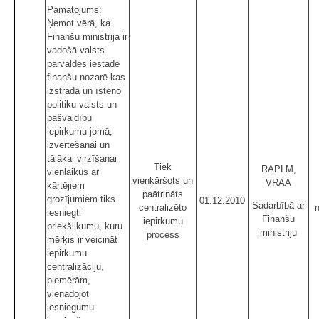
Pamatojums:
Ņemot vērā, ka
Finanšu ministrija ir
vadošā valsts
pārvaldes iestāde
finanšu nozarē kas
izstrādā un īsteno
politiku valsts un
pašvaldību
iepirkumu jomā,
izvērtēšanai un
tālākai virzīšanai
Tiek
RAPLM,
vienlaikus ar
vienkāršots un
VRAA
kārtējiem
paātrināts
grozījumiem tiks
01.12.2010
Sadarbībā ar
centralizēto
iesniegti
Finanšu
iepirkumu
priekšlikumu, kuru
ministriju
process
mērķis ir veicināt
iepirkumu
centralizāciju,
piemērām,
vienādojot
iesniegumu