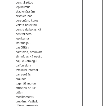
centralizētos
iepirkumus
stacionārajām
ārstniecības
personām, kuros
Valsts norēķinu
centrs darbojas kā
centralizēto
iepirkuma
institūcija -
pasūtītāja
pārstāvis, savukārt
slimnīcas kā esošo
zāļu e-katalogu
dalībnieki ir
izteikuši interesi
par esošās
prakses
turpināšanu un
attīstību arī uz
citām
medikamentu
grupām. Pašlaik
VRAA uzturētajā