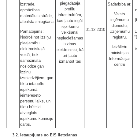
piegādātāja
izstrāde,
Sadarbībā ar:
profilu
apmācības
Valsts
infrastruktūra,
materiālu izstrāde,
ieņēmumu
(
kas ļautu iegūt
atbalsta sniegšana.
dienestu,
iepirkumu
31.12.2010
Pamatojums:
Uzņēmumu
E
veikšanai
Nodrošinot izziņu
reģistru,
"
nepieciešamas
pieejamību
izziņas
Iekšlietu
elektroniskajā
i
elektroniski, kā
ministrijas
veidā, tiek
arī ļautu
Informācijas
samazināta
izmantot tās
centru
noslodze gan
izziņu
izsniedzējiem, gan
tiktu ietaupīts
iepirkumā
ieinteresēto
personu laiks, un
tiktu būtiski
atvieglots
iepirkumu komisiju
darbs.
3.2. Ietaupījums no EIS lietošanas