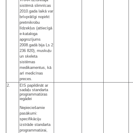
sistēmā slimnīcas
2010.gada laikā var
brīvprātīgi nopirkt
pretmikrobu
līdzekļus (attiecīgā
e-kataloga
apgrozījums
2008.gadā bija Ls 2
236 820), muskuļu
un skeleta
sistēmas
medikamentus, kā
arī medicīnas
preces.
2.
EIS papildināt ar
sadaļu standarta
programmatūras
iegādei
Nepieciešamie
pasākumi:
specifikāciju
izstrāde standarta
programmatūrai,