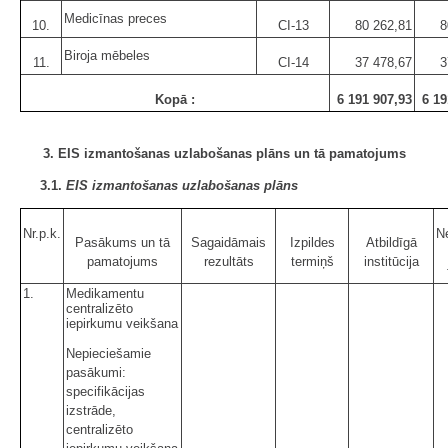
Medicīnas preces
10.
CI-13
80 262,81
8
Biroja mēbeles
11.
CI-14
37 478,67
3
Kopā :
6 191 907,93
6 19
3. EIS izmantošanas uzlabošanas plāns un tā pamatojums
3.1.
EIS izmantošanas uzlabošanas plāns
Nr.p.k.
N
Pasākums un tā
Sagaidāmais
Izpildes
Atbildīgā
pamatojums
rezultāts
termiņš
institūcija
1.
Medikamentu
centralizēto
iepirkumu veikšana
Nepieciešamie
pasākumi:
specifikācijas
izstrāde,
centralizēto