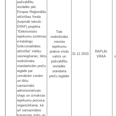
pašvaldību
iestādēs pēc
Eiropas Reģionālās
attīstības fonda
(turpmāk tekstā -
ERAF) projekta
"Elektronisko
Tiek
iepirkumu sistēmas
nodrošināta
e-katalogu
vienota
funkcionalitātes
iepirkumu
attīstība" mērķu
prakse visās
RAPLM,
31.12.2010.
sasniegšanas, tiktu
valsts un
VRAA
nodrošināta
pašvaldību
standartizēto preču
iestādēs
iegāde par
standarta
zemākām cenām
preču iegādei
un tiktu
samazināts
administratīvais
slogs un izmaksas
iepirkumu procesa
organizēšanai, kā
arī samazinātos
korupcijas risks un