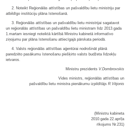
2. Noteikt Reģionālās attīstības un pašvaldību lietu ministriju par
atbildīgo institūciju plāna īstenošanā.
3. Reģionālās attīstības un pašvaldību lietu ministrijai sagatavot
un reģionālās attīstības un pašvaldību lietu ministram līdz 2013.gada
1.martam iesniegt noteiktā kārtībā Ministru kabinetā informatīvo
ziņojumu par plāna īstenošanu attiecīgajā pārskata periodā.
4. Valsts reģionālās attīstības aģentūrai nodrošināt plānā
paredzēto pasākumu īstenošanu piešķirto valsts budžeta līdzekļu
ietvaros.
Ministru prezidents
V.Dombrovskis
Vides ministrs, reģionālās attīstības un
pašvaldību lietu ministra pienākumu izpildītājs
R.Vējonis
(Ministru kabineta
2010.gada 22.aprīļa
rīkojums Nr.231)