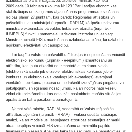
uzlabošanas plāns ir sagatavots atbilstoši Ministru kabineta
2009.gada 19.februāra rīkojuma Nr.123 "Par Latvijas ekonomikas
stabilizācijas un izaugsmes atjaunošanas programmas ieviešanas
rīcības plānu" 27.punktam, kas paredz Reģionālās attīstības un
pašvaldību lietu ministrijai (turpmāk - RAPLM) kā Īpašu uzdevumu
ministra elektroniskās pārvaldes lietās sekretariāta (turpmāk -
ĪUMEPLS) funkciju pārņēmējai uzdevumu izstrādāt un iesniegt
Ministru kabinetā EIS izmantošanas uzlabošanas plānu, lai uzlabotu
iepirkumu efektivitāti un caurspīdību.
Lai taupītu valsts un pašvaldību līdzekļus ir nepieciešams veicināt
elektronisko iepirkumu (turpmāk - e-iepirkumi) izmantošanu un
attīstību, kas ļautu atkarībā no izmantotā e-iepirkumu veida
(elektroniskā izsole jeb e-izsole, elektroniskais konkurss jeb e-
konkurss un elektroniskais katalogs jeb e-katalogs) ievērojami
vienkāršot iepirkuma procesu un nodrošināt izdevīgākus piegādes vai
pakalpojumu sniegšanas nosacījumus, kā arī nodrošinātu veselu
virkni citu priekšrocību, kas detalizēti paskaidrots esošās situācijas
aprakstā un katra pasākuma pamatojumā.
Ņemot vērā minēto, RAPLM, sadarbībā ar Valsts reģionālās
attīstības aģentūru (turpmāk - VRAA) ir veikusi esošās situācijas
analīzi, kā arī modelējusi iespējamos attīstības scenārijus ar mērķi
atrast iespējas veicināt EIS izmantošanu ar minimālu papildu
finansējuma piesaisti. Analīzes laikā tika secināts, ka pamatojoties uz