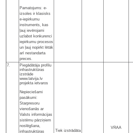
Pamatojums: e-
izsoles ir klasisks
e-iepirkumu
instruments, kas
ļauj ievērojami
uzlabot konkurenci
iepirkumu procesos
un ļauj nopirkt lētāk
arī nestandarta
preces.
7.
Piegādātāja profilu
infrastruktūras
izstrāde
www.latvija.lv
projekta ietvaros
Nepieciešami
pasākumi:
Starpresoru
vienošanās ar
Valsts informācijas
sistēmu pārziņiem
noslēgšana,
VRAA
Tiek izstrādāta
infrastruktūras