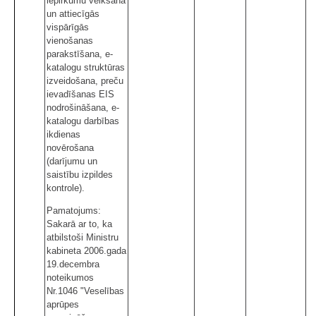
iepirkumu veikšana
un attiecīgās
vispārīgās
vienošanas
parakstīšana, e-
katalogu struktūras
izveidošana, preču
ievadīšanas EIS
nodrošināšana, e-
katalogu darbības
ikdienas
novērošana
(darījumu un
saistību izpildes
kontrole).
Pamatojums:
Sakarā ar to, ka
atbilstoši Ministru
kabineta 2006.gada
19.decembra
noteikumos
Nr.1046 "Veselības
aprūpes