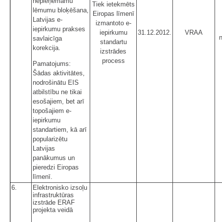
nepieņemamu
Tiek ietekmēts
lēmumu bloķēšana,
Eiropas līmenī
Latvijas e-
izmantoto e-
iepirkumu prakses
iepirkumu
31.12.2012.
VRAA
savlaicīga
standartu
korekcija.
izstrādes
process
Pamatojums:
Šādas aktivitātes,
nodrošinātu EIS
atbilstību ne tikai
esošajiem, bet arī
topošajiem e-
iepirkumu
standartiem, kā arī
popularizētu
Latvijas
panākumus un
pieredzi Eiropas
līmenī.
6.
Elektronisko izsoļu
infrastruktūras
izstrāde ERAF
projekta veidā