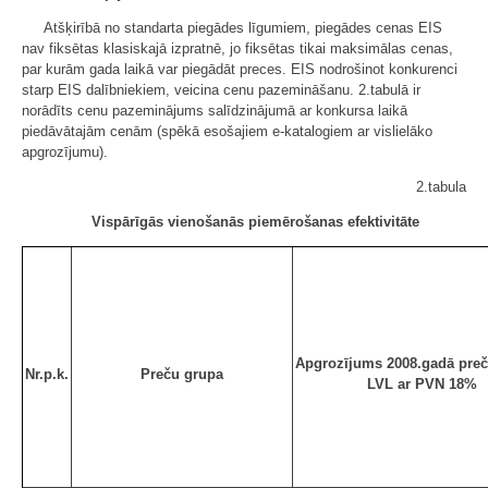
Atšķirībā no standarta piegādes līgumiem, piegādes cenas EIS
nav fiksētas klasiskajā izpratnē, jo fiksētas tikai maksimālas cenas,
par kurām gada laikā var piegādāt preces. EIS nodrošinot konkurenci
starp EIS dalībniekiem, veicina cenu pazemināšanu. 2.tabulā ir
norādīts cenu pazeminājums salīdzinājumā ar konkursa laikā
piedāvātajām cenām (spēkā esošajiem e-katalogiem ar vislielāko
apgrozījumu).
2.tabula
Vispārīgās vienošanās piemērošanas efektivitāte
Apgrozījums 2008.gadā preč
Nr.p.k.
Preču grupa
LVL ar PVN 18%