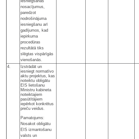
iesniegšanas
nosacījumus,
paredzot
nodrošinājuma
iesniegšanu arī
gadījumos, kad
iepirkuma
procedūras
rezultātā tiks
slēgtas vispārīgās
vienošanās.
4.
Izstrādāt un
iesniegt normatīvo
aktu projektus, kas
noteiktu obligātu
EIS lietošanu
Ministru kabineta
noteiktajiem
pasūtītājiem
iepērkot konkrētus
preču veidus.
Pamatojums:
Nosakot obligātu
EIS izmantošanu
valsts un