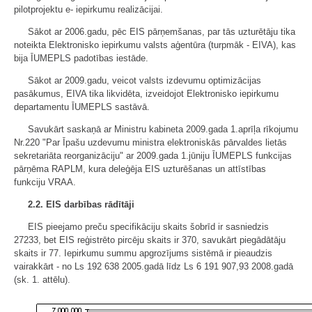
pilotprojektu e- iepirkumu realizācijai.
Sākot ar 2006.gadu, pēc EIS pārņemšanas, par tās uzturētāju tika
noteikta Elektronisko iepirkumu valsts aģentūra (turpmāk - EIVA), kas
bija ĪUMEPLS padotības iestāde.
Sākot ar 2009.gadu, veicot valsts izdevumu optimizācijas
pasākumus, EIVA tika likvidēta, izveidojot Elektronisko iepirkumu
departamentu ĪUMEPLS sastāvā.
Savukārt saskaņā ar Ministru kabineta 2009.gada 1.aprīļa rīkojumu
Nr.220 "Par Īpašu uzdevumu ministra elektroniskās pārvaldes lietās
sekretariāta reorganizāciju" ar 2009.gada 1.jūniju ĪUMEPLS funkcijas
pārņēma RAPLM, kura deleģēja EIS uzturēšanas un attīstības
funkciju VRAA.
2.2. EIS darbības rādītāji
EIS pieejamo preču specifikāciju skaits šobrīd ir sasniedzis
27233, bet EIS reģistrēto pircēju skaits ir 370, savukārt piegādātāju
skaits ir 77. Iepirkumu summu apgrozījums sistēmā ir pieaudzis
vairakkārt - no Ls 192 638 2005.gadā līdz Ls 6 191 907,93 2008.gadā
(sk. 1. attēlu).