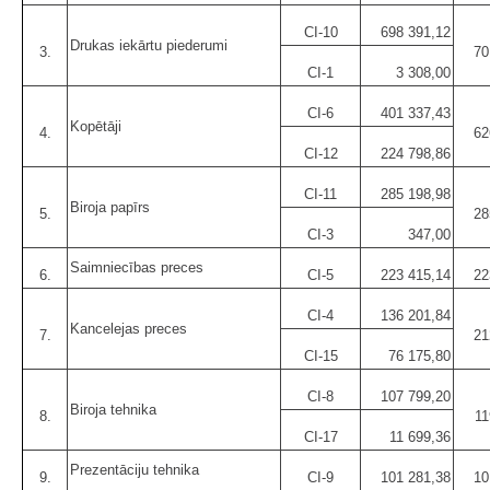
CI-10
698 391,12
Drukas iekārtu piederumi
3.
70
CI-1
3 308,00
CI-6
401 337,43
Kopētāji
4.
62
CI-12
224 798,86
CI-11
285 198,98
Biroja papīrs
5.
28
CI-3
347,00
Saimniecības preces
6.
CI-5
223 415,14
22
CI-4
136 201,84
Kancelejas preces
7.
21
CI-15
76 175,80
CI-8
107 799,20
Biroja tehnika
8.
11
CI-17
11 699,36
Prezentāciju tehnika
9.
CI-9
101 281,38
10