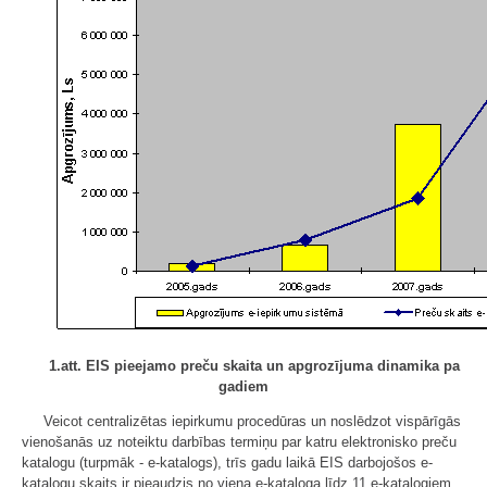
1.att. EIS pieejamo preču skaita un apgrozījuma dinamika pa
gadiem
Veicot centralizētas iepirkumu procedūras un noslēdzot vispārīgās
vienošanās uz noteiktu darbības termiņu par katru elektronisko preču
katalogu (turpmāk - e-katalogs), trīs gadu laikā EIS darbojošos e-
katalogu skaits ir pieaudzis no viena e-kataloga līdz 11 e-katalogiem.