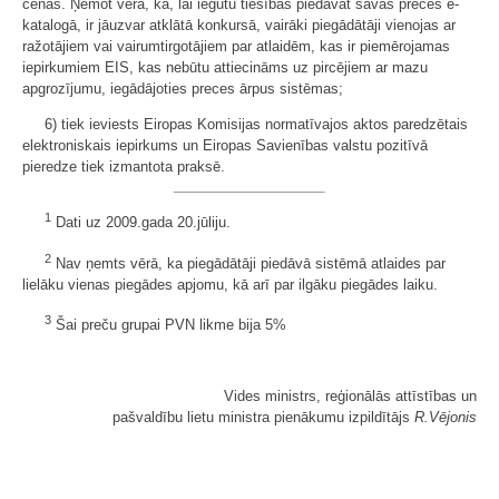
cenas. Ņemot vērā, ka, lai iegūtu tiesības piedāvāt savas preces e-
katalogā, ir jāuzvar atklātā konkursā, vairāki piegādātāji vienojas ar
ražotājiem vai vairumtirgotājiem par atlaidēm, kas ir piemērojamas
iepirkumiem EIS, kas nebūtu attiecināms uz pircējiem ar mazu
apgrozījumu, iegādājoties preces ārpus sistēmas;
6) tiek ieviests Eiropas Komisijas normatīvajos aktos paredzētais
elektroniskais iepirkums un Eiropas Savienības valstu pozitīvā
pieredze tiek izmantota praksē.
1
Dati uz 2009.gada 20.jūliju.
2
Nav ņemts vērā, ka piegādātāji piedāvā sistēmā atlaides par
lielāku vienas piegādes apjomu, kā arī par ilgāku piegādes laiku.
3
Šai preču grupai PVN likme bija 5%
Vides ministrs, reģionālās attīstības un
pašvaldību lietu ministra pienākumu izpildītājs
R.Vējonis