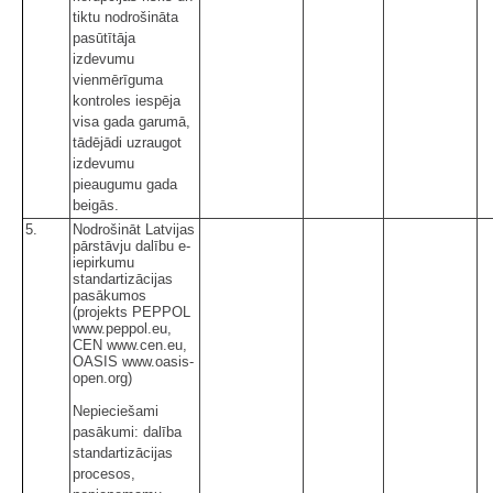
tiktu nodrošināta
pasūtītāja
izdevumu
vienmērīguma
kontroles iespēja
visa gada garumā,
tādējādi uzraugot
izdevumu
pieaugumu gada
beigās.
5.
Nodrošināt Latvijas
pārstāvju dalību e-
iepirkumu
standartizācijas
pasākumos
(projekts PEPPOL
www.peppol.eu,
CEN www.cen.eu,
OASIS www.oasis-
open.org)
Nepieciešami
pasākumi: dalība
standartizācijas
procesos,