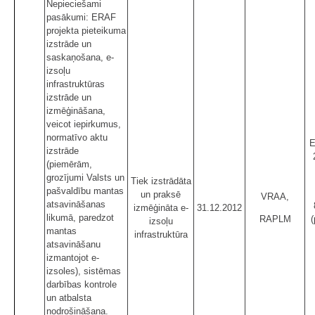
Nepieciešami
pasākumi: ERAF
projekta pieteikuma
izstrāde un
saskaņošana, e-
izsoļu
infrastruktūras
izstrāde un
izmēģināšana,
veicot iepirkumus,
normatīvo aktu
E
izstrāde
(piemērām,
grozījumi Valsts un
Tiek izstrādāta
pašvaldību mantas
un praksē
VRAA,
atsavināšanas
izmēģināta e-
31.12.2012
likumā, paredzot
RAPLM
(
izsoļu
mantas
infrastruktūra
atsavināšanu
izmantojot e-
izsoles), sistēmas
darbības kontrole
un atbalsta
nodrošināšana.