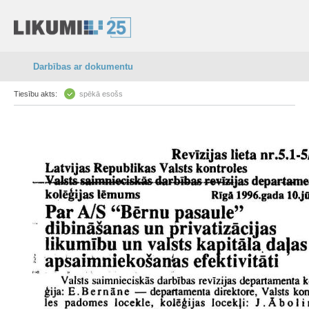
Darbības ar dokumentu
Tiesību akts:
spēkā esošs