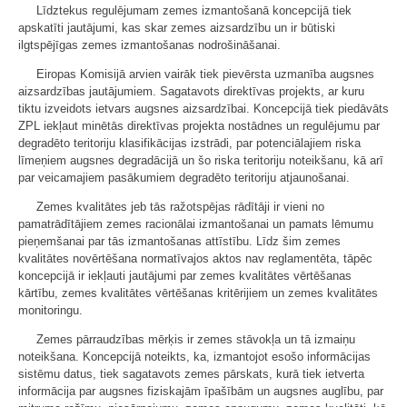
Līdztekus regulējumam zemes izmantošanā koncepcijā tiek
apskatīti jautājumi, kas skar zemes aizsardzību un ir būtiski
ilgtspējīgas zemes izmantošanas nodrošināšanai.
Eiropas Komisijā arvien vairāk tiek pievērsta uzmanība augsnes
aizsardzības jautājumiem. Sagatavots direktīvas projekts, ar kuru
tiktu izveidots ietvars augsnes aizsardzībai. Koncepcijā tiek piedāvāts
ZPL iekļaut minētās direktīvas projekta nostādnes un regulējumu par
degradēto teritoriju klasifikācijas izstrādi, par potenciālajiem riska
līmeņiem augsnes degradācijā un šo riska teritoriju noteikšanu, kā arī
par veicamajiem pasākumiem degradēto teritoriju atjaunošanai.
Zemes kvalitātes jeb tās ražotspējas rādītāji ir vieni no
pamatrādītājiem zemes racionālai izmantošanai un pamats lēmumu
pieņemšanai par tās izmantošanas attīstību. Līdz šim zemes
kvalitātes novērtēšana normatīvajos aktos nav reglamentēta, tāpēc
koncepcijā ir iekļauti jautājumi par zemes kvalitātes vērtēšanas
kārtību, zemes kvalitātes vērtēšanas kritērijiem un zemes kvalitātes
monitoringu.
Zemes pārraudzības mērķis ir zemes stāvokļa un tā izmaiņu
noteikšana. Koncepcijā noteikts, ka, izmantojot esošo informācijas
sistēmu datus, tiek sagatavots zemes pārskats, kurā tiek ietverta
informācija par augsnes fiziskajām īpašībām un augsnes auglību, par