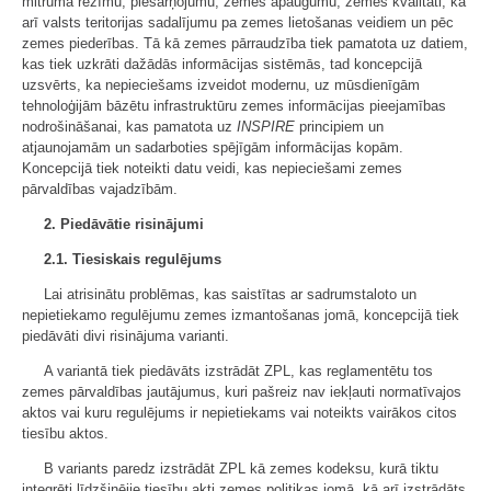
mitruma režīmu, piesārņojumu, zemes apaugumu, zemes kvalitāti, kā
arī valsts teritorijas sadalījumu pa zemes lietošanas veidiem un pēc
zemes piederības. Tā kā zemes pārraudzība tiek pamatota uz datiem,
kas tiek uzkrāti dažādās informācijas sistēmās, tad koncepcijā
uzsvērts, ka nepieciešams izveidot modernu, uz mūsdienīgām
tehnoloģijām bāzētu infrastruktūru zemes informācijas pieejamības
nodrošināšanai, kas pamatota uz
INSPIRE
principiem un
atjaunojamām un sadarboties spējīgām informācijas kopām.
Koncepcijā tiek noteikti datu veidi, kas nepieciešami zemes
pārvaldības vajadzībām.
2. Piedāvātie risinājumi
2.1. Tiesiskais regulējums
Lai atrisinātu problēmas, kas saistītas ar sadrumstaloto un
nepietiekamo regulējumu zemes izmantošanas jomā, koncepcijā tiek
piedāvāti divi risinājuma varianti.
A variantā tiek piedāvāts izstrādāt ZPL, kas reglamentētu tos
zemes pārvaldības jautājumus, kuri pašreiz nav iekļauti normatīvajos
aktos vai kuru regulējums ir nepietiekams vai noteikts vairākos citos
tiesību aktos.
B variants paredz izstrādāt ZPL kā zemes kodeksu, kurā tiktu
integrēti līdzšinējie tiesību akti zemes politikas jomā, kā arī izstrādāts