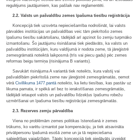
regulējums jautājumiem, kas pašlaik nav reglamentēti.
2.2. Valsts un pašvaldību zemes īpašuma tiesību reģistrācija
Koncepcijā tiek uzsvērta nepieciešamība nodrošināt, lai valsts
pārvaldes institūcijas un pašvaldības veic tām piekrītošo zemes
īpašumu tiesību sakārtošanu, tādējādi arī apzinot šo zemju turpmāko
izmantošanu. Šo jautājumu risināšanai tiek piedāvāts, ka valsts un
pašvaldību institūcijām, kuru valdījumā ir nodota zeme, tā jāreģistrē
zemesgrāmatā noteiktā laikposmā (trīs vai piecu gadu) pēc zemes
reformas beigu termiņa (risinājuma B variants).
Savukārt risinājuma A variantā tiek noteikts, kura valstij vai
pašvaldībām piekrītošā zeme nav jāreģistrē zemesgrāmatās, ņemot
vērā
Civillikuma
1477.pantā
noteikto, ka lietu tiesības, kas pastāv uz
likuma pamata, ir spēkā arī bez to ierakstīšanas zemesgrāmatās,
tādējādi ietaupot valsts un pašvaldību līdzekļus īpašumu robežu
uzmērīšanai un īpašuma tiesību reģistrācijai zemesgrāmatās.
2.3. Rezerves zemju pārvaldība
Viena no problēmām zemes politikas īstenošanā ir zemes
trūkums, ko varētu izmantot par kompensāciju, ja tiek atsavināta
privātpersonu īpašumā esošā zeme un ja tā nepieciešama
sabiedrības vajadzībām. Tāpēc koncepcijā tiek piedāvāts izveidot