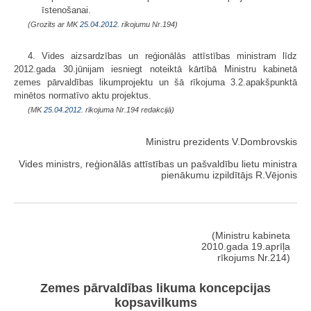
īstenošanai.
(Grozīts ar MK
25.04.2012.
rīkojumu Nr.194)
4. Vides aizsardzības un reģionālās attīstības ministram līdz
2012.gada 30.jūnijam iesniegt noteiktā kārtībā Ministru kabinetā
zemes pārvaldības likumprojektu un šā rīkojuma 3.2.apakšpunktā
minētos normatīvo aktu projektus.
(MK
25.04.2012.
rīkojuma Nr.194 redakcijā)
Ministru prezidents V.Dombrovskis
Vides ministrs, reģionālās attīstības un pašvaldību lietu ministra
pienākumu izpildītājs R.Vējonis
(Ministru kabineta
2010.gada 19.aprīļa
rīkojums Nr.214)
Zemes pārvaldības likuma koncepcijas
kopsavilkums