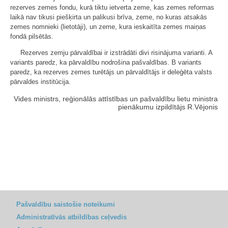
rezerves zemes fondu, kurā tiktu ietverta zeme, kas zemes reformas
laikā nav tikusi piešķirta un palikusi brīva, zeme, no kuras atsakās
zemes nomnieki (lietotāji), un zeme, kura ieskaitīta zemes maiņas
fondā pilsētās.
Rezerves zemju pārvaldībai ir izstrādāti divi risinājuma varianti. A
variants paredz, ka pārvaldību nodrošina pašvaldības. B variants
paredz, ka rezerves zemes turētājs un pārvaldītājs ir deleģēta valsts
pārvaldes institūcija.
Vides ministrs, reģionālās attīstības un pašvaldību lietu ministra
pienākumu izpildītājs R.Vējonis
Pašvaldību saistošie noteikumi
Administratīvās atbildības ceļvedis