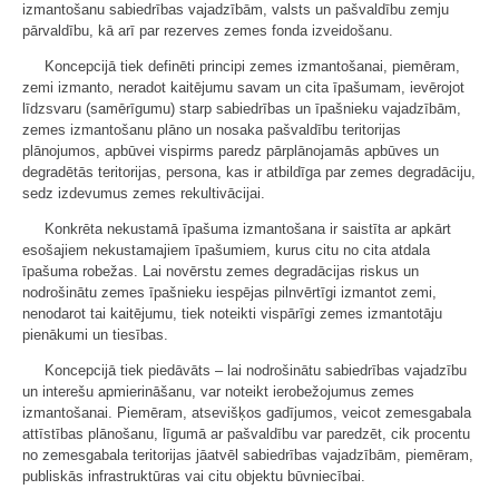
izmantošanu sabiedrības vajadzībām, valsts un pašvaldību zemju
pārvaldību, kā arī par rezerves zemes fonda izveidošanu.
Koncepcijā tiek definēti principi zemes izmantošanai, piemēram,
zemi izmanto, neradot kaitējumu savam un cita īpašumam, ievērojot
līdzsvaru (samērīgumu) starp sabiedrības un īpašnieku vajadzībām,
zemes izmantošanu plāno un nosaka pašvaldību teritorijas
plānojumos, apbūvei vispirms paredz pārplānojamās apbūves un
degradētās teritorijas, persona, kas ir atbildīga par zemes degradāciju,
sedz izdevumus zemes rekultivācijai.
Konkrēta nekustamā īpašuma izmantošana ir saistīta ar apkārt
esošajiem nekustamajiem īpašumiem, kurus citu no cita atdala
īpašuma robežas. Lai novērstu zemes degradācijas riskus un
nodrošinātu zemes īpašnieku iespējas pilnvērtīgi izmantot zemi,
nenodarot tai kaitējumu, tiek noteikti vispārīgi zemes izmantotāju
pienākumi un tiesības.
Koncepcijā tiek piedāvāts – lai nodrošinātu sabiedrības vajadzību
un interešu apmierināšanu, var noteikt ierobežojumus zemes
izmantošanai. Piemēram, atsevišķos gadījumos, veicot zemesgabala
attīstības plānošanu, līgumā ar pašvaldību var paredzēt, cik procentu
no zemesgabala teritorijas jāatvēl sabiedrības vajadzībām, piemēram,
publiskās infrastruktūras vai citu objektu būvniecībai.