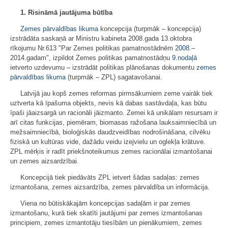
1. Risināmā jautājuma būtība
Zemes pārvaldības likuma
koncepcija (turpmāk – koncepcija)
izstrādāta saskaņā ar Ministru kabineta 2008.gada 13.oktobra
rīkojumu Nr.613 "Par Zemes politikas pamatnostādnēm
2008.
–
2014.gadam", izpildot Zemes politikas pamatnostādņu
9.nodaļā
ietverto uzdevumu – izstrādāt politikas plānošanas dokumentu
zemes
pārvaldības likuma
(turpmāk – ZPL) sagatavošanai.
Latvijā jau kopš zemes reformas pirmsākumiem zeme vairāk tiek
uztverta kā īpašuma objekts, nevis kā dabas sastāvdaļa, kas būtu
īpaši jāaizsargā un racionāli jāizmanto. Zemei kā unikālam resursam ir
arī citas funkcijas, piemēram, biomasas ražošana lauksaimniecībā un
mežsaimniecībā, bioloģiskās daudzveidības nodrošināšana, cilvēku
fiziskā un kultūras vide, dažādu veidu izejvielu un oglekļa krātuve.
ZPL mērķis ir radīt priekšnoteikumus zemes racionālai izmantošanai
un zemes aizsardzībai.
Koncepcijā tiek piedāvāts ZPL ietvert šādas sadaļas: zemes
izmantošana, zemes aizsardzība, zemes pārvaldība un informācija.
Viena no būtiskākajām koncepcijas sadaļām ir par zemes
izmantošanu, kurā tiek skatīti jautājumi par zemes izmantošanas
principiem, zemes izmantotāju tiesībām un pienākumiem, zemes