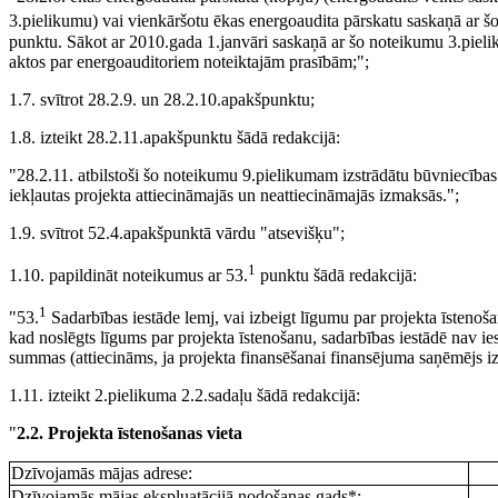
3.pielikumu) vai vienkāršotu ēkas energoaudita pārskatu saskaņā ar š
punktu. Sākot ar 2010.gada 1.janvāri saskaņā ar šo noteikumu 3.pielik
aktos par energoauditoriem noteiktajām prasībām;";
1.7. svītrot 28.2.9. un 28.2.10.apakšpunktu;
1.8. izteikt 28.2.11.apakšpunktu šādā redakcijā:
"28.2.11. atbilstoši šo noteikumu 9.pielikumam izstrādātu būvniecības 
iekļautas projekta attiecināmajās un neattiecināmajās izmaksās.";
1.9. svītrot 52.4.apakšpunktā vārdu "atsevišķu";
1
1.10. papildināt noteikumus ar 53.
punktu šādā redakcijā:
1
"53.
Sadarbības iestāde lemj, vai izbeigt līgumu par projekta īstenoša
kad noslēgts līgums par projekta īstenošanu, sadarbības iestādē nav 
summas (attiecināms, ja projekta finansēšanai finansējuma saņēmējs i
1.11. izteikt 2.pielikuma 2.2.sadaļu šādā redakcijā:
"
2.2. Projekta īstenošanas vieta
Dzīvojamās mājas adrese:
Dzīvojamās mājas ekspluatācijā nodošanas gads*: