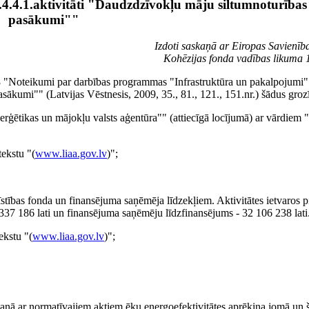
4.4.1.aktivitāti "Daudzdzīvokļu māju siltumnoturības
pasākumi""
Izdoti saskaņā ar Eiropas Savienīb
Kohēzijas fonda vadības likuma 
38 "Noteikumi par darbības programmas "Infrastruktūra un pakalpojumi"
sākumi"" (Latvijas Vēstnesis, 2009, 35., 81., 121., 151.nr.) šādus groz
erģētikas un mājokļu valsts aģentūra"" (attiecīgā locījumā) ar vārdiem "
tekstu "(
www.liaa.gov.lv
)";
tīstības fonda un finansējuma saņēmēja līdzekļiem. Aktivitātes ietvaros 
 337 186 lati un finansējuma saņēmēju līdzfinansējums - 32 106 238 lati
tekstu "(
www.liaa.gov.lv
)";
skaņā ar normatīvajiem aktiem ēku energoefektivitātes aprēķina jomā un