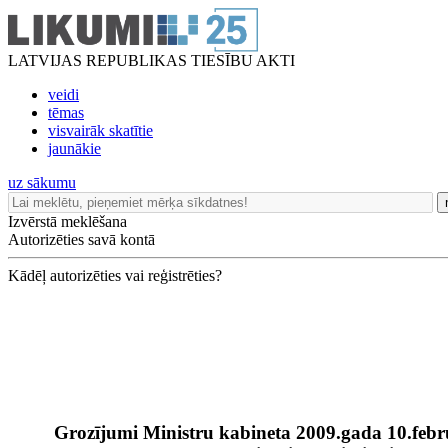
LATVIJAS REPUBLIKAS TIESĪBU AKTI
veidi
tēmas
visvairāk skatītie
jaunākie
uz sākumu
Izvērstā meklēšana
Autorizēties savā kontā
Kādēļ autorizēties vai reģistrēties?
Grozījumi Ministru kabineta 2009.gada 10.fe