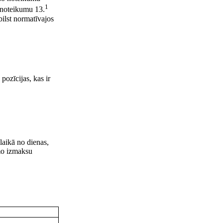
1
 noteikumu 13.
bilst normatīvajos
pozīcijas, kas ir
laikā no dienas,
āmo izmaksu