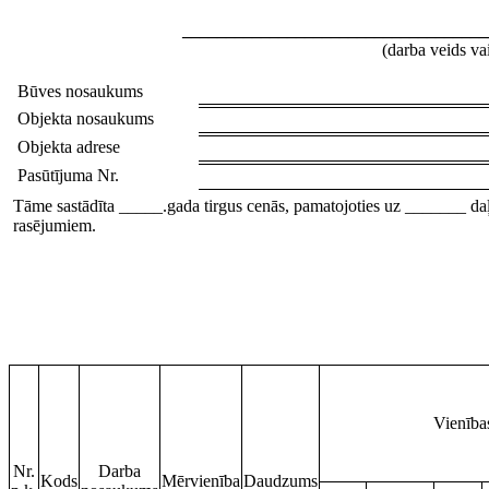
___________________________________
(darba veids v
Būves nosaukums
Objekta nosaukums
Objekta adrese
Pasūtījuma Nr.
Tāme sastādīta _____.gada tirgus cenās, pamatojoties uz _______ da
rasējumiem.
Vienība
Nr.
Darba
Kods
Mērvienība
Daudzums