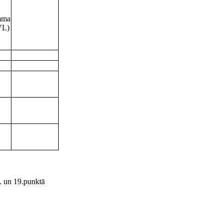
mma
VL)
7. un 19.punktā