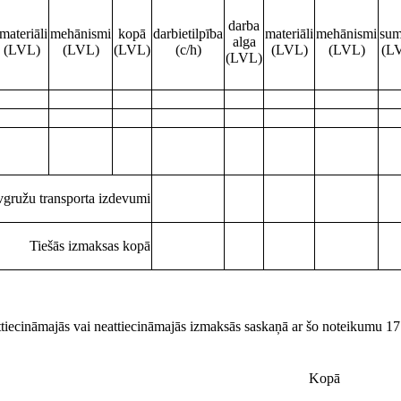
darba
materiāli
mehānismi
kopā
darbietilpība
materiāli
mehānismi
su
alga
(LVL)
(LVL)
(LVL)
(c/h)
(LVL)
(LVL)
(L
(LVL)
vgružu transporta izdevumi
Tiešās izmaksas kopā
 attiecināmajās vai neattiecināmajās izmaksās saskaņā ar šo noteikumu 1
Kopā