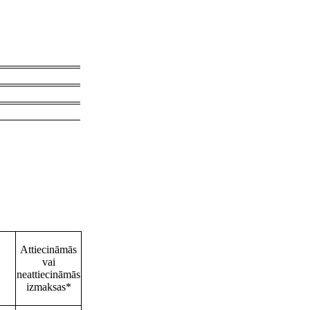
Attiecināmās
vai
neattiecināmās
izmaksas*