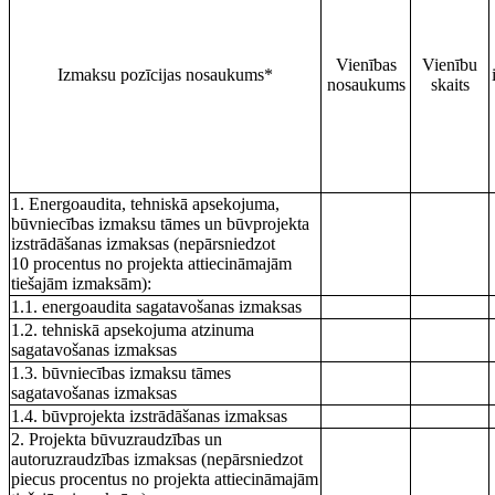
Vienības
Vienību
Izmaksu pozīcijas nosaukums*
nosaukums
skaits
1. Energoaudita, tehniskā apsekojuma,
būvniecības izmaksu tāmes un būvprojekta
izstrādāšanas izmaksas (nepārsniedzot
10 procentus no projekta attiecināmajām
tiešajām izmaksām):
1.1. energoaudita sagatavošanas izmaksas
1.2. tehniskā apsekojuma atzinuma
sagatavošanas izmaksas
1.3. būvniecības izmaksu tāmes
sagatavošanas izmaksas
1.4. būvprojekta izstrādāšanas izmaksas
2. Projekta būvuzraudzības un
autoruzraudzības izmaksas (nepārsniedzot
piecus procentus no projekta attiecināmajām