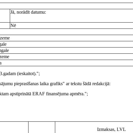
Jā, norādīt datumu:
Nē
zeme
gale
gale
zeme
a
3.gadam (ieskaitot).";
jumu pieprasīšanas laika grafiks" ar tekstu šādā redakcijā:
ktam apstiprinātā ERAF finansējuma apmēra.";
Izmaksas, LVL