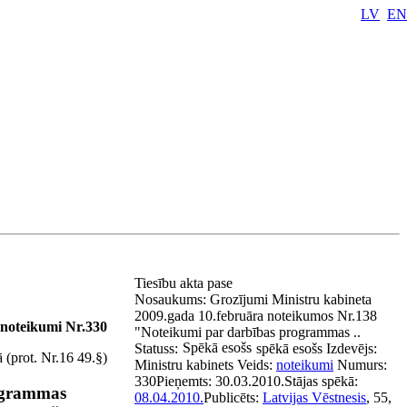
LV
EN
Tiesību akta pase
Nosaukums:
Grozījumi Ministru kabineta
2009.gada 10.februāra noteikumos Nr.138
 noteikumi Nr.330
"Noteikumi par darbības programmas ..
Spēkā esošs
Statuss:
spēkā esošs
Izdevējs:
 (prot. Nr.16 49.§)
Ministru kabinets
Veids:
noteikumi
Numurs:
330
Pieņemts:
30.03.2010.
Stājas spēkā:
rogrammas
08.04.2010.
Publicēts:
Latvijas Vēstnesis
, 55,