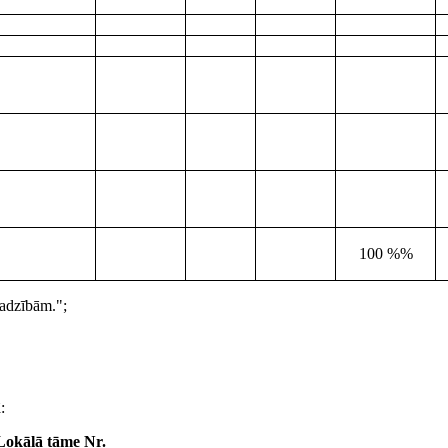
100 %%
jadzībām.";
:
Lokālā tāme Nr.____