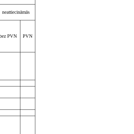
neattiecināmās
bez PVN
PVN