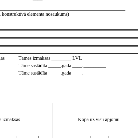
___________________________________________________
ai konstruktīvā elementa nosaukums)
ļas
Tāmes izmaksas ________ LVL
Tāme sastādīta _____.gada ____._________
Tāme sastādīta _____.gada ____._________
s izmaksas
Kopā uz visu apjomu