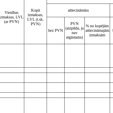
Kopā
attiecināmāss
Vienības
izmaksas,
izmaksas, LVL
LVL (t.sk.
(ar PVN)
PVN
PVN)
% no kopējām
(aizpilda, ja
bez PVN
attiecināmajām
nav
izmaksām
atgūstams)