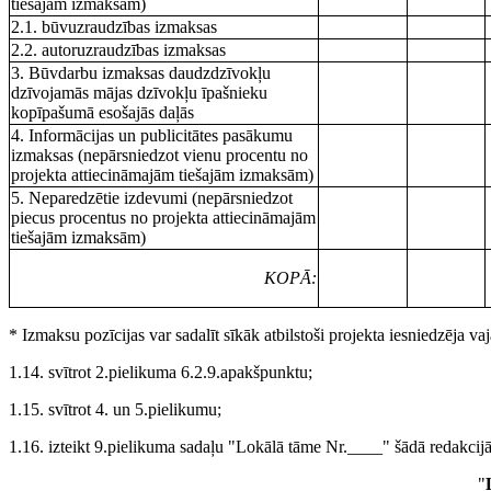
tiešajām izmaksām)
2.1. būvuzraudzības izmaksas
2.2. autoruzraudzības izmaksas
3. Būvdarbu izmaksas daudzdzīvokļu
dzīvojamās mājas dzīvokļu īpašnieku
kopīpašumā esošajās daļās
4. Informācijas un publicitātes pasākumu
izmaksas (nepārsniedzot vienu procentu no
projekta attiecināmajām tiešajām izmaksām)
5. Neparedzētie izdevumi (nepārsniedzot
piecus procentus no projekta attiecināmajām
tiešajām izmaksām)
KOPĀ:
* Izmaksu pozīcijas var sadalīt sīkāk atbilstoši projekta iesniedzēja va
1.14. svītrot 2.pielikuma 6.2.9.apakšpunktu;
1.15. svītrot 4. un 5.pielikumu;
1.16. izteikt 9.pielikuma sadaļu "Lokālā tāme Nr.____" šādā redakcijā
"