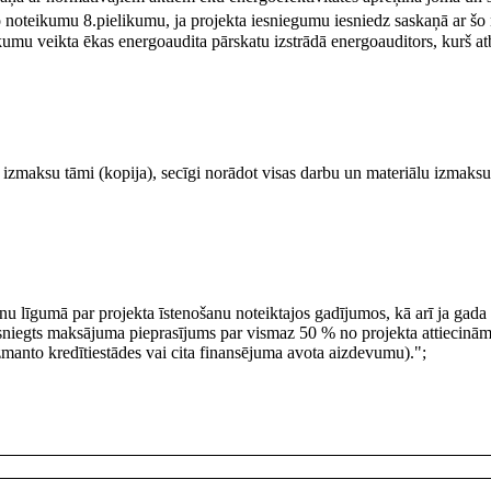
o noteikumu 8.pielikumu, ja projekta iesniegumu iesniedz saskaņā ar šo
umu veikta ēkas energoaudita pārskatu izstrādā energoauditors, kurš at
izmaksu tāmi (kopija), secīgi norādot visas darbu un materiālu izmaksu 
nu līgumā par projekta īstenošanu noteiktajos gadījumos, kā arī ja gada 
iesniegts maksājuma pieprasījums par vismaz 50 % no projekta attiecin
zmanto kredītiestādes vai cita finansējuma avota aizdevumu).";