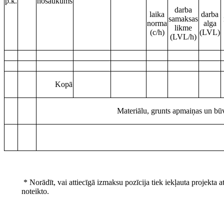
p.k.
nosaukums
darba
laika
darba
samaksas
norma
alga
likme
(c/h)
(LVL)
(LVL/h)
Kopā
Materiālu, grunts apmaiņas un bū
* Norādīt, vai attiecīgā izmaksu pozīcija tiek iekļauta projekta
noteikto.