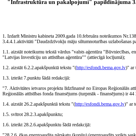
"Infrastruktūra un pakalpojumi" papildinājuma 3.
1. Izdarīt Ministru kabineta 2009.gada 10.februāra noteikumos Nr.1
3.4.4.1.aktivitāti "Daudzdzīvokļu māju siltumnoturības uzlabošanas pa
1.1. aizstāt noteikumu tekstā vārdus "valsts aģentūra "Būvniecības, en
"Latvijas Investīciju un attīstības aģentūra"" (attiecīgā locījumā);
1.2. aizstāt 6.2.2.apakšpunktā tekstu "(
http://esfondi.bema.gov.lv
)" ar 
1.3. izteikt 7.punktu šādā redakcijā:
"7. Aktivitātes ietvaros projektu līdzfinansē no Eiropas Reģionālās at
Reģionālās attīstības fonda finansējums (turpmāk - finansējums) ir 44
1.4. aizstāt 26.2.apakšpunktā tekstu "(
http://esfondi.bema.gov.lv
)" ar 
1.5. svītrot 28.2.3.apakšpunktu;
1.6. izteikt 28.2.6.apakšpunktu šādā redakcijā:
"28.2.6. ēkas energoaudita pārskatu (kopiju) (energoaudits veikts sa