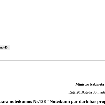
meklēt
Ministru kabineta
Rīgā 2010.gada 30.martā
bruāra noteikumos Nr.138 "Noteikumi par darbības p