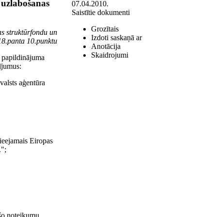
 uzlabošanas
07.04.2010.
Saistītie dokumenti
Grozītais
as struktūrfondu un
Izdoti saskaņā ar
18.panta 10.punktu
Anotācija
Skaidrojumi
 papildinājuma
ījumus:
valsts aģentūra
pieejamais Eiropas
.";
 šo noteikumu