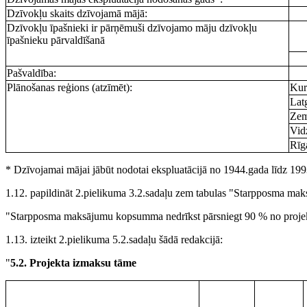
Dzīvokļu skaits dzīvojamā mājā:
Dzīvokļu īpašnieki ir pārņēmuši dzīvojamo māju dzīvokļu
īpašnieku pārvaldīšanā
Pašvaldība:
Plānošanas reģions (atzīmēt):
Kur
Lat
Zem
Vid
Rīg
* Dzīvojamai mājai jābūt nodotai ekspluatācijā no 1944.gada līdz 199
1.12. papildināt 2.pielikuma 3.2.sadaļu zem tabulas "Starpposma maksā
"Starpposma maksājumu kopsumma nedrīkst pārsniegt 90 % no proje
1.13. izteikt 2.pielikuma 5.2.sadaļu šādā redakcijā:
"
5.2. Projekta izmaksu tāme