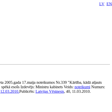
LV
EN
ta 2005.gada 17.maija noteikumos Nr.339 "Kārtība, kādā atļauts
spēkā esošs
Izdevējs:
Ministru kabinets
Veids:
noteikumi
Numurs:
:
12.03.2010.
Publicēts:
Latvijas Vēstnesis
, 40, 11.03.2010.