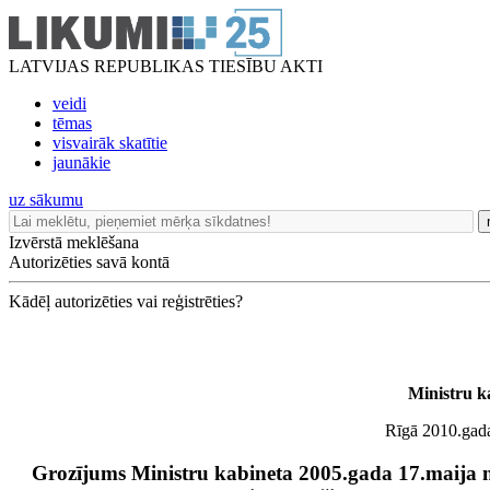
LATVIJAS REPUBLIKAS TIESĪBU AKTI
veidi
tēmas
visvairāk skatītie
jaunākie
uz sākumu
Izvērstā meklēšana
Autorizēties savā kontā
Kādēļ autorizēties vai reģistrēties?
Ministru k
Rīgā 2010.gada
Grozījums Ministru kabineta 2005.gada 17.maija 