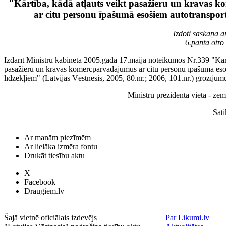
"Kārtība, kādā atļauts veikt pasažieru un kravas
ar citu personu īpašumā esošiem autotranspor
Izdoti saskaņā 
6.panta otro
Izdarīt Ministru kabineta 2005.gada 17.maija noteikumos Nr.339 "Kārt
pasažieru un kravas komercpārvadājumus ar citu personu īpašumā eso
līdzekļiem" (Latvijas Vēstnesis, 2005, 80.nr.; 2006, 101.nr.) grozījum
Ministru prezidenta vietā - ze
Sat
Ar manām piezīmēm
Ar lielāka izmēra fontu
Drukāt tiesību aktu
X
Facebook
Draugiem.lv
Šajā vietnē oficiālais izdevējs
Par Likumi.lv