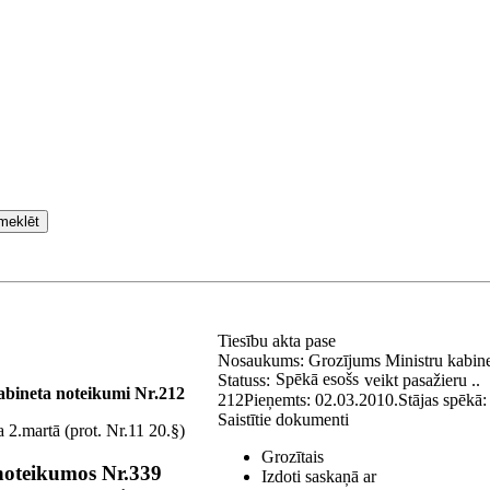
meklēt
Tiesību akta pase
Nosaukums:
Grozījums Ministru kabine
Spēkā esošs
Statuss:
veikt pasažieru ..
abineta noteikumi Nr.212
212
Pieņemts:
02.03.2010.
Stājas spēkā
Saistītie dokumenti
 2.martā (prot. Nr.11 20.§)
Grozītais
noteikumos Nr.339
Izdoti saskaņā ar