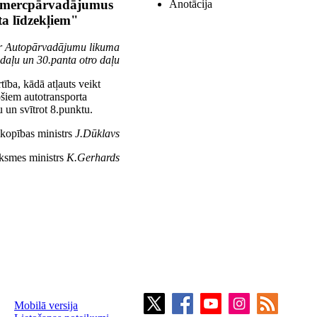
 komercpārvadājumus
Anotācija
ta līdzekļiem"
ar Autopārvadājumu likuma
 daļu un 30.panta otro daļu
ība, kādā atļauts veikt
šiem autotransporta
u un svītrot 8.punktu.
mkopības ministrs
J.Dūklavs
iksmes ministrs
K.Gerhards
Mobilā versija