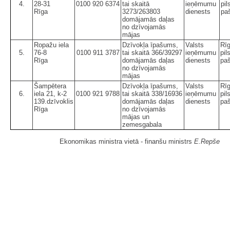
4.
28-31
0100 920 6374
tai skaitā
ieņēmumu
pil
Rīga
3273/263803
dienests
pa
domājamās daļas
no dzīvojamās
mājas
Ropažu iela
Dzīvokļa īpašums,
Valsts
Rī
5.
76-8
0100 911 3787
tai skaitā 366/39297
ieņēmumu
pil
Rīga
domājamās daļas
dienests
paš
no dzīvojamās
mājas
Šampētera
Dzīvokļa īpašums,
Valsts
Rī
6.
iela 21, k-2
0100 921 9788
tai skaitā 338/16936
ieņēmumu
pil
139.dzīvoklis
domājamās daļas
dienests
paš
Rīga
no dzīvojamās
mājas un
zemesgabala
Ekonomikas ministra vietā - finanšu ministrs
E.Repše