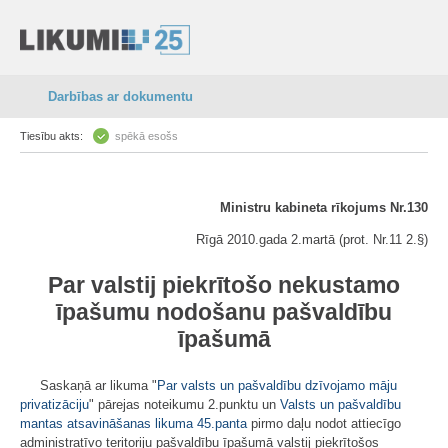
Darbības ar dokumentu
Tiesību akts:
spēkā esošs
Ministru kabineta rīkojums Nr.130
Rīgā 2010.gada 2.martā (prot. Nr.11 2.§)
Par valstij piekrītošo nekustamo
īpašumu nodošanu pašvaldību
īpašumā
Saskaņā ar likuma "
Par valsts un pašvaldību dzīvojamo māju
privatizāciju
" pārejas noteikumu 2.punktu un
Valsts un pašvaldību
mantas atsavināšanas likuma
45.panta
pirmo daļu nodot attiecīgo
administratīvo teritoriju pašvaldību īpašumā valstij piekrītošos