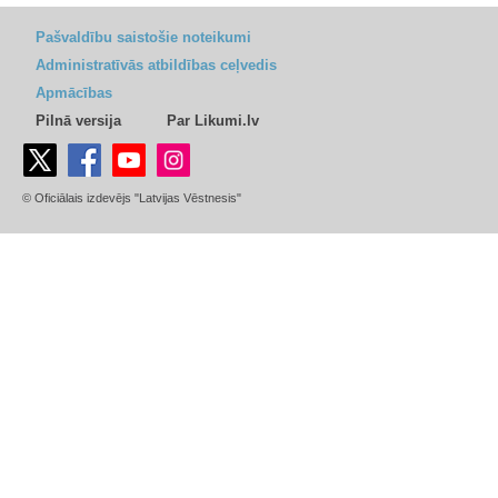
Pašvaldību saistošie noteikumi
Administratīvās atbildības ceļvedis
Apmācības
Pilnā versija
Par Likumi.lv
© Oficiālais izdevējs "Latvijas Vēstnesis"