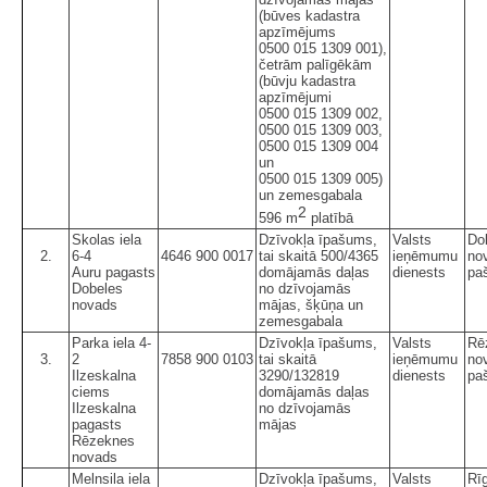
(būves kadastra
apzīmējums
0500 015 1309 001),
četrām palīgēkām
(būvju kadastra
apzīmējumi
0500 015 1309 002,
0500 015 1309 003,
0500 015 1309 004
un
0500 015 1309 005)
un zemesgabala
2
596 m
platībā
Skolas iela
Dzīvokļa īpašums,
Valsts
Do
2.
6-4
4646 900 0017
tai skaitā 500/4365
ieņēmumu
no
Auru pagasts
domājamās daļas
dienests
pa
Dobeles
no dzīvojamās
novads
mājas, šķūņa un
zemesgabala
Parka iela 4-
Dzīvokļa īpašums,
Valsts
Rē
3.
2
7858 900 0103
tai skaitā
ieņēmumu
no
Ilzeskalna
3290/132819
dienests
pa
ciems
domājamās daļas
Ilzeskalna
no dzīvojamās
pagasts
mājas
Rēzeknes
novads
Melnsila iela
Dzīvokļa īpašums,
Valsts
Rī