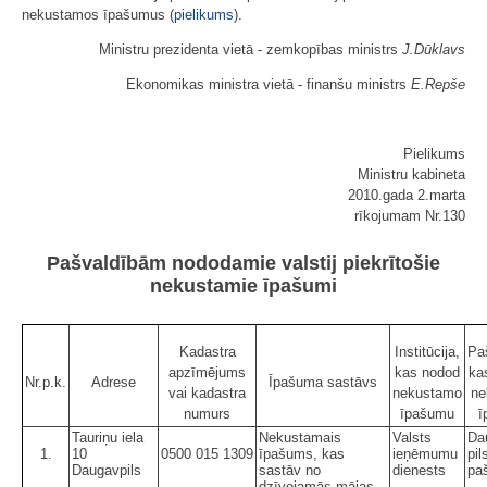
nekustamos īpašumus (
pielikums
).
Ministru prezidenta vietā - zemkopības ministrs
J.Dūklavs
Ekonomikas ministra
vietā - finanšu ministrs
E.Repše
Pielikums
Ministru kabineta
2010.gada 2.marta
rīkojumam Nr.130
Pašvaldībām nododamie valstij piekrītošie
nekustamie īpašumi
Kadastra
Institūcija,
Pa
apzīmējums
kas nodod
ka
Nr.p.k.
Adrese
Īpašuma sastāvs
vai kadastra
nekustamo
ne
numurs
īpašumu
ī
Tauriņu iela
Nekustamais
Valsts
Da
1.
10
0500 015 1309
īpašums, kas
ieņēmumu
pil
Daugavpils
sastāv no
dienests
pa
dzīvojamās mājas