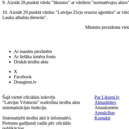
9. Aizstāt 28.punktā vārdu "likumos" ar vārdiem "normatīvajos aktos"
10. Aizstāt 29.punktā vārdus "Latvijas Zivju resursu aģentūra" ar vā
Lauku atbalsta dienests".
Ministru prezidenta vie
Ar manām piezīmēm
Ar lielāka izmēra fontu
Drukāt tiesību aktu
X
Facebook
Draugiem.lv
Šajā vietnē oficiālais izdevējs
Par Likumi.lv
"Latvijas Vēstnesis" nodrošina tiesību aktu
Aktualitātes
sistematizācijas funkciju.
Atsauksmēm
Apmācības
Sistematizēti tiesību akti ir informatīvi.
Kontakti
Pretrunu gadījumā vadās pēc oficiālās
publikācijas.