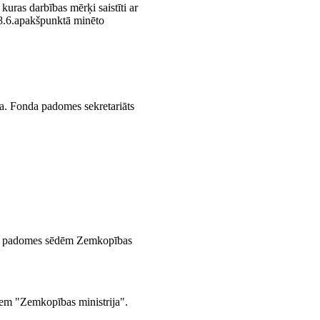
kuras darbības mērķi saistīti ar
 8.6.apakšpunktā minēto
ja. Fonda padomes sekretariāts
nda padomes sēdēm Zemkopības
diem "Zemkopības ministrija".