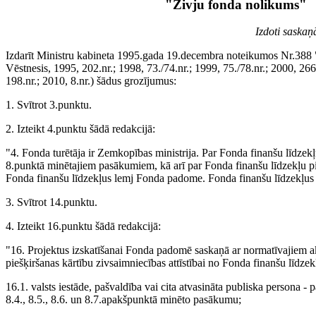
"Zivju fonda nolikums"
Izdoti saskaņ
Izdarīt Ministru kabineta 1995.gada 19.decembra noteikumos Nr.388 
Vēstnesis, 1995, 202.nr.; 1998, 73./74.nr.; 1999, 75./78.nr.; 2000, 266
198.nr.; 2010, 8.nr.) šādus grozījumus:
1. Svītrot 3.punktu.
2. Izteikt 4.punktu šādā redakcijā:
"4. Fonda turētāja ir Zemkopības ministrija. Par Fonda finanšu līdze
8.punktā minētajiem pasākumiem, kā arī par Fonda finanšu līdzekļu pi
Fonda finanšu līdzekļus lemj Fonda padome. Fonda finanšu līdzekļus 
3. Svītrot 14.punktu.
4. Izteikt 16.punktu šādā redakcijā:
"16. Projektus izskatīšanai Fonda padomē saskaņā ar normatīvajiem ak
piešķiršanas kārtību zivsaimniecības attīstībai no Fonda finanšu līdzek
16.1. valsts iestāde, pašvaldība vai cita atvasināta publiska persona - p
8.4., 8.5., 8.6. un 8.7.apakšpunktā minēto pasākumu;