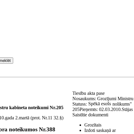
meklēt
Tiesību akta pase
Nosaukums:
Grozījumi Ministru
Spēkā esošs
Statuss:
nolikums"
stru kabineta noteikumi Nr.205
205
Pieņemts:
02.03.2010.
Stājas
Saistītie dokumenti
0.gada 2.martā (prot. Nr.11 32.§)
Grozītais
bra noteikumos Nr.388
Izdoti saskaņā ar