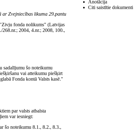
Anotācija
Citi saistītie dokumenti
ā ar Zvejniecības likuma 29.pantu
"Zivju fonda nolikums" (Latvijas
./268.nr.; 2004, 4.nr.; 2008, 100.,
kļu sadalījumu šo noteikumu
ešķiršanu vai atteikumu piešķirt
glabā Fonda kontā Valsts kasē."
tiem par valsts atbalsta
ļiem var iesniegt:
ar šo noteikumu 8.1., 8.2., 8.3.,