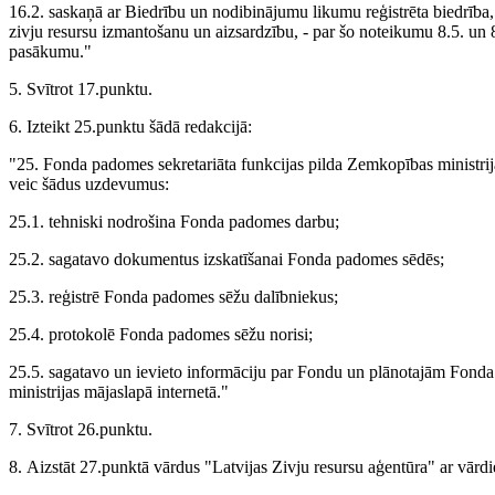
16.2. saskaņā ar Biedrību un nodibinājumu likumu reģistrēta biedrība, 
zivju resursu izmantošanu un aizsardzību, - par šo noteikumu 8.5. un
pasākumu."
5. Svītrot 17.punktu.
6. Izteikt 25.punktu šādā redakcijā:
"25. Fonda padomes sekretariāta funkcijas pilda Zemkopības ministri
veic šādus uzdevumus:
25.1. tehniski nodrošina Fonda padomes darbu;
25.2. sagatavo dokumentus izskatīšanai Fonda padomes sēdēs;
25.3. reģistrē Fonda padomes sēžu dalībniekus;
25.4. protokolē Fonda padomes sēžu norisi;
25.5. sagatavo un ievieto informāciju par Fondu un plānotajām Fo
ministrijas mājaslapā internetā."
7. Svītrot 26.punktu.
8. Aizstāt 27.punktā vārdus "Latvijas Zivju resursu aģentūra" ar vār