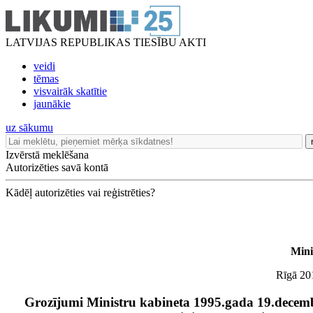
LATVIJAS REPUBLIKAS TIESĪBU AKTI
veidi
tēmas
visvairāk skatītie
jaunākie
uz sākumu
Izvērstā meklēšana
Autorizēties savā kontā
Kādēļ autorizēties vai reģistrēties?
Mini
Rīgā 201
Grozījumi Ministru kabineta 1995.gada 19.decem