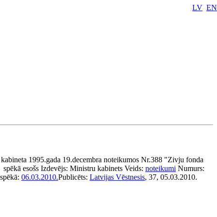
LV
EN
 kabineta 1995.gada 19.decembra noteikumos Nr.388 "Zivju fonda
spēkā esošs
Izdevējs:
Ministru kabinets
Veids:
noteikumi
Numurs:
 spēkā:
06.03.2010.
Publicēts:
Latvijas Vēstnesis
, 37, 05.03.2010.