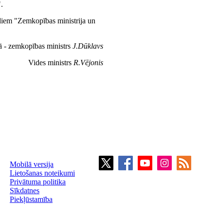
.
rdiem "Zemkopības ministrija un
tā - zemkopības ministrs
J.Dūklavs
Vides ministrs
R.Vējonis
Mobilā versija
Lietošanas noteikumi
Privātuma politika
Sīkdatnes
Piekļūstamība