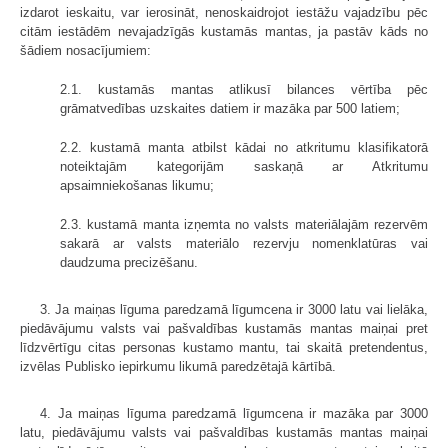
izdarot ieskaitu, var ierosināt, nenoskaidrojot iestāžu vajadzību pēc
citām iestādēm nevajadzīgās kustamās mantas, ja pastāv kāds no
šādiem nosacījumiem:
2.1. kustamās mantas atlikusī bilances vērtība pēc
grāmatvedības uzskaites datiem ir mazāka par 500 latiem;
2.2. kustamā manta atbilst kādai no atkritumu klasifikatorā
noteiktajām kategorijām saskaņā ar Atkritumu
apsaimniekošanas likumu;
2.3. kustamā manta izņemta no valsts materiālajām rezervēm
sakarā ar valsts materiālo rezervju nomenklatūras vai
daudzuma precizēšanu.
3. Ja maiņas līguma paredzamā līgumcena ir 3000 latu vai lielāka,
piedāvājumu valsts vai pašvaldības kustamās mantas maiņai pret
līdzvērtīgu citas personas kustamo mantu, tai skaitā pretendentus,
izvēlas Publisko iepirkumu likumā paredzētajā kārtībā.
4. Ja maiņas līguma paredzamā līgumcena ir mazāka par 3000
latu, piedāvājumu valsts vai pašvaldības kustamās mantas maiņai