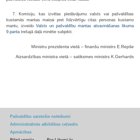
7. Komisiju, kas izvēlas piedāvājumu valsts vai pašvaldības
kustamās mantas maiņai pret līdzvērtīgu citas personas kustamo
mantu, izveido
Valsts un pašvaldību mantas atsavināšanas likuma
9.panta
trešajā daļā minētie subjekti.
Ministru prezidenta vietā – finanšu ministrs E.Repše
Aizsardzības ministra vietā – satiksmes ministrs K.Gerhards
Pašvaldību saistošie noteikumi
Administratīvās atbildības ceļvedis
Apmācības
Pilnā versija
Par Likumi.lv