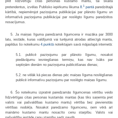
pret līdzvērtīgu citas personas kustamo mantu, tai skaitā
1
pretendentus, izvēlas Publisko iepirkumu likuma
8.
pantā
paredzētajā
kārtībā, nepiemērojot paziņojuma publikācijai par plānoto līgumu un
informatīvā paziņojuma publikācijai par noslēgto līgumu paredzētos
nosacījumus.
5. Ja maiņas līguma paredzamā līgumcena ir mazāka par 3000
latu, iestāde, kuras valdījumā vai turējumā atrodas attiecīgā manta,
papildus šo noteikumu
4.punktā
noteiktajam savā mājaslapā internetā:
5.1. publicē paziņojumu par plānoto līgumu, nosakot
piedāvājumu iesniegšanas termiņu, kas nav īsāks par
septiņām dienām no paziņojuma publicēšanas dienas;
5.2. ne vēlāk kā piecas dienas pēc maiņas līguma noslēgšanas
publicē informatīvu paziņojumu par noslēgto maiņas līgumu.
6. Šo noteikumu izpratnē paredzamās līgumcenas vērtību veido
līdzvērtīgas citas personas kustamās mantas (kas tiks saņemta pret
valsts vai pašvaldības kustamo mantu) vērtība bez pievienotās
vērtības nodokļa. Nosakot paredzamo līgumcenu, ņem vērā arī
maināmo kustamo mantu nosacīto cenu starpību. Valsts vai
pašvaldību iestāde cenu starpību sedz naudā.