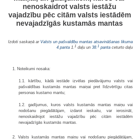
nenoskaidrot valsts iestāžu
vajadzību pēc citām valsts iestādēm
nevajadzīgās kustamās mantas
Izdoti saskaņā ar
Valsts un pašvaldību mantas atsavināšanas likuma
1
1
4.panta
1.
daļu un
38.
panta
ceturto daļu
1. Noteikumi nosaka:
1.1. kārtību, kādā iestāde izvēlas piedāvājumu valsts vai
pašvaldības kustamās mantas maiņai pret līdzvērtīgu citas
personas kustamo mantu;
1.2. gadījumus, kuros valsts kustamās mantas maiņu vai
nodošanu piegādātājam, izdarot ieskaitu, var ierosināt,
nenoskaidrojot iestāžu vajadzību pēc citām iestādēm
nevajadzīgās kustamās mantas.
2. Valsts kustamās mantas maiņu vai nodošanu piegādātājam,