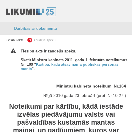
Darbības ar dokumentu
Tiesību akts:
zaudējis spēku
Tiesību akts ir zaudējis spēku.
Skatīt Ministru kabineta 2011. gada 1. februāra noteikumus
Nr. 109 "
Kārtība, kādā atsavināma publiskas personas
manta
".
Ministru kabineta noteikumi Nr.164
Rīgā 2010.gada 23.februārī (prot. Nr.10 2.§)
Noteikumi par kārtību, kādā iestāde
izvēlas piedāvājumu valsts vai
pašvaldības kustamās mantas
maiņai, un gadījumiem, kuros var