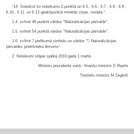
"14. Sniedzot šo noteikumu 2.punktā un 6.5., 6.6., 6.7., 6.8., 6.9.,
6.10., 6.11. un 6.12.apakšpunktā minētās ziņas, norāda:";
1.4. svītrot 48.punktā vārdus "Naturalizācijas pārvalde";
1.5. svītrot 54.punktā vārdus "Naturalizācijas pārvalde";
1.6. svītrot 7.pielikumā simbolu un vārdus " Naturalizācijas
pārvaldes priekšnieka lēmums".
2. Noteikumi stājas spēkā 2010.gada 1.martā.
Ministru prezidenta vietā - finanšu ministrs
E.Repše
Tieslietu ministrs
M.Segliņš