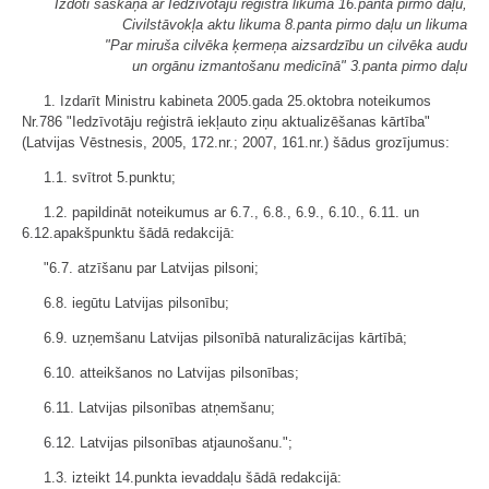
Izdoti saskaņā ar Iedzīvotāju reģistra likuma 16.panta pirmo daļu,
Civilstāvokļa aktu likuma 8.panta pirmo daļu un likuma
"Par miruša cilvēka ķermeņa aizsardzību un cilvēka audu
un orgānu izmantošanu medicīnā" 3.panta pirmo daļu
1. Izdarīt Ministru kabineta 2005.gada 25.oktobra noteikumos
Nr.786 "Iedzīvotāju reģistrā iekļauto ziņu aktualizēšanas kārtība"
(Latvijas Vēstnesis, 2005, 172.nr.; 2007, 161.nr.) šādus grozījumus:
1.1. svītrot 5.punktu;
1.2. papildināt noteikumus ar 6.7., 6.8., 6.9., 6.10., 6.11. un
6.12.apakšpunktu šādā redakcijā:
"6.7. atzīšanu par Latvijas pilsoni;
6.8. iegūtu Latvijas pilsonību;
6.9. uzņemšanu Latvijas pilsonībā naturalizācijas kārtībā;
6.10. atteikšanos no Latvijas pilsonības;
6.11. Latvijas pilsonības atņemšanu;
6.12. Latvijas pilsonības atjaunošanu.";
1.3. izteikt 14.punkta ievaddaļu šādā redakcijā: