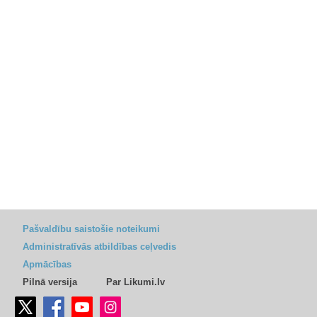
Pašvaldību saistošie noteikumi
Administratīvās atbildības ceļvedis
Apmācības
Pilnā versija
Par Likumi.lv