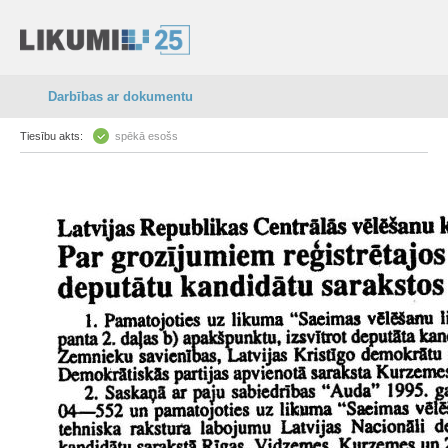
Darbības ar dokumentu
Tiesību akts:
spēkā esošs