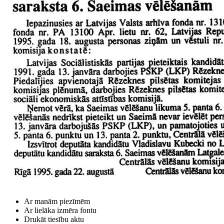
Ar manām piezīmēm
Ar lielāka izmēra fontu
Drukāt tiesību aktu