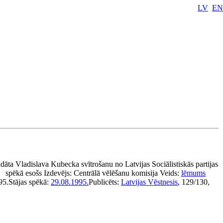
LV
EN
dāta Vladislava Kubecka svītrošanu no Latvijas Sociālistiskās partijas
spēkā esošs
Izdevējs:
Centrālā vēlēšanu komisija
Veids:
lēmums
95.
Stājas spēkā:
29.08.1995.
Publicēts:
Latvijas Vēstnesis
, 129/130,