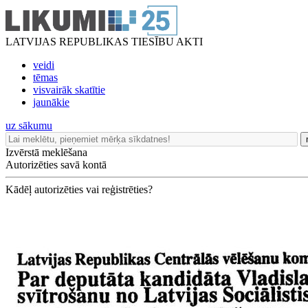
LATVIJAS REPUBLIKAS TIESĪBU AKTI
veidi
tēmas
visvairāk skatītie
jaunākie
uz sākumu
Izvērstā meklēšana
Autorizēties savā kontā
Kādēļ autorizēties vai reģistrēties?