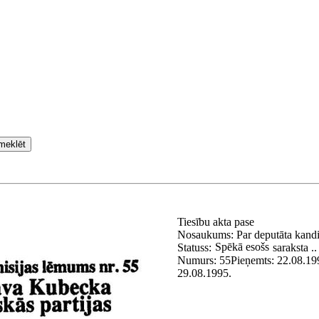
meklēt
Tiesību akta pase
Nosaukums:
Par deputāta kandi
Spēkā esošs
Statuss:
saraksta ..
Numurs:
55
Pieņemts:
22.08.19
29.08.1995.