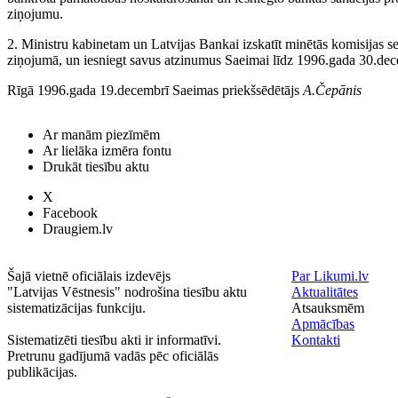
ziņojumu.
2. Ministru kabinetam un Latvijas Bankai izskatīt minētās komisijas se
ziņojumā, un iesniegt savus atzinumus Saeimai līdz 1996.gada 30.de
Rīgā 1996.gada 19.decembrī Saeimas priekšsēdētājs
A.Čepānis
Ar manām piezīmēm
Ar lielāka izmēra fontu
Drukāt tiesību aktu
X
Facebook
Draugiem.lv
Šajā vietnē oficiālais izdevējs
Par Likumi.lv
"Latvijas Vēstnesis" nodrošina tiesību aktu
Aktualitātes
sistematizācijas funkciju.
Atsauksmēm
Apmācības
Sistematizēti tiesību akti ir informatīvi.
Kontakti
Pretrunu gadījumā vadās pēc oficiālās
publikācijas.