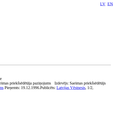
LV
EN
se
eimas priekšsēdētāja paziņojums
Izdevējs:
Saeimas priekšsēdētājs
ms
Pieņemts:
19.12.1996.
Publicēts:
Latvijas Vēstnesis
, 1/2,