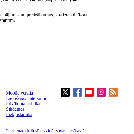
cinājumus un priekšlikumus, kas izteikti tās gala
cembrim.
Mobilā versija
Lietošanas noteikumi
Privātuma politika
Sīkdatnes
Piekļūstamība
"Ikvienam ir tiesības zināt savas tiesības."