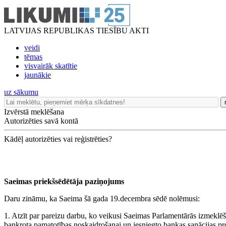
LATVIJAS REPUBLIKAS TIESĪBU AKTI
veidi
tēmas
visvairāk skatītie
jaunākie
uz sākumu
Izvērstā meklēšana
Autorizēties savā kontā
Kādēļ autorizēties vai reģistrēties?
Saeimas priekšsēdētāja paziņojums
Daru zināmu, ka Saeima šā gada 19.decembra sēdē nolēmusi:
1. Atzīt par pareizu darbu, ko veikusi Saeimas Parlamentārās izmeklēš
bankrota pamatotības noskaidrošanai un iesniegto bankas sanācijas proj