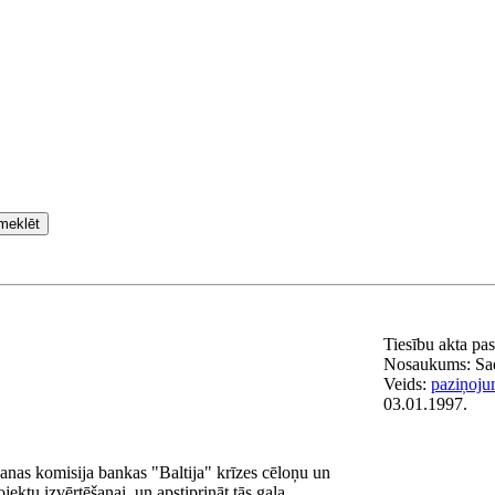
meklēt
Tiesību akta pa
Nosaukums:
Sa
Veids:
paziņoju
03.01.1997.
anas komisija bankas "Baltija" krīzes cēloņu un
ektu izvērtēšanai, un apstiprināt tās gala