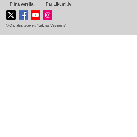
Pilnā versija
Par Likumi.lv
© Oficiālais izdevējs "Latvijas Vēstnesis"