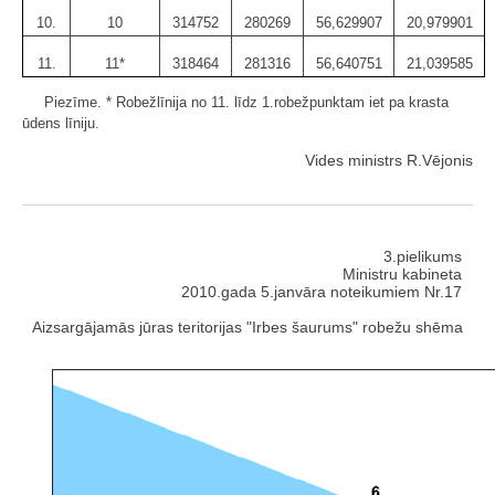
10.
10
314752
280269
56,629907
20,979901
11.
11*
318464
281316
56,640751
21,039585
Piezīme. * Robežlīnija no 11. līdz 1.robežpunktam iet pa krasta
ūdens līniju.
Vides ministrs R.Vējonis
3.pielikums
Ministru kabineta
2010.gada 5.janvāra noteikumiem Nr.17
Aizsargājamās jūras teritorijas "Irbes šaurums" robežu shēma