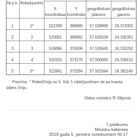
Nr.p.k.
Robežpunkts
X
Y
ģeogrāfiskais
ģeogrāfiskais
koordinātaa
koordināta
platums
garums
1.
1*
522209
388680
57,639890
24,372002
2.
2
520081
388582
57,639109
24,336351
3.
3
519896
376506
57,530645
24,332262
4.
4
520324
373170
57,500660
24,339131
5.
5*
522841
373284
57,501564
24,381140
Piezīme. * Robežlīnija no 5. līdz 1.robežpunktam iet pa krasta
ūdens līniju.
Vides ministrs R.Vējonis
7.pielikums
Ministru kabineta
2010.gada 5. janvāra noteikumiem Nr.17