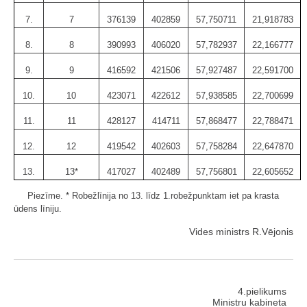
7.
7
376139
402859
57,750711
21,918783
8.
8
390993
406020
57,782937
22,166777
9.
9
416592
421506
57,927487
22,591700
10.
10
423071
422612
57,938585
22,700699
11.
11
428127
414711
57,868477
22,788471
12.
12
419542
402603
57,758284
22,647870
13.
13*
417027
402489
57,756801
22,605652
Piezīme. * Robežlīnija no 13. līdz 1.robežpunktam iet pa krasta
ūdens līniju.
Vides ministrs R.Vējonis
4.pielikums
Ministru kabineta