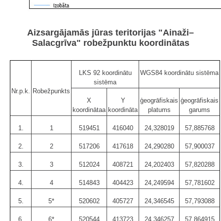
Aizsargājamās jūras teritorijas "Ainaži–
Salacgrīva" robežpunktu koordinātas
LKS 92 koordinātu
WGS84 koordinātu sistēma
sistēma
Nr.p.k.
Robežpunkts
X
Y
ģeogrāfiskais
ģeogrāfiskais
koordinātaa
koordināta
platums
garums
1.
1
519451
416040
24,328019
57,885768
2.
2
517206
417618
24,290280
57,900037
3.
3
512024
408721
24,202403
57,820288
4.
4
514843
404423
24,249594
57,781602
5.
5*
520602
405727
24,346545
57,793088
6.
6*
520544
413723
24,346257
57,864915