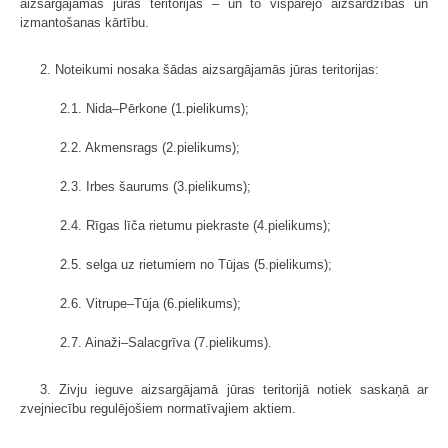
aizsargājamās jūras teritorijas – un to vispārējo aizsardzības un
izmantošanas kārtību.
2. Noteikumi nosaka šādas aizsargājamās jūras teritorijas:
2.1. Nida–Pērkone (1.pielikums);
2.2. Akmensrags (2.pielikums);
2.3. Irbes šaurums (3.pielikums);
2.4. Rīgas līča rietumu piekraste (4.pielikums);
2.5. selga uz rietumiem no Tūjas (5.pielikums);
2.6. Vitrupe–Tūja (6.pielikums);
2.7. Ainaži–Salacgrīva (7.pielikums).
3. Zivju ieguve aizsargājamā jūras teritorijā notiek saskaņā ar
zvejniecību regulējošiem normatīvajiem aktiem.