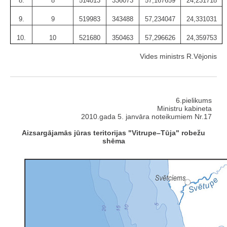
8.
8
514013
336073
57,167659
24,231718
9.
9
519983
343488
57,234047
24,331031
10.
10
521680
350463
57,296626
24,359753
Vides ministrs R.Vējonis
6.pielikums
Ministru kabineta
2010.gada 5. janvāra noteikumiem Nr.17
Aizsargājamās jūras teritorijas "Vitrupe–Tūja" robežu
shēma