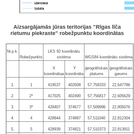
Aizsargājamās jūras teritorijas "Rīgas līča
rietumu piekraste" robežpunktu koordinātas
Nr.p.k.
LKS 92 koordinātu
Robežpunkts
sistēma
WGS84 koordinātu sistēma
X
Y
ģeogrāfiskais
ģeogrāfiskais
koordinātaa
koordināta
platums
garums
1.
1
419537
402608
57,758333
22,647786
2.
2*
417025
402490
57,756817
22,605629
3.
3*
428407
374677
57,508996
22,805076
4.
4
428844
374897
57,511040
22,812304
5.
5
428939
374821
57,510373
22,813911