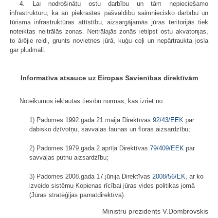
4. Lai nodrošinātu ostu darbību un tām nepieciešamo
infrastruktūru, kā arī piekrastes pašvaldību saimniecisko darbību un
tūrisma infrastruktūras attīstību, aizsargājamās jūras teritorijās tiek
noteiktas neitrālās zonas. Neitrālajās zonās ietilpst ostu akvatorijas,
to ārējie reidi, grunts novietnes jūrā, kuģu ceļi un nepārtraukta josla
gar pludmali.
Informatīva atsauce uz Eiropas Savienības direktīvām
Noteikumos iekļautas tiesību normas, kas izriet no:
1) Padomes 1992.gada 21.maija Direktīvas
92/43/EEK
par
dabisko dzīvotņu, savvaļas faunas un floras aizsardzību;
2) Padomes 1979.gada 2.aprīļa Direktīvas
79/409/EEK
par
savvaļas putnu aizsardzību;
3) Padomes 2008.gada 17.jūnija Direktīvas
2008/56/EK
, ar ko
izveido sistēmu Kopienas rīcībai jūras vides politikas jomā
(Jūras stratēģijas pamatdirektīva).
Ministru prezidents V.Dombrovskis