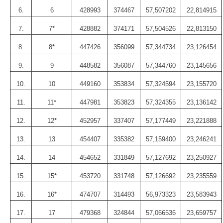
6.
6
428993
374467
57,507202
22,814915
7.
7*
428882
374171
57,504526
22,813150
8.
8*
447426
356099
57,344734
23,126454
9.
9
448582
356087
57,344760
23,145656
10.
10
449160
353834
57,324594
23,155720
11.
11*
447981
353823
57,324355
23,136142
12.
12*
452957
337407
57,177449
23,221888
13.
13
454407
335382
57,159400
23,246241
14.
14
454652
331849
57,127692
23,250927
15.
15*
453720
331748
57,126692
23,235559
16.
16*
474707
314493
56,973323
23,583943
17.
17
479368
324844
57,066536
23,659757