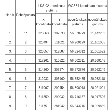
LKS 92 koordinātu
WGS84 koordinātu sistēma
sistēma
Nr.p.k.
Robežpunkts
X
Y
ģeogrāfiskais
ģeogrāfiskais
koordināta
koordināta
platums
garums
1.
1*
325860
307533
56,878799
21,142203
2.
2
323494
311021
56,909199
21,101005
3.
3
320557
312887
56,924812
21,051522
4.
4
317261
310522
56,902311
20,999145
5.
5
314260
307374
56,872876
20,952249
6.
6
312932
305160
56,852485
20,932118
7.
7
311997
299454
56,800918
20,921021
8.
8
311359
290032
56,716137
20,917526
9.
9
311751
281942
56,643716
20,929839