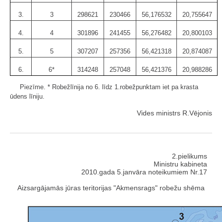
3.
3
298621
230466
56,176532
20,755647
4.
4
301896
241455
56,276482
20,800103
5.
5
307207
257356
56,421318
20,874087
6.
6*
314248
257048
56,421376
20,988286
Piezīme. * Robežlīnija no 6. līdz 1.robežpunktam iet pa krasta
ūdens līniju.
Vides ministrs R.Vējonis
2.pielikums
Ministru kabineta
2010.gada 5.janvāra noteikumiem Nr.17
Aizsargājamās jūras teritorijas "Akmensrags" robežu shēma