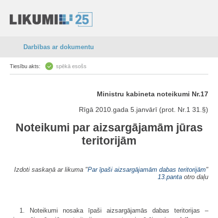
Darbības ar dokumentu
Tiesību akts:
spēkā esošs
Ministru kabineta noteikumi Nr.17
Rīgā 2010.gada 5.janvārī (prot. Nr.1 31.§)
Noteikumi par aizsargājamām jūras
teritorijām
Izdoti saskaņā ar likuma "
Par īpaši aizsargājamām dabas teritorijām
"
13.panta
otro daļu
1. Noteikumi nosaka īpaši aizsargājamās dabas teritorijas –