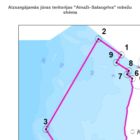
Aizsargājamās jūras teritorijas "Ainaži–Salacgrīva" robežu
shēma