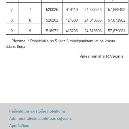
7.
7
520025
414119
24,337543
57,868492
8.
8
520202
414500
24,340556
57,871902
9.
9
518972
415293
24,319896
57,879081
Piezīme. * Robežlīnija no 5. līdz 6.robežpunktam iet pa krasta
ūdens līniju.
Vides ministrs R.Vējonis
Pašvaldību saistošie noteikumi
Administratīvās atbildības ceļvedis
Apmācības