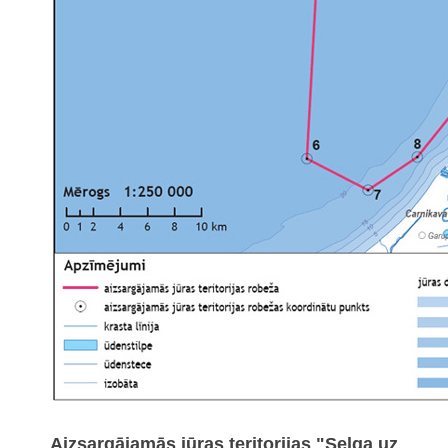
Aizsargājamās jūras teritorijas "Selga uz