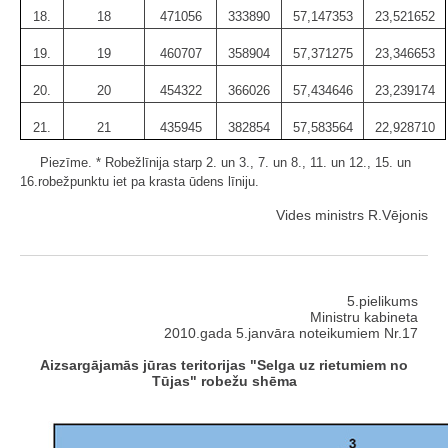
18.
18
471056
333890
57,147353
23,521652
19.
19
460707
358904
57,371275
23,346653
20.
20
454322
366026
57,434646
23,239174
21.
21
435945
382854
57,583564
22,928710
Piezīme. * Robežlīnija starp 2. un 3., 7. un 8., 11. un 12., 15. un
16.robežpunktu iet pa krasta ūdens līniju.
Vides ministrs R.Vējonis
5.pielikums
Ministru kabineta
2010.gada 5.janvāra noteikumiem Nr.17
Aizsargājamās jūras teritorijas "Selga uz rietumiem no
Tūjas" robežu shēma