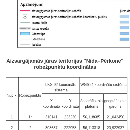
Aizsargājamās jūras teritorijas "Nida–Pērkone"
robežpunktu koordinātas
LKS 92 koordinātu
WGS84 koordinātu sistēma
sistēma
Nr.p.k.
Robežpunkts
X
Y
ģeogrāfiskais
ģeogrāfiskais
koordināta
koordināta
platums
garums
1.
1*
316141
223230
56,118685
21,042456
2.
2
308687
222958
56,113318
20,922937