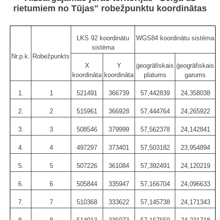
rietumiem no Tūjas" robežpunktu koordinātas
LKS 92 koordinātu
WGS84 koordinātu sistēma
sistēma
Nr.p.k.
Robežpunkts
X
Y
ģeogrāfiskais
ģeogrāfiskais
koordināta
koordināta
platums
garums
1.
1
521491
366739
57,442839
24,358038
2.
2
515961
366928
57,444764
24,265922
3.
3
508546
379999
57,562378
24,142841
4.
4
497297
373401
57,503182
23,954894
5.
5
507226
361084
57,392491
24,120219
6.
6
505844
335947
57,166704
24,096633
7.
7
510368
333622
57,145738
24,171343