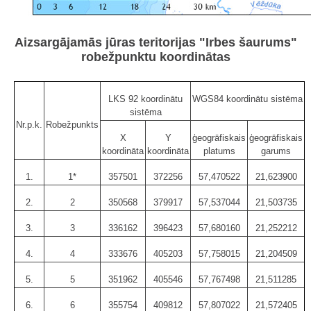
Aizsargājamās jūras teritorijas "Irbes šaurums"
robežpunktu koordinātas
LKS 92 koordinātu
WGS84 koordinātu sistēma
sistēma
Nr.p.k.
Robežpunkts
X
Y
ģeogrāfiskais
ģeogrāfiskais
koordināta
koordināta
platums
garums
1.
1*
357501
372256
57,470522
21,623900
2.
2
350568
379917
57,537044
21,503735
3.
3
336162
396423
57,680160
21,252212
4.
4
333676
405203
57,758015
21,204509
5.
5
351962
405546
57,767498
21,511285
6.
6
355754
409812
57,807022
21,572405