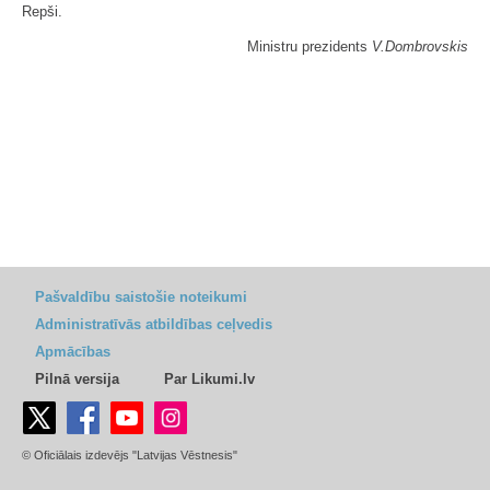
Repši.
Ministru prezidents
V.Dombrovskis
Pašvaldību saistošie noteikumi
Administratīvās atbildības ceļvedis
Apmācības
Pilnā versija
Par Likumi.lv
© Oficiālais izdevējs "Latvijas Vēstnesis"