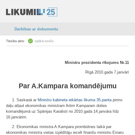
Darbības ar dokumentu
Tiesību akts:
spēkā esošs
Ministru prezidenta rīkojums Nr.11
Rīgā 2010.gada 7.janvārī
Par A.Kampara komandējumu
1. Saskaņā ar
Ministru kabineta iekārtas likuma
35.panta
pirmo
daļu atļaut ekonomikas ministram Artim Kamparam doties
komandējumā uz Spānijas Karalisti no 2010.gada 14.janvāra līdz
16.janvārim.
2. Ekonomikas ministra A.Kampara prombūtnes laikā par
ekonomikas ministra vietas izpildītāju iecelt finanšu ministru Einaru