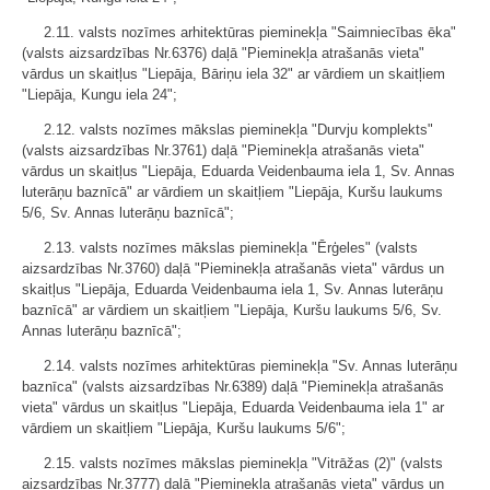
2.11. valsts nozīmes arhitektūras pieminekļa "Saimniecības ēka"
(valsts aizsardzības Nr.6376) daļā "Pieminekļa atrašanās vieta"
vārdus un skaitļus "Liepāja, Bāriņu iela 32" ar vārdiem un skaitļiem
"Liepāja, Kungu iela 24";
2.12. valsts nozīmes mākslas pieminekļa "Durvju komplekts"
(valsts aizsardzības Nr.3761) daļā "Pieminekļa atrašanās vieta"
vārdus un skaitļus "Liepāja, Eduarda Veidenbauma iela 1, Sv. Annas
luterāņu baznīcā" ar vārdiem un skaitļiem "Liepāja, Kuršu laukums
5/6, Sv. Annas luterāņu baznīcā";
2.13. valsts nozīmes mākslas pieminekļa "Ērģeles" (valsts
aizsardzības Nr.3760) daļā "Pieminekļa atrašanās vieta" vārdus un
skaitļus "Liepāja, Eduarda Veidenbauma iela 1, Sv. Annas luterāņu
baznīcā" ar vārdiem un skaitļiem "Liepāja, Kuršu laukums 5/6, Sv.
Annas luterāņu baznīcā";
2.14. valsts nozīmes arhitektūras pieminekļa "Sv. Annas luterāņu
baznīca" (valsts aizsardzības Nr.6389) daļā "Pieminekļa atrašanās
vieta" vārdus un skaitļus "Liepāja, Eduarda Veidenbauma iela 1" ar
vārdiem un skaitļiem "Liepāja, Kuršu laukums 5/6";
2.15. valsts nozīmes mākslas pieminekļa "Vitrāžas (2)" (valsts
aizsardzības Nr.3777) daļā "Pieminekļa atrašanās vieta" vārdus un