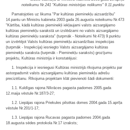
noteikumu Nr.241 "Kultūras ministrijas nolikums" 9.11.punktu
Pamatojoties uz likuma "Par kultūras pieminekļu aizsardzību"
14.pantu un Ministru kabineta 2003.gada 26.augusta noteikumu Nr.473
"Kārtība, kādā kultūras pieminekļi iekļaujami valsts aizsargājamo
kultūras pieminekļu sarakstā un izslēdzami no valsts aizsargājamo
kultūras pieminekļu saraksta" (turpmāk - Noteikumi Nr.473) 9.punktu
un izvērtējot Valsts kultūras pieminekļu aizsardzības inspekcijas
(turpmāk - Inspekcija) iesniegto Valsts aizsargājamo kultūras
pieminekļu saraksta (turpmāk - Pieminekļu saraksts) grozījumu
projektu, Kultūras ministrija ir konstatējusi:
1. Inspekcija ir iesniegusi Kultūras ministrijā rīkojuma projektu par
astoņpadsmit valsts aizsargājamu kultūras pieminekļu adrešu
precizēšanu. Rīkojuma projektam klāt pievienoti šādi dokumenti:
1.1. Kuldīgas rajona Nīkrāces pagasta padomes 2005.gada
12.maija vēstule Nr.187/3-27;
1.2. Liepājas rajona Priekules pilsētas domes 2004.gada 15.aprīļa
vēstule Nr.201/1-17;
1.3. Liepājas rajona Rucavas pagasta padomes 2004.gada
18.augusta sēdes protokola Nr.17 izraksts;