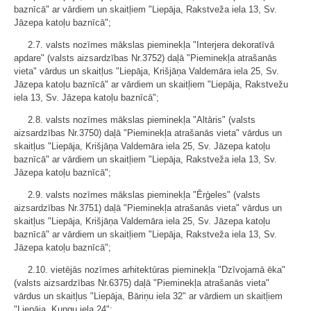
baznīcā" ar vārdiem un skaitļiem "Liepāja, Rakstveža iela 13, Sv.
Jāzepa katoļu baznīcā";
2.7. valsts nozīmes mākslas pieminekļa "Interjera dekoratīvā
apdare" (valsts aizsardzības Nr.3752) daļā "Pieminekļa atrašanās
vieta" vārdus un skaitļus "Liepāja, Krišjāņa Valdemāra iela 25, Sv.
Jāzepa katoļu baznīcā" ar vārdiem un skaitļiem "Liepāja, Rakstvežu
iela 13, Sv. Jāzepa katoļu baznīcā";
2.8. valsts nozīmes mākslas pieminekļa "Altāris" (valsts
aizsardzības Nr.3750) daļā "Pieminekļa atrašanās vieta" vārdus un
skaitļus "Liepāja, Krišjāņa Valdemāra iela 25, Sv. Jāzepa katoļu
baznīcā" ar vārdiem un skaitļiem "Liepāja, Rakstveža iela 13, Sv.
Jāzepa katoļu baznīcā";
2.9. valsts nozīmes mākslas pieminekļa "Ērģeles" (valsts
aizsardzības Nr.3751) daļā "Pieminekļa atrašanās vieta" vārdus un
skaitļus "Liepāja, Krišjāņa Valdemāra iela 25, Sv. Jāzepa katoļu
baznīcā" ar vārdiem un skaitļiem "Liepāja, Rakstveža iela 13, Sv.
Jāzepa katoļu baznīcā";
2.10. vietējās nozīmes arhitektūras pieminekļa "Dzīvojamā ēka"
(valsts aizsardzības Nr.6375) daļā "Pieminekļa atrašanās vieta"
vārdus un skaitļus "Liepāja, Bāriņu iela 32" ar vārdiem un skaitļiem
"Liepāja, Kungu iela 24";