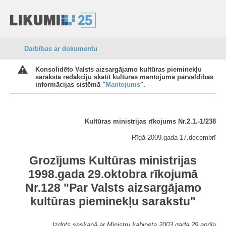
Darbības ar dokumentu
Konsolidēto Valsts aizsargājamo kultūras pieminekļu
saraksta redakciju skatīt kultūras mantojuma pārvaldības
informācijas sistēmā "
Mantojums
".
Kultūras ministrijas rīkojums Nr.2.1.-1/238
Rīgā 2009.gada 17.decembrī
Groz
ījums Kultūras ministrijas
1998.gada 29.oktobra rīkojumā
Nr.128 "Par Valsts aizsargājamo
kultūras pieminekļu sarakstu"
Izdots saskaņā ar Ministru kabineta 2003.gada 29.aprīļa