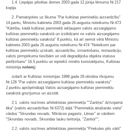
1.4. Liepājas pilsētas domes 2003.gada 12.jūnija lēmuma Nr.217
kopija.
2. Pamatojoties uz likuma "Par kultūras pieminekļu aizsardzību"
14.pantu, Ministru kabineta 2003.gada 26.augusta noteikumu Nr.473
"Kārtība, kādā kultūras pieminekļi iekļaujami valsts aizsargājamo
kultūras pieminekļu sarakstā un izslēdzami no valsts aizsargājamo
kultūras pieminekļu saraksta" 8.punktu, kā arī ņemot vērā Ministru
kabineta 2003.gada 26.augusta noteikumu Nr.474 "Noteikumi par
kultūras pieminekļu uzskaiti, aizsardzību, izmantošanu, restaurāciju,
valsts pirmpirkuma tiesībām un vidi degradējoša objekta statusa
piešķiršanu" 16.5.punktu un iepriekš minēto konstatējumu, Kultūras
ministrija
nolemj:
izdarīt ar Kultūras ministrijas 1998.gada 29.oktobra rīkojumu
Nr.128 "Par valsts aizsargājamo kultūras pieminekļu sarakstu"
2.punktu apstiprinātajā Valsts aizsargājamo kultūras pieminekļu
sarakstā grozījumus un aizstāt:
2.1. valsts nozīmes arhitektūras pieminekļa ""Zantiņu" dzīvojamā
ēka" (valsts aizsardzības Nr.6372) daļā "Pieminekļa atrašanās vieta"
vārdus "Skrundas novads, Nīkrāces pagasts, Lēnas" ar vārdiem
"Skrundas novads, Skrundas lauku teritorija, "Zantiņi"";
2.2. valsts nozīmes arhitektūras pieminekļa "Priekules pils vārti"