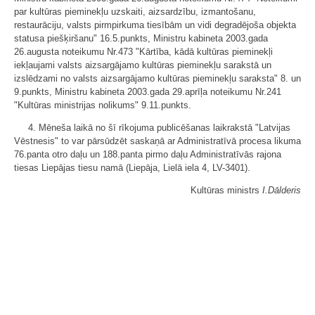
par kultūras pieminekļu uzskaiti, aizsardzību, izmantošanu,
restaurāciju, valsts pirmpirkuma tiesībām un vidi degradējoša objekta
statusa piešķiršanu" 16.5.punkts, Ministru kabineta 2003.gada
26.augusta noteikumu Nr.473 "Kārtība, kādā kultūras pieminekļi
iekļaujami valsts aizsargājamo kultūras pieminekļu sarakstā un
izslēdzami no valsts aizsargājamo kultūras pieminekļu saraksta" 8. un
9.punkts, Ministru kabineta 2003.gada 29.aprīļa noteikumu Nr.241
"Kultūras ministrijas nolikums" 9.11.punkts.
4. Mēneša laikā no šī rīkojuma publicēšanas laikrakstā "Latvijas
Vēstnesis" to var pārsūdzēt saskaņā ar Administratīvā procesa likuma
76.panta otro daļu un 188.panta pirmo daļu Administratīvās rajona
tiesas Liepājas tiesu namā (Liepāja, Lielā iela 4, LV-3401).
Kultūras ministrs
I.Dālderis