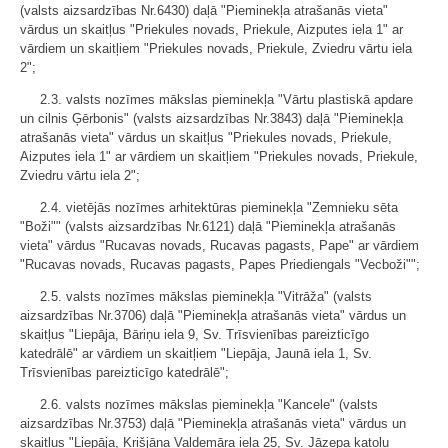
(valsts aizsardzības Nr.6430) daļā "Pieminekļa atrašanās vieta"
vārdus un skaitļus "Priekules novads, Priekule, Aizputes iela 1" ar
vārdiem un skaitļiem "Priekules novads, Priekule, Zviedru vārtu iela
2";
2.3. valsts nozīmes mākslas pieminekļa "Vārtu plastiskā apdare
un cilnis Ģērbonis" (valsts aizsardzības Nr.3843) daļā "Pieminekļa
atrašanās vieta" vārdus un skaitļus "Priekules novads, Priekule,
Aizputes iela 1" ar vārdiem un skaitļiem "Priekules novads, Priekule,
Zviedru vārtu iela 2";
2.4. vietējās nozīmes arhitektūras pieminekļa "Zemnieku sēta
"Boži"" (valsts aizsardzības Nr.6121) daļā "Pieminekļa atrašanās
vieta" vārdus "Rucavas novads, Rucavas pagasts, Pape" ar vārdiem
"Rucavas novads, Rucavas pagasts, Papes Priediengals "Vecboži"";
2.5. valsts nozīmes mākslas pieminekļa "Vitrāža" (valsts
aizsardzības Nr.3706) daļā "Pieminekļa atrašanās vieta" vārdus un
skaitļus "Liepāja, Bāriņu iela 9, Sv. Trīsvienības pareizticīgo
katedrālē" ar vārdiem un skaitļiem "Liepāja, Jaunā iela 1, Sv.
Trīsvienības pareizticīgo katedrālē";
2.6. valsts nozīmes mākslas pieminekļa "Kancele" (valsts
aizsardzības Nr.3753) daļā "Pieminekļa atrašanās vieta" vārdus un
skaitļus "Liepāja, Krišjāņa Valdemāra iela 25, Sv. Jāzepa katoļu