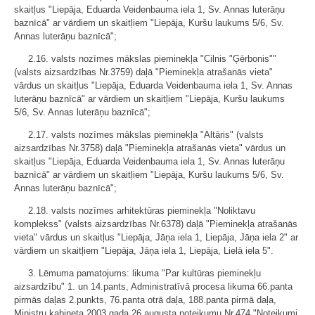
skaitļus "Liepāja, Eduarda Veidenbauma iela 1, Sv. Annas luterāņu
baznīcā" ar vārdiem un skaitļiem "Liepāja, Kuršu laukums 5/6, Sv.
Annas luterāņu baznīcā";
2.16. valsts nozīmes mākslas pieminekļa "Cilnis "Ģērbonis""
(valsts aizsardzības Nr.3759) daļā "Pieminekļa atrašanās vieta"
vārdus un skaitļus "Liepāja, Eduarda Veidenbauma iela 1, Sv. Annas
luterāņu baznīcā" ar vārdiem un skaitļiem "Liepāja, Kuršu laukums
5/6, Sv. Annas luterāņu baznīcā";
2.17. valsts nozīmes mākslas pieminekļa "Altāris" (valsts
aizsardzības Nr.3758) daļā "Pieminekļa atrašanās vieta" vārdus un
skaitļus "Liepāja, Eduarda Veidenbauma iela 1, Sv. Annas luterāņu
baznīcā" ar vārdiem un skaitļiem "Liepāja, Kuršu laukums 5/6, Sv.
Annas luterāņu baznīcā";
2.18. valsts nozīmes arhitektūras pieminekļa "Noliktavu
komplekss" (valsts aizsardzības Nr.6378) daļā "Pieminekļa atrašanās
vieta" vārdus un skaitļus "Liepāja, Jāņa iela 1, Liepāja, Jāņa iela 2" ar
vārdiem un skaitļiem "Liepāja, Jāņa iela 1, Liepāja, Lielā iela 5".
3. Lēmuma pamatojums: likuma "Par kultūras pieminekļu
aizsardzību" 1. un 14.pants, Administratīvā procesa likuma 66.panta
pirmās daļas 2.punkts, 76.panta otrā daļa, 188.panta pirmā daļa,
Ministru kabineta 2003.gada 26.augusta noteikumu Nr.474 "Noteikumi