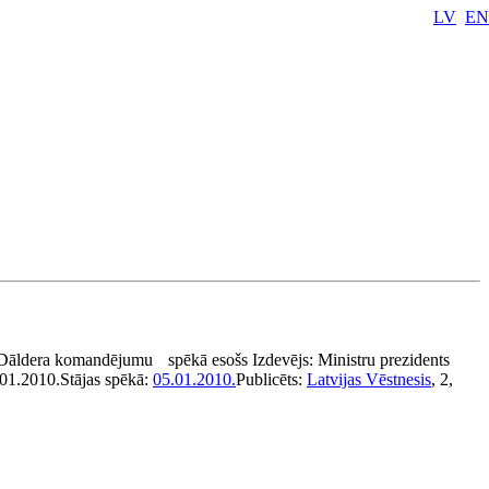
LV
EN
.Dāldera komandējumu
spēkā esošs
Izdevējs:
Ministru prezidents
01.2010.
Stājas spēkā:
05.01.2010.
Publicēts:
Latvijas Vēstnesis
, 2,