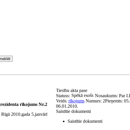
meklēt
Tiesību akta pase
Spēkā esošs
Statuss:
Nosaukums:
Par I
Veids:
rīkojums
Numurs:
2
Pieņemts:
05.
rezidenta rīkojums Nr.2
06.01.2010.
Saistītie dokumenti
Rīgā 2010.gada 5.janvārī
Saistītie dokumenti