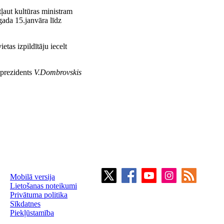
ļaut kultūras ministram
ada 15.janvāra līdz
etas izpildītāju iecelt
 prezidents
V.Dombrovskis
Mobilā versija
Lietošanas noteikumi
Privātuma politika
Sīkdatnes
Piekļūstamība