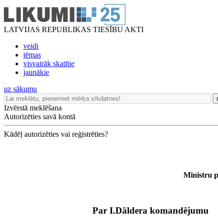
LATVIJAS REPUBLIKAS TIESĪBU AKTI
veidi
tēmas
visvairāk skatītie
jaunākie
uz sākumu
Izvērstā meklēšana
Autorizēties savā kontā
Kādēļ autorizēties vai reģistrēties?
Ministru p
Par I.Dāldera komandējumu