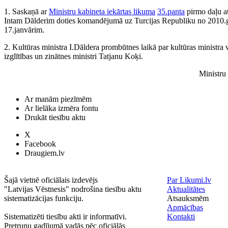
1. Saskaņā ar
Ministru kabineta iekārtas likuma
35.panta
pirmo daļu at
Intam Dālderim doties komandējumā uz Turcijas Republiku no 2010.g
17.janvārim.
2. Kultūras ministra I.Dāldera prombūtnes laikā par kultūras ministra vi
izglītības un zinātnes ministri Tatjanu Koķi.
Ministru
Ar manām piezīmēm
Ar lielāka izmēra fontu
Drukāt tiesību aktu
X
Facebook
Draugiem.lv
Šajā vietnē oficiālais izdevējs
Par Likumi.lv
"Latvijas Vēstnesis" nodrošina tiesību aktu
Aktualitātes
sistematizācijas funkciju.
Atsauksmēm
Apmācības
Sistematizēti tiesību akti ir informatīvi.
Kontakti
Pretrunu gadījumā vadās pēc oficiālās