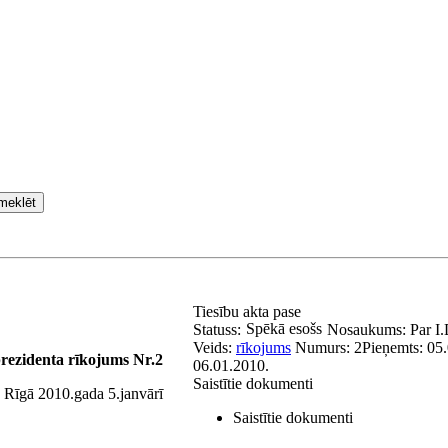
meklēt
Tiesību akta pase
Spēkā esošs
Statuss:
Nosaukums:
Par I
Veids:
rīkojums
Numurs:
2
Pieņemts:
05.
rezidenta rīkojums Nr.2
06.01.2010.
Saistītie dokumenti
Rīgā 2010.gada 5.janvārī
Saistītie dokumenti