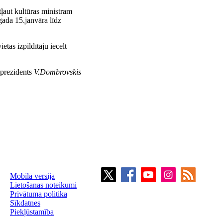
ļaut kultūras ministram
ada 15.janvāra līdz
etas izpildītāju iecelt
 prezidents
V.Dombrovskis
Mobilā versija
Lietošanas noteikumi
Privātuma politika
Sīkdatnes
Piekļūstamība