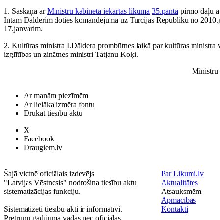
1. Saskaņā ar
Ministru kabineta iekārtas likuma
35.panta
pirmo daļu at
Intam Dālderim doties komandējumā uz Turcijas Republiku no 2010.g
17.janvārim.
2. Kultūras ministra I.Dāldera prombūtnes laikā par kultūras ministra vi
izglītības un zinātnes ministri Tatjanu Koķi.
Ministru
Ar manām piezīmēm
Ar lielāka izmēra fontu
Drukāt tiesību aktu
X
Facebook
Draugiem.lv
Šajā vietnē oficiālais izdevējs
Par Likumi.lv
"Latvijas Vēstnesis" nodrošina tiesību aktu
Aktualitātes
sistematizācijas funkciju.
Atsauksmēm
Apmācības
Sistematizēti tiesību akti ir informatīvi.
Kontakti
Pretrunu gadījumā vadās pēc oficiālās