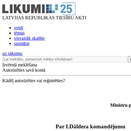
LATVIJAS REPUBLIKAS TIESĪBU AKTI
veidi
tēmas
visvairāk skatītie
jaunākie
uz sākumu
Izvērstā meklēšana
Autorizēties savā kontā
Kādēļ autorizēties vai reģistrēties?
Ministru p
Par I.Dāldera komandējumu