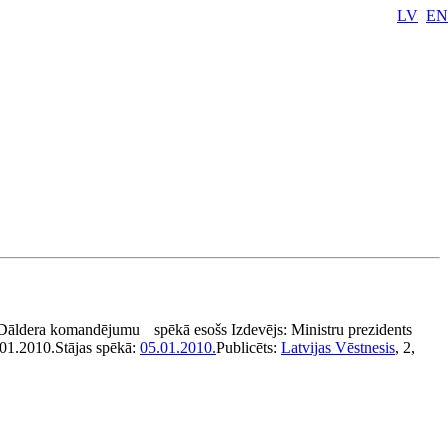
LV
EN
.Dāldera komandējumu
spēkā esošs
Izdevējs:
Ministru prezidents
01.2010.
Stājas spēkā:
05.01.2010.
Publicēts:
Latvijas Vēstnesis
, 2,