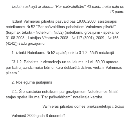
Izdoti saskaņā ar likuma "Par pašvaldībām" 43.panta trešo daļu un
15.pantu
Izdarīt Valmieras pilsētas pašvaldības 19.06.2008. saistošajos
noteikumos Nr.52 "Par pašvaldības pabalstiem Valmieras pilsētā"
(turpmāk tekstā - Noteikumi Nr.52) (noteikumi, grozījumi - spēkā no
01.08.2008.; Latvijas Vēstnesis 2008., Nr.117 (3901), 2009., Nr.155
(4141)) šādu grozījumu:
1. izteikt Noteikumu Nr.52 apakšpunktu 3.1.2. šādā redakcijā:
"3.1.2. Pabalsts ir vienreizējs un tā lielums ir LVL 50,00 apmērā
par katru jaundzimušo bērnu, kura deklarētā dzīves vieta ir Valmieras
pilsēta."
2. Noslēguma jautājums
2.1. Šie saistošie noteikumi par grozījumiem Noteikumos Nr.52
stājas spēkā likumā "Par pašvaldībām" noteiktajā kārtībā.
Valmieras pilsētas domes priekšsēdētājs
I.Boķis
Valmierā 2009.gada 8.decembrī