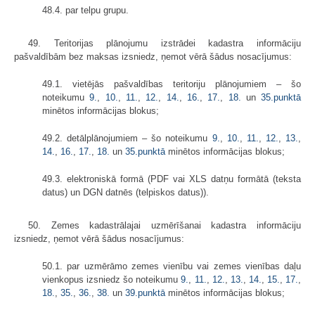
48.4. par telpu grupu.
49. Teritorijas plānojumu izstrādei kadastra informāciju
pašvaldībām bez maksas izsniedz, ņemot vērā šādus nosacījumus:
49.1. vietējās pašvaldības teritoriju plānojumiem – šo
noteikumu
9.
,
10.
,
11.
,
12.
,
14.
,
16.
,
17.
,
18.
un
35.punktā
minētos informācijas blokus;
49.2. detālplānojumiem – šo noteikumu
9.
,
10.
,
11.
,
12.
,
13.
,
14.
,
16.
,
17.
,
18.
un
35.punktā
minētos informācijas blokus;
49.3. elektroniskā formā (PDF vai XLS datņu formātā (teksta
datus) un DGN datnēs (telpiskos datus)).
50. Zemes kadastrālajai uzmērīšanai kadastra informāciju
izsniedz, ņemot vērā šādus nosacījumus:
50.1. par uzmērāmo zemes vienību vai zemes vienības daļu
vienkopus izsniedz šo noteikumu
9.
,
11.
,
12.
,
13.
,
14.
,
15.
,
17.
,
18.
,
35.
,
36.
,
38.
un
39.punktā
minētos informācijas blokus;