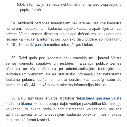
53.4. informāciju izsniedz elektroniskā formā, pēc pieprasījuma
– papīra formā.
54. Atbilstoši personas norādītajam nekustamā īpašuma kadastra
numuram, nosaukumam, kadastra objekta kadastra apzīmējumam vai
adresei Valsts zemes dienesta mājaslapā tiešsaistes datu pārraides
režīmā kā kadastra informācijas publisko daļu publicē šo noteikumu
9.
,
10.
,
12.
un
37.punktā
minētos informācijas blokus.
55. Reizi gadā pēc kadastra datu stāvokļa uz 1.janvāri Valsts
zemes dienests sagatavo un iestādes mājaslapā publicē zemes
pārskatu un būvju pārskatu pa administratīvajām teritorijām un
teritoriālajām vienībām, kā arī statistisko informāciju par nekustamā
īpašuma pirkuma darījumiem un to cenām, kas attiecīgi satur šo
noteikumu
43.
,
44.
un
45.punktā
minētos informācijas blokus.
56. Datu apmaiņas ietvaros atbilstoši
Nekustamā īpašuma valsts
kadastra likuma
86.panta
otrajai daļai vietējai pašvaldībai tās funkciju
veikšanai, tai skaitā nodokļa administrēšanas vajadzībām, par tās
administratīvajā teritorijā esošajiem kadastra objektiem bez maksas
elektroniskā formā izsniedz: