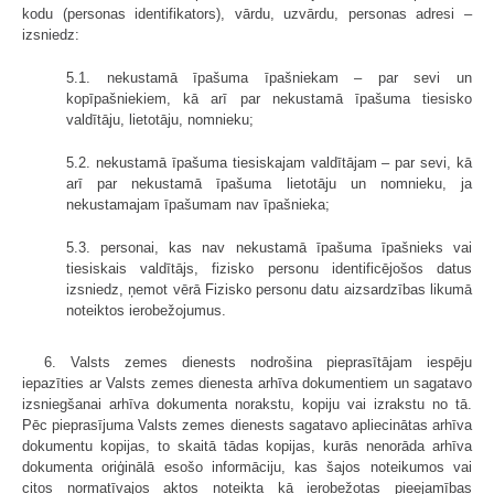
kodu (personas identifikators), vārdu, uzvārdu, personas adresi –
izsniedz:
5.1. nekustamā īpašuma īpašniekam – par sevi un
kopīpašniekiem, kā arī par nekustamā īpašuma tiesisko
valdītāju, lietotāju, nomnieku;
5.2. nekustamā īpašuma tiesiskajam valdītājam – par sevi, kā
arī par nekustamā īpašuma lietotāju un nomnieku, ja
nekustamajam īpašumam nav īpašnieka;
5.3. personai, kas nav nekustamā īpašuma īpašnieks vai
tiesiskais valdītājs, fizisko personu identificējošos datus
izsniedz, ņemot vērā Fizisko personu datu aizsardzības likumā
noteiktos ierobežojumus.
6. Valsts zemes dienests nodrošina pieprasītājam iespēju
iepazīties ar Valsts zemes dienesta arhīva dokumentiem un sagatavo
izsniegšanai arhīva dokumenta norakstu, kopiju vai izrakstu no tā.
Pēc pieprasījuma Valsts zemes dienests sagatavo apliecinātas arhīva
dokumentu kopijas, to skaitā tādas kopijas, kurās nenorāda arhīva
dokumenta oriģinālā esošo informāciju, kas šajos noteikumos vai
citos normatīvajos aktos noteikta kā ierobežotas pieejamības