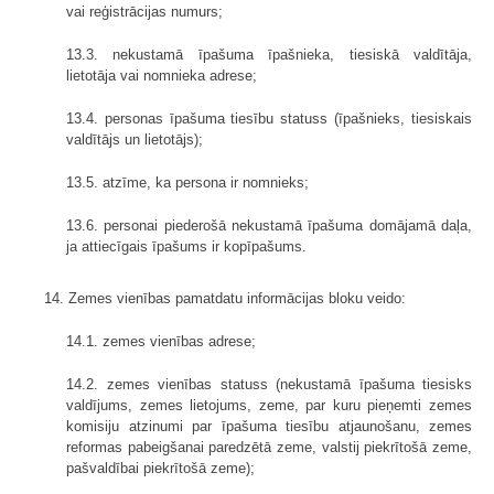
vai reģistrācijas numurs;
13.3. nekustamā īpašuma īpašnieka, tiesiskā valdītāja,
lietotāja vai nomnieka adrese;
13.4. personas īpašuma tiesību statuss (īpašnieks, tiesiskais
valdītājs un lietotājs);
13.5. atzīme, ka persona ir nomnieks;
13.6. personai piederošā nekustamā īpašuma domājamā daļa,
ja attiecīgais īpašums ir kopīpašums.
14. Zemes vienības pamatdatu informācijas bloku veido:
14.1. zemes vienības adrese;
14.2. zemes vienības statuss (nekustamā īpašuma tiesisks
valdījums, zemes lietojums, zeme, par kuru pieņemti zemes
komisiju atzinumi par īpašuma tiesību atjaunošanu, zemes
reformas pabeigšanai paredzētā zeme, valstij piekrītošā zeme,
pašvaldībai piekrītošā zeme);