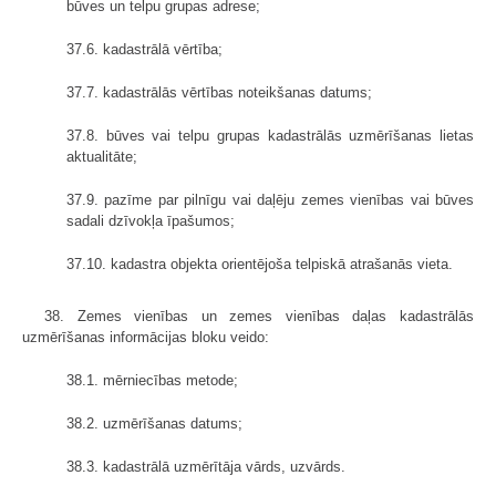
būves un telpu grupas adrese;
37.6. kadastrālā vērtība;
37.7. kadastrālās vērtības noteikšanas datums;
37.8. būves vai telpu grupas kadastrālās uzmērīšanas lietas
aktualitāte;
37.9. pazīme par pilnīgu vai daļēju zemes vienības vai būves
sadali dzīvokļa īpašumos;
37.10. kadastra objekta orientējoša telpiskā atrašanās vieta.
38. Zemes vienības un zemes vienības daļas kadastrālās
uzmērīšanas informācijas bloku veido:
38.1. mērniecības metode;
38.2. uzmērīšanas datums;
38.3. kadastrālā uzmērītāja vārds, uzvārds.