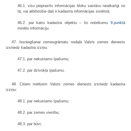
46.1. visu pieprasīto informācijas bloku sastāvu neatkarīgi no
tā, vai atbilstošie dati ir kadastra informācijas sistēmā;
46.2. par katru kadastra objektu – šo noteikumu
9.punktā
minēto informāciju.
47. Iesniegšanai zemesgrāmatu nodaļā Valsts zemes dienests
izsniedz kadastra izziņu:
47.1. par nekustamo īpašumu;
47.2. par dzīvokļa īpašumu.
48. Citiem mērķiem Valsts zemes dienests izsniedz kadastra
izziņu:
48.1. par nekustamo īpašumu;
48.2. par zemes vienību;
48.3. par būvi;