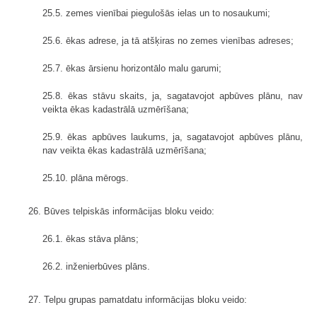
25.5. zemes vienībai piegulošās ielas un to nosaukumi;
25.6. ēkas adrese, ja tā atšķiras no zemes vienības adreses;
25.7. ēkas ārsienu horizontālo malu garumi;
25.8. ēkas stāvu skaits, ja, sagatavojot apbūves plānu, nav
veikta ēkas kadastrālā uzmērīšana;
25.9. ēkas apbūves laukums, ja, sagatavojot apbūves plānu,
nav veikta ēkas kadastrālā uzmērīšana;
25.10. plāna mērogs.
26. Būves telpiskās informācijas bloku veido:
26.1. ēkas stāva plāns;
26.2. inženierbūves plāns.
27. Telpu grupas pamatdatu informācijas bloku veido: