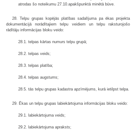
atrodas šo noteikumu 27.10.apakšpunktā minētā būve.
28. Telpu grupas kopējās platības sadalījuma pa ēkas projekta
dokumentācijā norādītajiem telpu veidiem un telpu raksturojošo
rādītāju informācijas bloku veido:
28.1. telpas kārtas numurs telpu grupā;
28.2. telpas veids;
28.3. telpas platība;
28.4. telpas augstums;
28.5. tās telpu grupas kadastra apzīmējums, kurā ietilpst telpa.
29. Ēkas un telpu grupas labiekārtojuma informācijas bloku veido:
29.1. labiekārtojuma veids;
29.2. labiekārtojuma apraksts;