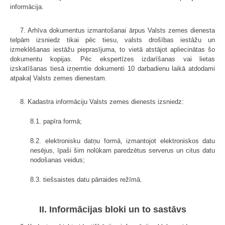
informācija.
7. Arhīva dokumentus izmantošanai ārpus Valsts zemes dienesta
telpām izsniedz tikai pēc tiesu, valsts drošības iestāžu un
izmeklēšanas iestāžu pieprasījuma, to vietā atstājot apliecinātas šo
dokumentu kopijas. Pēc ekspertīzes izdarīšanas vai lietas
izskatīšanas tiesā izņemtie dokumenti 10 darbadienu laikā atdodami
atpakaļ Valsts zemes dienestam.
8. Kadastra informāciju Valsts zemes dienests izsniedz:
8.1. papīra formā;
8.2. elektronisku datņu formā, izmantojot elektroniskos datu
nesējus, īpaši šim nolūkam paredzētus serverus un citus datu
nodošanas veidus;
8.3. tiešsaistes datu pārraides režīmā.
II. Informācijas bloki un to sastāvs