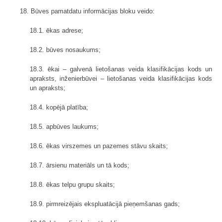
18. Būves pamatdatu informācijas bloku veido:
18.1. ēkas adrese;
18.2. būves nosaukums;
18.3. ēkai – galvenā lietošanas veida klasifikācijas kods un
apraksts, inženierbūvei – lietošanas veida klasifikācijas kods
un apraksts;
18.4. kopējā platība;
18.5. apbūves laukums;
18.6. ēkas virszemes un pazemes stāvu skaits;
18.7. ārsienu materiāls un tā kods;
18.8. ēkas telpu grupu skaits;
18.9. pirmreizējais ekspluatācijā pieņemšanas gads;