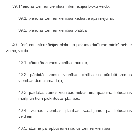
39. Plānotās zemes vienības informācijas bloku veido:
39.1. plānotās zemes vienības kadastra apzīmējums;
39.2. plānotās zemes vienības platība.
40. Darījumu informācijas bloku, ja pirkuma darījuma priekšmets ir
zeme, veido:
40.1. pārdotās zemes vienības adrese;
40.2. pārdotās zemes vienības platība un pārdotā zemes
vienības domājamā daļa;
40.3. pārdotās zemes vienības nekustamā īpašuma lietošanas
mērķi un tiem piekrītošās platības;
40.4. zemes vienības platības sadalījums pa lietošanas
veidiem;
40.5. atzīme par apbūves esību uz zemes vienības.