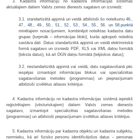
3. Kadastra informāciju no kadastra informācijas sistēmas
aktuālajiem datiem Valsts zemes dienests sagatavo un izsniedz:
3.1. standartizētā apjomā un veidā atbilstoši šo noteikumu
46.
,
47.
,
48.
,
49.
,
50.
,
51.
,
52.
,
53.
,
54.
,
55.
,
56.
un
58.punktā
minētajiem nosacījumiem, kombinējot noteiktas kadastra datu
grupas (turpmāk – informācijas bloki), kurās apkopoti noteikta
sastāva dati. Datus standartizētā apjomā un veidā elektroniskā
formā sagatavo un izsniedz PDF, XLS vai XML datņu formātā
(teksta datus), kā arī DGN datņu formātā (telpiskos datus);
3.2. nestandartizētā apjomā vai veidā, datu sagatavošanā pēc
iespējas izmantojot informācijas blokus vai specializētas
sagatavošanas metodes (programmas) un pieprasījumam
atbilstoši izvēlētus atlases kritērijus.
4. Kadastra informāciju no kadastra informācijas sistēmā iepriekš
reģistrētajiem (vēsturiskajiem) datiem Valsts zemes dienests
sagatavo, izmantojot specializētas sagatavošanas metodes
(programmas) un atbilstoši pieprasījumam izvēlētus atlases kritērijus.
5. Kadastra informāciju par kadastra objektu un kadastra subjektu,
nomnieku, kā arī fizisko personu identificējošos datus – personas