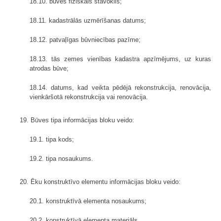
18.10. būves fiziskais stāvoklis;
18.11. kadastrālās uzmērīšanas datums;
18.12. patvaļīgas būvniecības pazīme;
18.13. tās zemes vienības kadastra apzīmējums, uz kuras
atrodas būve;
18.14. datums, kad veikta pēdējā rekonstrukcija, renovācija,
vienkāršotā rekonstrukcija vai renovācija.
19. Būves tipa informācijas bloku veido:
19.1. tipa kods;
19.2. tipa nosaukums.
20. Ēku konstruktīvo elementu informācijas bloku veido:
20.1. konstruktīvā elementa nosaukums;
20.2. konstruktīvā elementa materiāls.