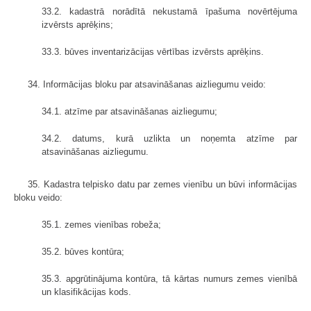
33.2. kadastrā norādītā nekustamā īpašuma novērtējuma
izvērsts aprēķins;
33.3. būves inventarizācijas vērtības izvērsts aprēķins.
34. Informācijas bloku par atsavināšanas aizliegumu veido:
34.1. atzīme par atsavināšanas aizliegumu;
34.2. datums, kurā uzlikta un noņemta atzīme par
atsavināšanas aizliegumu.
35. Kadastra telpisko datu par zemes vienību un būvi informācijas
bloku veido:
35.1. zemes vienības robeža;
35.2. būves kontūra;
35.3. apgrūtinājuma kontūra, tā kārtas numurs zemes vienībā
un klasifikācijas kods.