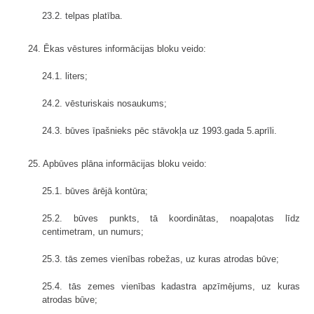
23.2. telpas platība.
24. Ēkas vēstures informācijas bloku veido:
24.1. liters;
24.2. vēsturiskais nosaukums;
24.3. būves īpašnieks pēc stāvokļa uz 1993.gada 5.aprīli.
25. Apbūves plāna informācijas bloku veido:
25.1. būves ārējā kontūra;
25.2. būves punkts, tā koordinātas, noapaļotas līdz
centimetram, un numurs;
25.3. tās zemes vienības robežas, uz kuras atrodas būve;
25.4. tās zemes vienības kadastra apzīmējums, uz kuras
atrodas būve;