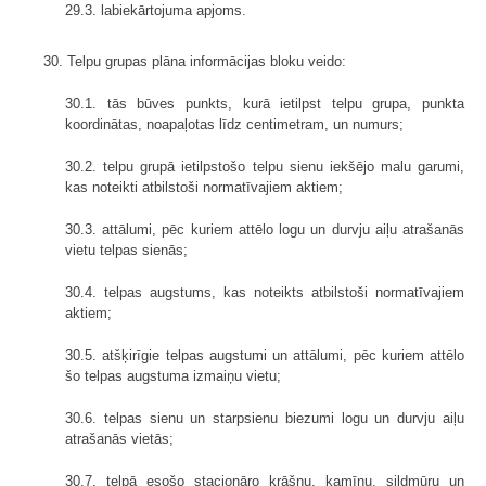
29.3. labiekārtojuma apjoms.
30. Telpu grupas plāna informācijas bloku veido:
30.1. tās būves punkts, kurā ietilpst telpu grupa, punkta
koordinātas, noapaļotas līdz centimetram, un numurs;
30.2. telpu grupā ietilpstošo telpu sienu iekšējo malu garumi,
kas noteikti atbilstoši normatīvajiem aktiem;
30.3. attālumi, pēc kuriem attēlo logu un durvju aiļu atrašanās
vietu telpas sienās;
30.4. telpas augstums, kas noteikts atbilstoši normatīvajiem
aktiem;
30.5. atšķirīgie telpas augstumi un attālumi, pēc kuriem attēlo
šo telpas augstuma izmaiņu vietu;
30.6. telpas sienu un starpsienu biezumi logu un durvju aiļu
atrašanās vietās;
30.7. telpā esošo stacionāro krāšņu, kamīnu, sildmūru un