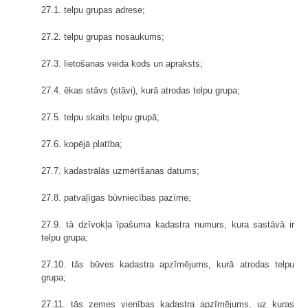
27.1. telpu grupas adrese;
27.2. telpu grupas nosaukums;
27.3. lietošanas veida kods un apraksts;
27.4. ēkas stāvs (stāvi), kurā atrodas telpu grupa;
27.5. telpu skaits telpu grupā;
27.6. kopējā platība;
27.7. kadastrālās uzmērīšanas datums;
27.8. patvaļīgas būvniecības pazīme;
27.9. tā dzīvokļa īpašuma kadastra numurs, kura sastāvā ir
telpu grupa;
27.10. tās būves kadastra apzīmējums, kurā atrodas telpu
grupa;
27.11. tās zemes vienības kadastra apzīmējums, uz kuras