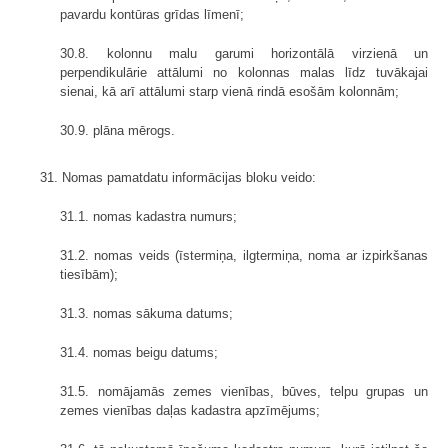
pavardu kontūras grīdas līmenī;
30.8. kolonnu malu garumi horizontālā virzienā un
perpendikulārie attālumi no kolonnas malas līdz tuvākajai
sienai, kā arī attālumi starp vienā rindā esošām kolonnām;
30.9. plāna mērogs.
31. Nomas pamatdatu informācijas bloku veido:
31.1. nomas kadastra numurs;
31.2. nomas veids (īstermiņa, ilgtermiņa, noma ar izpirkšanas
tiesībām);
31.3. nomas sākuma datums;
31.4. nomas beigu datums;
31.5. nomājamās zemes vienības, būves, telpu grupas un
zemes vienības daļas kadastra apzīmējums;