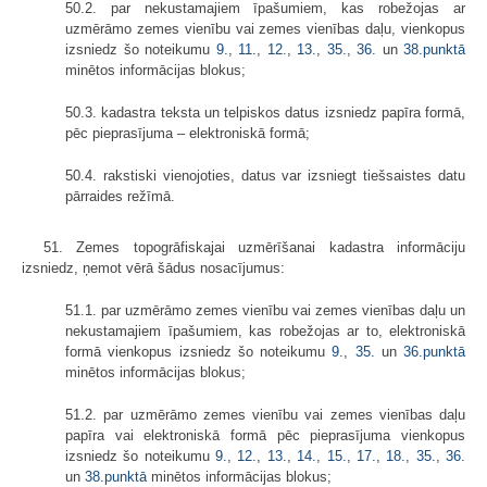
50.2. par nekustamajiem īpašumiem, kas robežojas ar
uzmērāmo zemes vienību vai zemes vienības daļu, vienkopus
izsniedz šo noteikumu
9.
,
11.
,
12.
,
13.
,
35.
,
36.
un
38.punktā
minētos informācijas blokus;
50.3. kadastra teksta un telpiskos datus izsniedz papīra formā,
pēc pieprasījuma – elektroniskā formā;
50.4. rakstiski vienojoties, datus var izsniegt tiešsaistes datu
pārraides režīmā.
51. Zemes topogrāfiskajai uzmērīšanai kadastra informāciju
izsniedz, ņemot vērā šādus nosacījumus:
51.1. par uzmērāmo zemes vienību vai zemes vienības daļu un
nekustamajiem īpašumiem, kas robežojas ar to, elektroniskā
formā vienkopus izsniedz šo noteikumu
9.
,
35.
un
36.punktā
minētos informācijas blokus;
51.2. par uzmērāmo zemes vienību vai zemes vienības daļu
papīra vai elektroniskā formā pēc pieprasījuma vienkopus
izsniedz šo noteikumu
9.
,
12.
,
13.
,
14.
,
15.
,
17.
,
18.
,
35.
,
36.
un
38.punktā
minētos informācijas blokus;