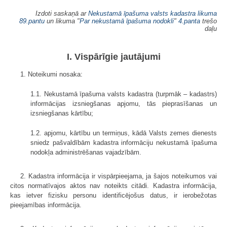
Izdoti saskaņā ar
Nekustamā īpašuma valsts kadastra likuma
89.pantu
un likuma "
Par nekustamā īpašuma nodokli
"
4.panta
trešo
daļu
I. Vispārīgie jautājumi
1. Noteikumi nosaka:
1.1. Nekustamā īpašuma valsts kadastra (turpmāk – kadastrs)
informācijas izsniegšanas apjomu, tās pieprasīšanas un
izsniegšanas kārtību;
1.2. apjomu, kārtību un termiņus, kādā Valsts zemes dienests
sniedz pašvaldībām kadastra informāciju nekustamā īpašuma
nodokļa administrēšanas vajadzībām.
2. Kadastra informācija ir vispārpieejama, ja šajos noteikumos vai
citos normatīvajos aktos nav noteikts citādi. Kadastra informācija,
kas ietver fizisku personu identificējošus datus, ir ierobežotas
pieejamības informācija.