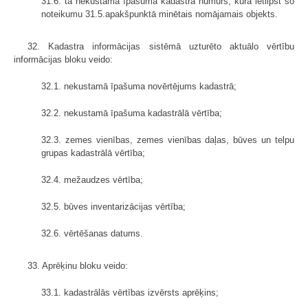
31.6. tā nekustamā īpašuma kadastra numurs, kurā ietilpst šo
noteikumu 31.5.apakšpunktā minētais nomājamais objekts.
32. Kadastra informācijas sistēmā uzturēto aktuālo vērtību
informācijas bloku veido:
32.1. nekustamā īpašuma novērtējums kadastrā;
32.2. nekustamā īpašuma kadastrālā vērtība;
32.3. zemes vienības, zemes vienības daļas, būves un telpu
grupas kadastrālā vērtība;
32.4. mežaudzes vērtība;
32.5. būves inventarizācijas vērtība;
32.6. vērtēšanas datums.
33. Aprēķinu bloku veido:
33.1. kadastrālās vērtības izvērsts aprēķins;