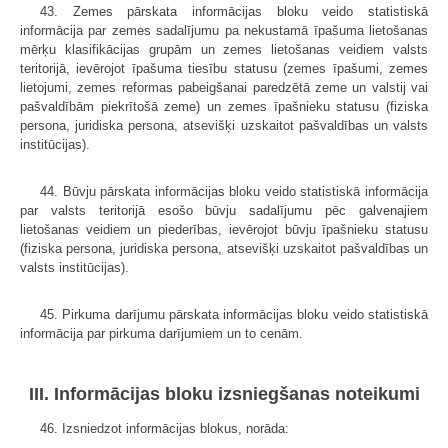
43. Zemes pārskata informācijas bloku veido statistiskā
informācija par zemes sadalījumu pa nekustamā īpašuma lietošanas
mērķu klasifikācijas grupām un zemes lietošanas veidiem valsts
teritorijā, ievērojot īpašuma tiesību statusu (zemes īpašumi, zemes
lietojumi, zemes reformas pabeigšanai paredzētā zeme un valstij vai
pašvaldībām piekrītošā zeme) un zemes īpašnieku statusu (fiziska
persona, juridiska persona, atsevišķi uzskaitot pašvaldības un valsts
institūcijas).
44. Būvju pārskata informācijas bloku veido statistiskā informācija
par valsts teritorijā esošo būvju sadalījumu pēc galvenajiem
lietošanas veidiem un piederības, ievērojot būvju īpašnieku statusu
(fiziska persona, juridiska persona, atsevišķi uzskaitot pašvaldības un
valsts institūcijas).
45. Pirkuma darījumu pārskata informācijas bloku veido statistiskā
informācija par pirkuma darījumiem un to cenām.
III. Informācijas bloku izsniegšanas noteikumi
46. Izsniedzot informācijas blokus, norāda: