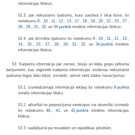
informācijas blokus;
52.3. par nekustamo īpašumu, kura sastāvā ir tikai būve, šo
noteikumu
9.
,
10.
,
11.
,
12.
,
13.
,
17.
,
18.
,
19.
,
20.
,
22.
,
23.
,
27.
,
28.
,
29.
,
31.
,
32.
un
34.punktā
minētos informācijas blokus;
52.4. par dzīvokļa īpašumu šo noteikumu
9.
,
10.
,
11.
,
12.
,
13.
,
14.
,
18.
,
23.
,
27.
,
28.
,
29.
,
31.
,
32.
un
34.punktā
minētos
informācijas blokus.
53. Kadastra informāciju par zemes, būvju un telpu grupu pirkuma
darījumiem, kas reģistrēti kadastra informācijas sistēmas nekustamā
īpašuma tirgus datu bāzē, izsniedz, ņemot vērā šādus nosacījumus:
53.1. izsniedzamajā informācijā iekļauj šo noteikumu
9.punktā
minēto informācijas bloku;
53.2. atkarībā no pieprasījuma vienkopus vai atsevišķi izsniedz
šo noteikumu
40.
,
41.
un
42.punktā
minētos informācijas
blokus;
53.3. sadalījumā pa novadiem un republikas pilsētām;