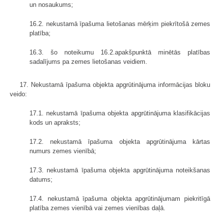
un nosaukums;
16.2. nekustamā īpašuma lietošanas mērķim piekrītošā zemes
platība;
16.3. šo noteikumu 16.2.apakšpunktā minētās platības
sadalījums pa zemes lietošanas veidiem.
17. Nekustamā īpašuma objekta apgrūtinājuma informācijas bloku
veido:
17.1. nekustamā īpašuma objekta apgrūtinājuma klasifikācijas
kods un apraksts;
17.2. nekustamā īpašuma objekta apgrūtinājuma kārtas
numurs zemes vienībā;
17.3. nekustamā īpašuma objekta apgrūtinājuma noteikšanas
datums;
17.4. nekustamā īpašuma objekta apgrūtinājumam piekritīgā
platība zemes vienībā vai zemes vienības daļā.