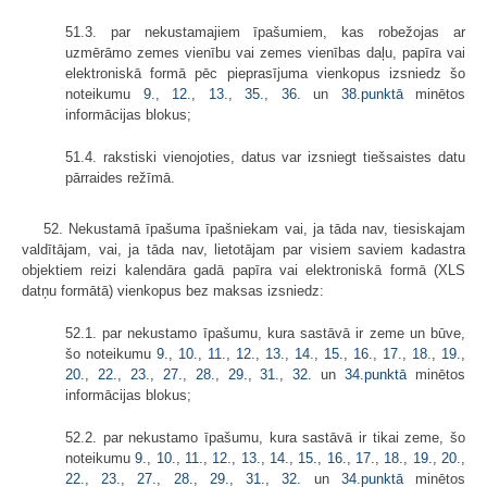
51.3. par nekustamajiem īpašumiem, kas robežojas ar
uzmērāmo zemes vienību vai zemes vienības daļu, papīra vai
elektroniskā formā pēc pieprasījuma vienkopus izsniedz šo
noteikumu
9.
,
12.
,
13.
,
35.
,
36.
un
38.punktā
minētos
informācijas blokus;
51.4. rakstiski vienojoties, datus var izsniegt tiešsaistes datu
pārraides režīmā.
52. Nekustamā īpašuma īpašniekam vai, ja tāda nav, tiesiskajam
valdītājam, vai, ja tāda nav, lietotājam par visiem saviem kadastra
objektiem reizi kalendāra gadā papīra vai elektroniskā formā (XLS
datņu formātā) vienkopus bez maksas izsniedz:
52.1. par nekustamo īpašumu, kura sastāvā ir zeme un būve,
šo noteikumu
9.
,
10.
,
11.
,
12.
,
13.
,
14.
,
15.
,
16.
,
17.
,
18.
,
19.
,
20.
,
22.
,
23.
,
27.
,
28.
,
29.
,
31.
,
32.
un
34.punktā
minētos
informācijas blokus;
52.2. par nekustamo īpašumu, kura sastāvā ir tikai zeme, šo
noteikumu
9.
,
10.
,
11.
,
12.
,
13.
,
14.
,
15.
,
16.
,
17.
,
18.
,
19.
,
20.
,
22.
,
23.
,
27.
,
28.
,
29.
,
31.
,
32.
un
34.punktā
minētos