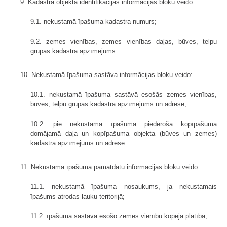
9. Kadastra objekta identifikācijas informācijas bloku veido:
9.1. nekustamā īpašuma kadastra numurs;
9.2. zemes vienības, zemes vienības daļas, būves, telpu
grupas kadastra apzīmējums.
10. Nekustamā īpašuma sastāva informācijas bloku veido:
10.1. nekustamā īpašuma sastāvā esošās zemes vienības,
būves, telpu grupas kadastra apzīmējums un adrese;
10.2. pie nekustamā īpašuma piederošā kopīpašuma
domājamā daļa un kopīpašuma objekta (būves un zemes)
kadastra apzīmējums un adrese.
11. Nekustamā īpašuma pamatdatu informācijas bloku veido:
11.1. nekustamā īpašuma nosaukums, ja nekustamais
īpašums atrodas lauku teritorijā;
11.2. īpašuma sastāvā esošo zemes vienību kopējā platība;