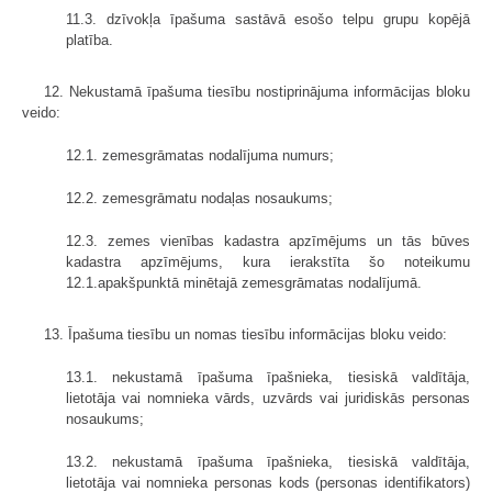
11.3. dzīvokļa īpašuma sastāvā esošo telpu grupu kopējā
platība.
12. Nekustamā īpašuma tiesību nostiprinājuma informācijas bloku
veido:
12.1. zemesgrāmatas nodalījuma numurs;
12.2. zemesgrāmatu nodaļas nosaukums;
12.3. zemes vienības kadastra apzīmējums un tās būves
kadastra apzīmējums, kura ierakstīta šo noteikumu
12.1.apakšpunktā minētajā zemesgrāmatas nodalījumā.
13. Īpašuma tiesību un nomas tiesību informācijas bloku veido:
13.1. nekustamā īpašuma īpašnieka, tiesiskā valdītāja,
lietotāja vai nomnieka vārds, uzvārds vai juridiskās personas
nosaukums;
13.2. nekustamā īpašuma īpašnieka, tiesiskā valdītāja,
lietotāja vai nomnieka personas kods (personas identifikators)